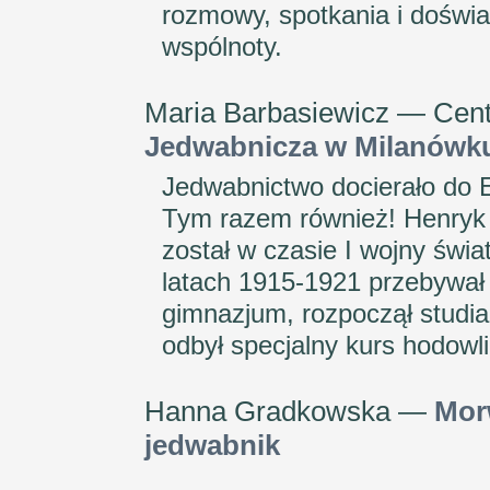
rozmowy, spotkania i doświa
wspólnoty.
Maria Barbasiewicz — Cent
Jedwabnicza w Milanówk
Jedwabnictwo docierało do
Tym razem również! Henryk 
został w czasie I wojny świ
latach 1915-1921 przebywał
gimnazjum, rozpoczął studia 
odbył specjalny kurs hodowl
Hanna Gradkowska —
Morw
jedwabnik