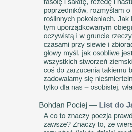
fasolę i sałatę, rezedę i nas
poprzedników, rozmyślam o 
roślinnych pokoleniach. Jak
tym uporządkowanym obiegie
oczywistą i w gruncie rzeczy
czasami przy siewie i zbiora
głowy myśl, jak osobliwe jes
wszystkich stworzeń ziemski
coś do zarzucenia takiemu b
zadowalamy się nieśmierteln
tylko dla nas – osobistej, wł
Bohdan Pociej —
List do 
A co to znaczy poezja prawdz
zawsze? Znaczy to, że wiers