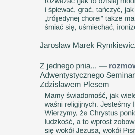
rozważać (jak to dzisiaj mod
i śpiewać, grać, tańczyć, j
„trójjedynej chorei” także m
śmiać się, uśmiechać, ironiz
Jarosław Marek Rymkiewi
Z jednego pnia... —
rozmow
Adwentystycznego Semina
Zdzisławem Plesem
Mamy świadomość, jak wiele 
waśni religijnych. Jesteśmy
Wierzymy, że Chrystus ponió
ludzkość, a to wprost zobowi
się wokół Jezusa, wokół Pi