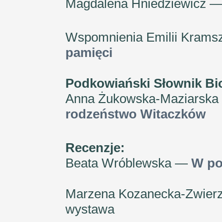
Magdalena Hniedziewicz 
Wspomnienia Emilii Krams
pamięci
Podkowiański Słownik Bio
Anna Żukowska-Maziarsk
rodzeństwo Witaczków
Recenzje:
Beata Wróblewska —
W po
Marzena Kozanecka-Zwie
wystawa