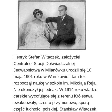
Podkowiański Słownik Biograficzny
🖶 Drukuj
🔍
redakcja@podkowianskimagazyn.pl
Wszelkie prawa zastrzeżone
Henryk Stefan Witaczek, założyciel
Centralnej Stacji Doświadczalnej
Jedwabnictwa w Milanówku urodził się 10
maja 1901 roku w Warszawie i tam też
rozpoczął naukę w szkole im. Mikołaja Reja.
Nie ukończył jej jednak. W 1914 roku władze
carskie wycofujące się z terenu Królestwa
ewakuowały, często przymusowo, sporą
część ludności polskiej. Stanisław Witaczek,