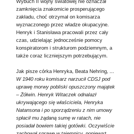
Wybuch II wojny światowej nie oznaczał
zamknięcia znakomicie prosperującego
zakładu, choć otrzymał on komisarza
wyznaczonego przez władze okupacyjne.
Henryk i Stanisława pracowali przez cały
czas, udzielając jednocześnie pomocy
konspiratorom i strukturom podziemnym, a
także coraz liczniejszym potrzebującym.
Jak pisze córka Henryka, Beata Nehring,
...
W 1940 roku komisarz narzucił CDSJ pod
uprawę morwy pobliski opuszczony majątek
– Żółwin. Henryk Witaczek odnalazł
ukrywającego się właściciela, Henryka
Natansona i po sporządzeniu z nim umowy
spłacił mu żądaną sumę w ratach, nie
posiadał bowiem takiej gotówki. Oczywiście
zachował sprawę w tajemnicy, ponieważ