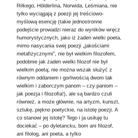
Rilkego, Hölderlina, Norwida, Leśmiana, nie
tylko wyciągają z poezji jej treściowo-
myślową esencję (takie jednostronne
podejście prowadzi nieraz do wyników wręcz
humorystycznych, jako iż żaden wielki poeta,
mimo nasycania swej poezji „jakościami
metafizycznymi”, nie był wielkim filozofem,
podobnie jak żaden wielki filozof nie był
wielkim poetą; nie można wszak służyć z
równym oddaniem i gorliwością dwom tak
wielkim i zaborczym panom – czy paniom –
jak poezja i filozofia!), ale są bardzo czuli
również, a może głównie, na artyzm, kunszt,
sztukę, piękno poetyckie, na istotę poezji. A
co stanowi jej istotę? Tego i ja usiłuję tu
dociekać – po dyletancku, bom ani filozof,
ani filolog, ani poeta, a tylko