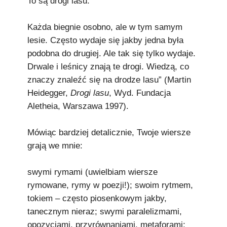
To są drogi lasu.
Każda biegnie osobno, ale w tym samym
lesie. Często wydaje się jakby jedna była
podobna do drugiej. Ale tak się tylko wydaje.
Drwale i leśnicy znają te drogi. Wiedzą, co
znaczy znaleźć się na drodze lasu” (Martin
Heidegger,
Drogi lasu
, Wyd. Fundacja
Aletheia, Warszawa 1997).
Mówiąc bardziej detalicznie, Twoje wiersze
grają we mnie:
swymi rymami (uwielbiam wiersze
rymowane, rymy w poezji!); swoim rytmem,
tokiem – często piosenkowym jakby,
tanecznym nieraz; swymi paralelizmami,
opozycjami, przyrównaniami, metaforami;