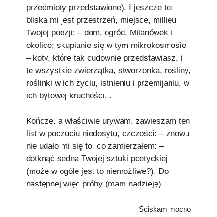
przedmioty przedstawione). I jeszcze to:
bliska mi jest przestrzeń, miejsce, millieu
Twojej poezji: – dom, ogród, Milanówek i
okolice; skupianie się w tym mikrokosmosie
– koty, które tak cudownie przedstawiasz, i
te wszystkie zwierzątka, stworzonka, rośliny,
roślinki w ich życiu, istnieniu i przemijaniu, w
ich bytowej kruchości...
Kończę, a właściwie urywam, zawieszam ten
list w poczuciu niedosytu, czczości: – znowu
nie udało mi się to, co zamierzałem: –
dotknąć sedna Twojej sztuki poetyckiej
(może w ogóle jest to niemożliwe?). Do
następnej więc próby (mam nadzieję)...
Ściskam mocno