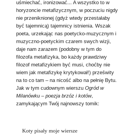
uśmiechać, ironizować... A wszystko to w
horyzoncie metafizycznym, w poczuciu nigdy
nie przeniknionej (gdyż wtedy przestałaby
być tajemnicą) tajemnicy istnienia. Wszak
poeta, urzekając nas poetycko-muzycznym i
muzyczno-poetyckim czarem swych wizji,
daje nam zarazem (podobny w tym do
filozofa metafizyka, bo każdy prawdziwy
filozof metafizykiem być musi, choćby nie
wiem jak metafizykę krytykował!) prześwity
na to co tam – na nicość albo na pełnię Bytu.
Jak w tym cudownym wierszu
Ogród w
Milanówku – poezja brzóz i kotów
,
zamykającym Twój najnowszy tomik:
Koty pisały moje wiersze