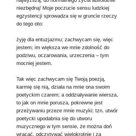
najwyższą, do normalnego życia absolutnie
niezbędną! Moje poczucie sensu ludzkiej
egzystencji sprowadza się w gruncie rzeczy
do tego oto:
żyję dla entuzjazmu; zachwycam się, więc
jestem; im większa we mnie zdolność do
podziwu, oczarowania, urzeczenia – tym
mocniej jestem.
Tak więc zachwycam się Twoją poezją,
karmię się nią, działa na mnie ona swoim
poetyckim czarem; a oddziaływanie wiersza,
to jak on mnie porusza, pokrewne jest
przeżywaniu przeze mnie muzyki; tzn. utwór
poetycki upodabnia się do utworu
muzycznego w tym sensie, że można doń
wracać, odczytywać wielokrotnie i za