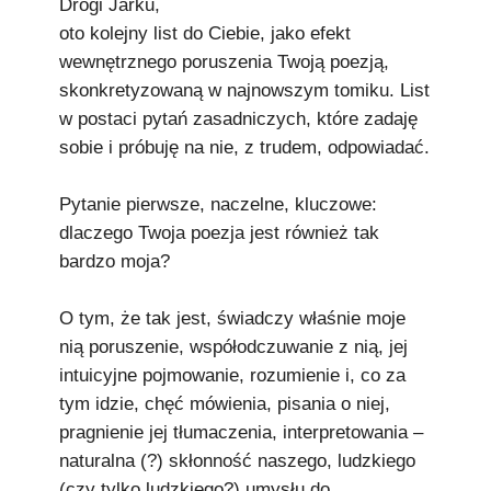
Drogi Jarku,
Podkowiański Słownik Biograficzny
oto kolejny list do Ciebie, jako efekt
🖶 Drukuj
wewnętrznego poruszenia Twoją poezją,
skonkretyzowaną w najnowszym tomiku. List
🔍
w postaci pytań zasadniczych, które zadaję
sobie i próbuję na nie, z trudem, odpowiadać.
redakcja@podkowianskimagazyn.pl
Wszelkie prawa zastrzeżone
Pytanie pierwsze, naczelne, kluczowe:
dlaczego Twoja poezja jest również tak
bardzo moja?
O tym, że tak jest, świadczy właśnie moje
nią poruszenie, współodczuwanie z nią, jej
intuicyjne pojmowanie, rozumienie i, co za
tym idzie, chęć mówienia, pisania o niej,
pragnienie jej tłumaczenia, interpretowania –
naturalna (?) skłonność naszego, ludzkiego
(czy tylko ludzkiego?) umysłu do