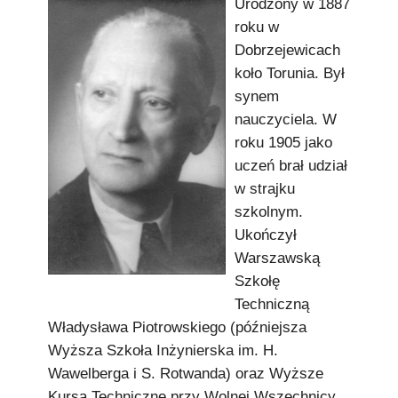
Urodzony w 1887
Podkowiański Słownik Biograficzny
roku w
🖶 Drukuj
Dobrzejewicach
koło Torunia. Był
🔍
synem
nauczyciela. W
redakcja@podkowianskimagazyn.pl
roku 1905 jako
Wszelkie prawa zastrzeżone
uczeń brał udział
w strajku
szkolnym.
Ukończył
Warszawską
Szkołę
Techniczną
Władysława Piotrowskiego (późniejsza
Wyższa Szkoła Inżynierska im. H.
Wawelberga i S. Rotwanda) oraz Wyższe
Kursa Techniczne przy Wolnej Wszechnicy