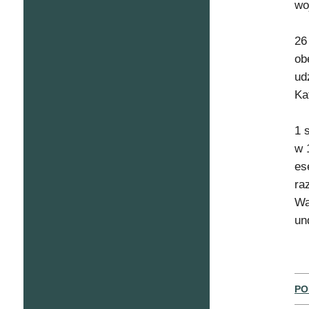
wo
26
ob
ud
Ka
1 
w 
es
ra
Wa
un
PO