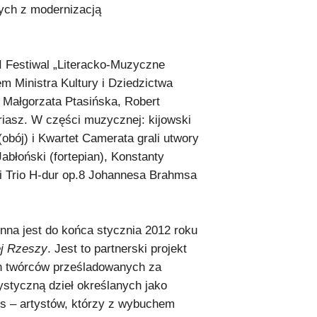
nych z modernizacją
I Festiwal „Literacko-Muzyczne
m Ministra Kultury i Dziedzictwa
, Małgorzata Ptasińska, Robert
uriasz. W części muzycznej: kijowski
(obój) i Kwartet Camerata grali utwory
błoński (fortepian), Konstanty
li Trio H-dur op.8 Johannesa Brahmsa
na jest do końca stycznia 2012 roku
ej Rzeszy
. Jest to partnerski projekt
ch twórców prześladowanych za
ystyczną dzieł określanych jako
ks – artystów, którzy z wybuchem