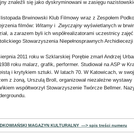
jny znaleźli się jako dyskryminowani w zasięgu nazistowsk
 listopada Brwinowski Klub Filmowy wraz z Zespołem Podkow
ejrzenia filmów:
Witamy
i
Zwyczajny
wyświetlanych w brwin
ział, a zarazem byli ich współrealizatorami uczestnicy z
tolickiego Stowarzyszenia Niepełnosprawnych Archidiecezj
sierpnia 2011 roku w Szklarskiej Porębie zmarł Andrzej Urb
1938 roku malarz, grafik, performer. Studiował na ASP w Kr
eistą i krytykiem sztuki. W latach 70. W Katowicach, w swoj
zem z żoną, Urszulą Broll, organizował niezależne wystawy
ńkiem współtworzył Stowarzyszenie Twórcze Bellmer. Nazy
dergroundu.
DKOWIAŃSKI MAGAZYN KULTURALNY —> spis treści numeru