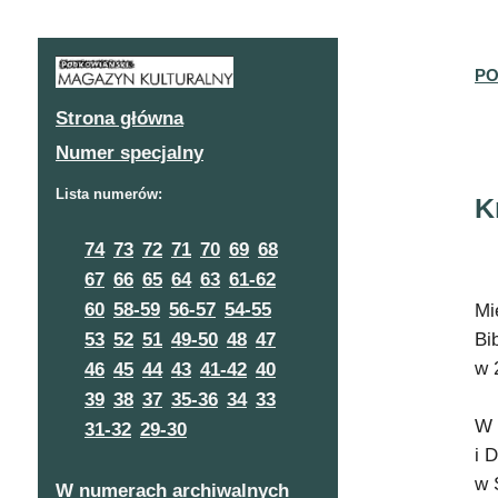
PO
Strona główna
Numer specjalny
Lista numerów:
K
74
73
72
71
70
69
68
67
66
65
64
63
61-62
60
58-59
56-57
54-55
Mi
Bi
53
52
51
49-50
48
47
w 
46
45
44
43
41-42
40
39
38
37
35-36
34
33
W 
31-32
29-30
i 
w 
W numerach archiwalnych