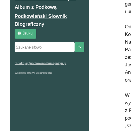
ge
Album z Podkową
i 
Podkowiański Słownik
Biograficzny
Od
🖶 Drukuj
Ko
Na
🔍
Pa
ze
redakcja@podkowianskimagazyn.pl
Jo
An
Wszelkie prawa zastrzeżone
or
W 
wy
z 
po
„s