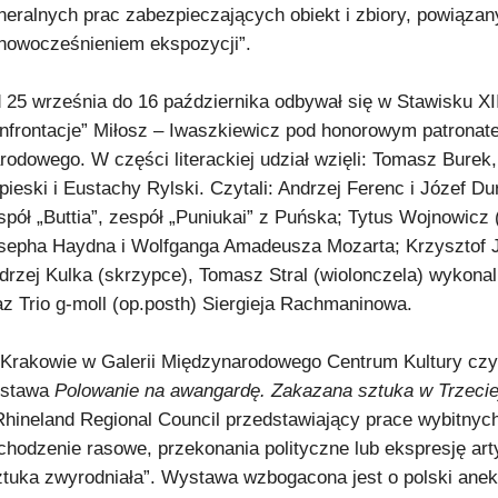
neralnych prac zabezpieczających obiekt i zbiory, powiąza
unowocześnieniem ekspozycji”.
 25 września do 16 października odbywał się w Stawisku XI
nfrontacje” Miłosz – Iwaszkiewicz pod honorowym patronate
rodowego. W części literackiej udział wzięli: Tomasz Burek
pieski i Eustachy Rylski. Czytali: Andrzej Ferenc i Józef D
spół „Buttia”, zespół „Puniukai” z Puńska; Tytus Wojnowicz 
sepha Haydna i Wolfganga Amadeusza Mozarta; Krzysztof Ja
drzej Kulka (skrzypce), Tomasz Stral (wiolonczela) wykona
az Trio g-moll (op.posth) Siergieja Rachmaninowa.
Krakowie w Galerii Międzynarodowego Centrum Kultury czyn
stawa
Polowanie na awangardę. Zakazana sztuka w Trzeci
Rhineland Regional Council przedstawiający prace wybitny
chodzenie rasowe, przekonania polityczne lub ekspresję art
ztuka zwyrodniała”. Wystawa wzbogacona jest o polski ane