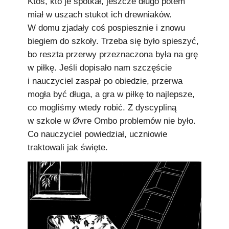
Ktoś, kto je spotkał, jeszcze długo potem
miał w uszach stukot ich drewniaków.
W domu zjadały coś pospiesznie i znowu
biegiem do szkoły. Trzeba się było spieszyć,
bo reszta przerwy przeznaczona była na grę
w piłkę. Jeśli dopisało nam szczęście
i nauczyciel zaspał po obiedzie, przerwa
mogła być długa, a gra w piłkę to najlepsze,
co mogliśmy wtedy robić. Z dyscypliną
w szkole w Øvre Ombo problemów nie było.
Co nauczyciel powiedział, uczniowie
traktowali jak święte.