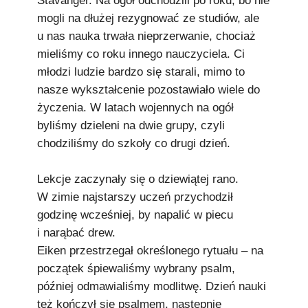
Stavanger. Na ogół odchodzili po roku, bo nie
mogli na dłużej rezygnować ze studiów, ale
u nas nauka trwała nieprzerwanie, chociaż
mieliśmy co roku innego nauczyciela. Ci
młodzi ludzie bardzo się starali, mimo to
nasze wykształcenie pozostawiało wiele do
życzenia. W latach wojennych na ogół
byliśmy dzieleni na dwie grupy, czyli
chodziliśmy do szkoły co drugi dzień.
Lekcje zaczynały się o dziewiątej rano.
W zimie najstarszy uczeń przychodził
godzinę wcześniej, by napalić w piecu
i narąbać drew.
Eiken przestrzegał określonego rytuału – na
początek śpiewaliśmy wybrany psalm,
później odmawialiśmy modlitwę. Dzień nauki
też kończył się psalmem, następnie