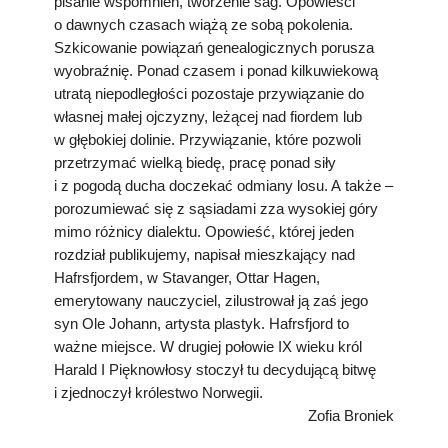
pisanie wspomnień, tworzenie sag. Opowieści
Podkowiański Słownik Biograficzny
o dawnych czasach wiążą ze sobą pokolenia.
🖶 Drukuj
Szkicowanie powiązań genealogicznych porusza
wyobraźnię. Ponad czasem i ponad kilkuwiekową
🔍
utratą niepodległości pozostaje przywiązanie do
własnej małej ojczyzny, leżącej nad fiordem lub
w głębokiej dolinie. Przywiązanie, które pozwoli
redakcja@podkowianskimagazyn.pl
przetrzymać wielką biedę, pracę ponad siły
Wszelkie prawa zastrzeżone
i z pogodą ducha doczekać odmiany losu. A także –
porozumiewać się z sąsiadami zza wysokiej góry
mimo różnicy dialektu. Opowieść, której jeden
rozdział publikujemy, napisał mieszkający nad
Hafrsfjordem, w Stavanger, Ottar Hagen,
emerytowany nauczyciel, zilustrował ją zaś jego
syn Ole Johann, artysta plastyk. Hafrsfjord to
ważne miejsce. W drugiej połowie IX wieku król
Harald I Pięknowłosy stoczył tu decydującą bitwę
i zjednoczył królestwo Norwegii.
Zofia Broniek