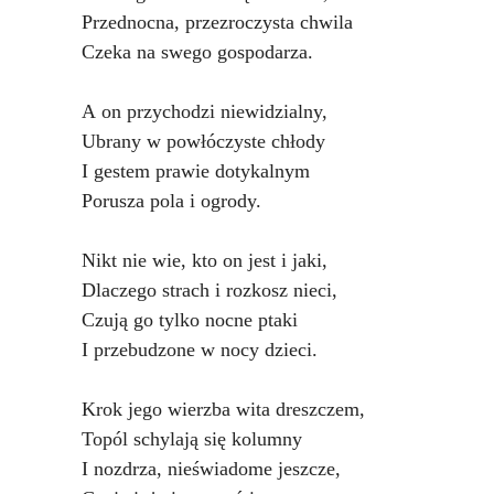
Podkowiański Słownik Biograficzny
Przednocna, przezroczysta chwila
🖶 Drukuj
Czeka na swego gospodarza.
🔍
A on przychodzi niewidzialny,
Ubrany w powłóczyste chłody
redakcja@podkowianskimagazyn.pl
I gestem prawie dotykalnym
Porusza pola i ogrody.
Wszelkie prawa zastrzeżone
Nikt nie wie, kto on jest i jaki,
Dlaczego strach i rozkosz nieci,
Czują go tylko nocne ptaki
I przebudzone w nocy dzieci.
Krok jego wierzba wita dreszczem,
Topól schylają się kolumny
I nozdrza, nieświadome jeszcze,