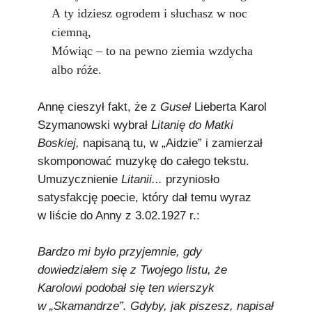
A ty idziesz ogrodem i słuchasz w noc
ciemną,
Mówiąc – to na pewno ziemia wzdycha
albo róże.
Annę cieszył fakt, że z
Guseł
Lieberta Karol
Szymanowski wybrał
Litanię do Matki
Boskiej,
napisaną tu, w „Aidzie” i zamierzał
skomponować muzykę do całego tekstu.
Umuzycznienie
Litanii...
przyniosło
satysfakcję poecie, który dał temu wyraz
w liście do Anny z 3.02.1927 r.:
Bardzo mi było przyjemnie, gdy
dowiedziałem się z Twojego listu, że
Karolowi podobał się ten wierszyk
w „Skamandrze”. Gdyby, jak piszesz, napisał