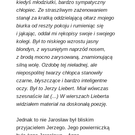
kiedyś młodziutki, bardzo sympatyczny
chłopiec. Ze straszliwym zażenowaniem
stanął za kratką oddzielającą ołtarz mojego
biurka od reszty pokoju i rumieniąc się
i jąkając, oddał mi rękopisy swoje i swojego
kolegi. Był to niskiego wzrostu jasny
blondyn, z wysuniętym naprzód nosem,
z brodą mocno zarysowaną, znamionującą
silną wolę. Ozdobę tej nieładnej, ale
niepospolitej twarzy chłopca stanowiły
czarne, błyszczące i bardzo inteligentne
oczy. Był to Jerzy Liebert. Miał wówczas
szesnaście lat (...) W wierszach Lieberta
widziałem materiał na doskonałą poezję.
Jednak to nie Jarosław był bliskim
przyjacielem Jerzego. Jego powierniczką