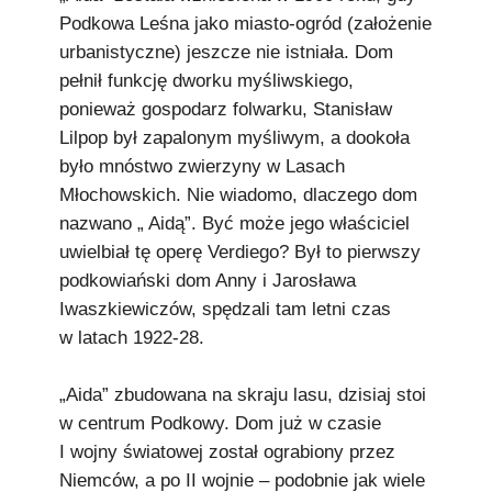
Podkowa Leśna jako miasto-ogród (założenie
urbanistyczne) jeszcze nie istniała. Dom
pełnił funkcję dworku myśliwskiego,
ponieważ gospodarz folwarku, Stanisław
Lilpop był zapalonym myśliwym, a dookoła
było mnóstwo zwierzyny w Lasach
Młochowskich. Nie wiadomo, dlaczego dom
nazwano „ Aidą”. Być może jego właściciel
uwielbiał tę operę Verdiego? Był to pierwszy
podkowiański dom Anny i Jarosława
Iwaszkiewiczów, spędzali tam letni czas
w latach 1922-28.
„Aida” zbudowana na skraju lasu, dzisiaj stoi
w centrum Podkowy. Dom już w czasie
I wojny światowej został ograbiony przez
Niemców, a po II wojnie – podobnie jak wiele