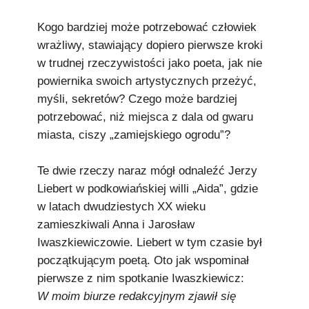
Podkowiański Słownik Biograficzny
Kogo bardziej może potrzebować człowiek
🖶 Drukuj
wrażliwy, stawiający dopiero pierwsze kroki
w trudnej rzeczywistości jako poeta, jak nie
🔍
powiernika swoich artystycznych przeżyć,
myśli, sekretów? Czego może bardziej
redakcja@podkowianskimagazyn.pl
potrzebować, niż miejsca z dala od gwaru
Wszelkie prawa zastrzeżone
miasta, ciszy „zamiejskiego ogrodu”?
Te dwie rzeczy naraz mógł odnaleźć Jerzy
Liebert w podkowiańskiej willi „Aida”, gdzie
w latach dwudziestych XX wieku
zamieszkiwali Anna i Jarosław
Iwaszkiewiczowie. Liebert w tym czasie był
początkującym poetą. Oto jak wspominał
pierwsze z nim spotkanie Iwaszkiewicz:
W moim biurze redakcyjnym zjawił się