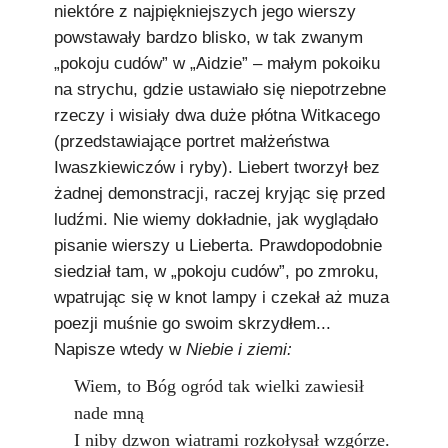
niektóre z najpiękniejszych jego wierszy
powstawały bardzo blisko, w tak zwanym
„pokoju cudów” w „Aidzie” – małym pokoiku
na strychu, gdzie ustawiało się niepotrzebne
rzeczy i wisiały dwa duże płótna Witkacego
(przedstawiające portret małżeństwa
Iwaszkiewiczów i ryby). Liebert tworzył bez
żadnej demonstracji, raczej kryjąc się przed
ludźmi. Nie wiemy dokładnie, jak wyglądało
pisanie wierszy u Lieberta. Prawdopodobnie
siedział tam, w „pokoju cudów”, po zmroku,
wpatrując się w knot lampy i czekał aż muza
poezji muśnie go swoim skrzydłem...
Napisze wtedy w
Niebie i ziemi:
Wiem, to Bóg ogród tak wielki zawiesił
nade mną
I niby dzwon wiatrami rozkołysał wzgórze.