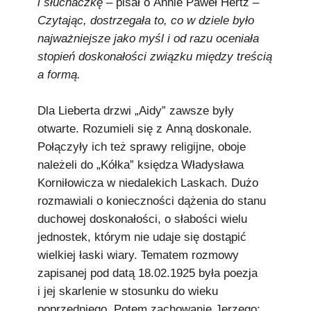
i słuchaczkę
– pisał o Annie Paweł Hertz –
Czytając, dostrzegała to, co w dziele było
najważniejsze jako myśl i od razu oceniała
stopień doskonałości związku między treścią
a formą.
Dla Lieberta drzwi „Aidy” zawsze były
otwarte. Rozumieli się z Anną doskonale.
Połączyły ich też sprawy religijne, oboje
należeli do „Kółka” księdza Władysława
Korniłowicza w niedalekich Laskach. Dużo
rozmawiali o konieczności dążenia do stanu
duchowej doskonałości, o słabości wielu
jednostek, którym nie udaje się dostąpić
wielkiej łaski wiary. Tematem rozmowy
zapisanej pod datą 18.02.1925 była poezja
i jej skarlenie w stosunku do wieku
poprzedniego. Potem zachowanie Jerzego: