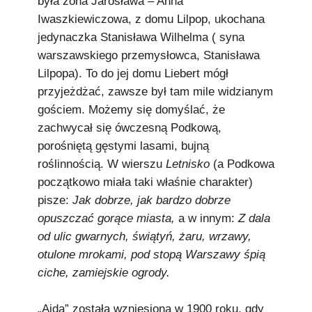
była żona Jarosława – Anna
Iwaszkiewiczowa, z domu Lilpop, ukochana
jedynaczka Stanisława Wilhelma ( syna
warszawskiego przemysłowca, Stanisława
Lilpopa). To do jej domu Liebert mógł
przyjeżdżać, zawsze był tam mile widzianym
gościem. Możemy się domyślać, że
zachwycał się ówczesną Podkową,
porośniętą gęstymi lasami, bujną
roślinnością. W wierszu
Letnisko
(a Podkowa
początkowo miała taki właśnie charakter)
pisze:
Jak dobrze, jak bardzo dobrze
opuszczać gorące miasta,
a w innym:
Z dala
od ulic gwarnych, świątyń, żaru, wrzawy,
otulone mrokami, pod stopą Warszawy śpią
ciche, zamiejskie ogrody.
„Aida” została wzniesiona w 1900 roku, gdy