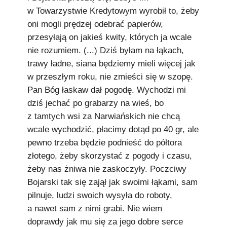
w Towarzystwie Kredytowym wyrobił to, żeby
oni mogli prędzej odebrać papierów,
przesyłają on jakieś kwity, których ja wcale
nie rozumiem. (...) Dziś byłam na łąkach,
trawy ładne, siana będziemy mieli więcej jak
w przeszłym roku, nie zmieści się w szopę.
Pan Bóg łaskaw dał pogodę. Wychodzi mi
dziś jechać po grabarzy na wieś, bo
z tamtych wsi za Narwiańskich nie chcą
wcale wychodzić, płacimy dotąd po 40 gr, ale
pewno trzeba będzie podnieść do półtora
złotego, żeby skorzystać z pogody i czasu,
żeby nas żniwa nie zaskoczyły. Poczciwy
Bojarski tak się zajął jak swoimi łąkami, sam
pilnuje, ludzi swoich wysyła do roboty,
a nawet sam z nimi grabi. Nie wiem
doprawdy jak mu się za jego dobre serce