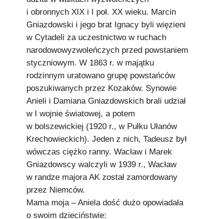
i obronnych XIX i I poł. XX wieku. Marcin
Gniazdowski i jego brat Ignacy byli więzieni
w Cytadeli za uczestnictwo w ruchach
narodowowyzwoleńczych przed powstaniem
styczniowym. W 1863 r. w majątku
rodzinnym uratowano grupę powstańców
poszukiwanych przez Kozaków. Synowie
Anieli i Damiana Gniazdowskich brali udział
w I wojnie światowej, a potem
w bolszewickiej (1920 r., w Pułku Ułanów
Krechowieckich). Jeden z nich, Tadeusz był
wówczas ciężko ranny. Wacław i Marek
Gniazdowscy walczyli w 1939 r., Wacław
w randze majora AK został zamordowany
przez Niemców.
Mama moja – Aniela dość dużo opowiadała
o swoim dzieciństwie: