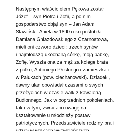
Następnym właścicielem Pękowa został
Józef – syn Piotra i Zofii, a po nim
gospodarstwo objął syn – Jan Adam
Sławiński. Aniela w 1890 roku poślubiła
Damiana Gniazdowskiego z Czarnostowa,
mieli oni czworo dzieci: trzech synów
i najmłodszą ukochaną córkę, moją babkę,
Zofię. Wyszła ona za mąż za kolegę brata
z pułku, Antoniego Płoskiego i zamieszkali
w Pałukach (pow. ciechanowski). Dziadek ,
dawny ułan opowiadał czasami o swych
przeżyciach w czasie walk z kawalerią
Budionnego. Jak w poprzednich pokoleniach,
tak i w tym, zwracano uwagę na
kształtowanie u młodzieży postaw
patriotycznych. Przedstawiciele rodziny brali
udział w walkach wyzwoleńczych