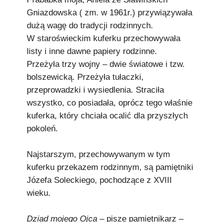
Podkowiański Słownik Biograficzny
Gniazdowska ( zm. w 1961r.) przywiązywała
🖶 Drukuj
dużą wagę do tradycji rodzinnych.
W staroświeckim kuferku przechowywała
🔍
listy i inne dawne papiery rodzinne.
Przeżyła trzy wojny – dwie światowe i tzw.
redakcja@podkowianskimagazyn.pl
bolszewicką. Przeżyła tułaczki,
przeprowadzki i wysiedlenia. Straciła
Wszelkie prawa zastrzeżone
wszystko, co posiadała, oprócz tego właśnie
kuferka, który chciała ocalić dla przyszłych
pokoleń.
Najstarszym, przechowywanym w tym
kuferku przekazem rodzinnym, są pamiętniki
Józefa Soleckiego, pochodzące z XVIII
wieku.
Dziad mojego Ojca –
pisze pamiętnikarz –