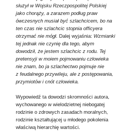
służył w Wojsku Rzeczpospolitej Polskiej
jako chorąży, a zarazem podług praw
ówczesnych musiał być szlachcicem, bo na
ten czas nie szlachcic stopnia officyera
otrzymać nie mógł.
Dalej wyjaśnia:
Wzmianki
tej jednak nie czynię dla tego, abym
dowodził, że jestem szlachcic z rodu. Tej
pretensyji w moiem pojmowaniu człowieka
nie znam, bo ja szlachectwo pojmuje nie
z feudalnego przywileju, ale z postępowania,
przymiotów i cnót człowieka.
Wypowiedź ta dowodzi skromności autora,
wychowanego w wielodzietnej niebogatej
rodzinie o zdrowych zasadach moralnych,
rodzinie kształtującej u młodego pokolenia
właściwą hierarchię wartości.