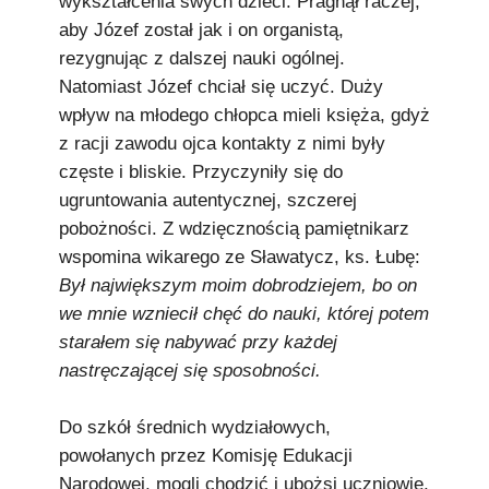
wykształcenia swych dzieci. Pragnął raczej,
aby Józef został jak i on organistą,
rezygnując z dalszej nauki ogólnej.
Natomiast Józef chciał się uczyć. Duży
wpływ na młodego chłopca mieli księża, gdyż
z racji zawodu ojca kontakty z nimi były
częste i bliskie. Przyczyniły się do
ugruntowania autentycznej, szczerej
pobożności. Z wdzięcznością pamiętnikarz
wspomina wikarego ze Sławatycz, ks. Łubę:
Był największym moim dobrodziejem, bo on
we mnie wzniecił chęć do nauki, której potem
starałem się nabywać przy każdej
nastręczającej się sposobności.
Do szkół średnich wydziałowych,
powołanych przez Komisję Edukacji
Narodowej, mogli chodzić i ubożsi uczniowie,