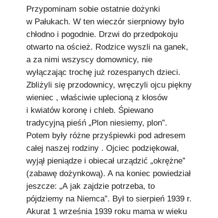
Przypominam sobie ostatnie dożynki
w Pałukach. W ten wieczór sierpniowy było
chłodno i pogodnie. Drzwi do przedpokoju
otwarto na oścież. Rodzice wyszli na ganek,
a za nimi wszyscy domownicy, nie
wyłączając trochę już rozespanych dzieci.
Zbliżyli się przodownicy, wręczyli ojcu piękny
wieniec , właściwie uplecioną z kłosów
i kwiatów koronę i chleb. Śpiewano
tradycyjną pieśń „Plon niesiemy, plon”.
Potem były różne przyśpiewki pod adresem
całej naszej rodziny . Ojciec podziękował,
wyjął pieniądze i obiecał urządzić „okrężne”
(zabawę dożynkową). A na koniec powiedział
jeszcze: „A jak zajdzie potrzeba, to
pójdziemy na Niemca”. Był to sierpień 1939 r.
Akurat 1 września 1939 roku mama w wieku