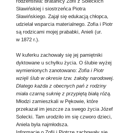
rodzeństwa: bratanicy Zofii z Soleckich
Sławińskiej i siostrzeńca Piotra
Sławińskiego. Zajął się edukacją chłopca,
udzielał wsparcia materialnego. Zofia i Piotr
są rodzicami mojej prababki, Anieli (ur.
w 1872 r.).
W kuferku zachowały się jej pamiętniki
dyktowane u schyłku życia. O ślubie wyżej
wymienionych zanotowano:
Zofia i Piotr
wzięli ślub w okresie tzw. żałoby narodowej.
Dlatego każda z obecnych pań z rodziny
miała czarną suknię z przypiętą białą różą.
Młodzi zamieszkali w Pękowie, które
przekazał im jeszcze za swego życia Józef
Solecki. Tam urodziło im się czworo dzieci,
Aniela była najmłodsza.
Informacje o Zofii i Piotrze zachowały się