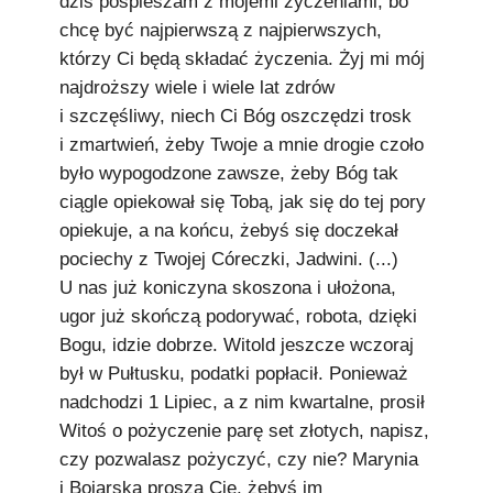
dziś pospieszam z mojemi życzeniami, bo
chcę być najpierwszą z najpierwszych,
którzy Ci będą składać życzenia. Żyj mi mój
najdroższy wiele i wiele lat zdrów
i szczęśliwy, niech Ci Bóg oszczędzi trosk
i zmartwień, żeby Twoje a mnie drogie czoło
było wypogodzone zawsze, żeby Bóg tak
ciągle opiekował się Tobą, jak się do tej pory
opiekuje, a na końcu, żebyś się doczekał
pociechy z Twojej Córeczki, Jadwini. (...)
U nas już koniczyna skoszona i ułożona,
ugor już skończą podorywać, robota, dzięki
Bogu, idzie dobrze. Witold jeszcze wczoraj
był w Pułtusku, podatki popłacił. Ponieważ
nadchodzi 1 Lipiec, a z nim kwartalne, prosił
Witoś o pożyczenie parę set złotych, napisz,
czy pozwalasz pożyczyć, czy nie? Marynia
i Bojarska proszą Cię, żebyś im