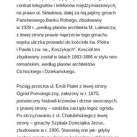
centrali telegrafów i telefonów międzymiastowych;
na prawo ul. Składowa, dalej za nią piękny gmach
Państwowego Banku Rolnego, zbudowany
w 1928 r. „według planów architekta M. Lalewicza,
z lewej strony prawie naprzeciw tego gmachu
wąska uliczka prowadzi do kościoła św. Piotra
i Pawła t.zw. na „ Koszykach”. Kosciół ten
zbudowany został w latach 1883-1886 w stylu neo-
romańskim, według planów architektów
Cichockiego i Dziekańskiego.
Pociąg przecina ul. Emili Plater z lewej strony
Ogród Pomologiczny, założony w r. 1870,
poświecony hodowli krzewów i drzew owocowych,
z prawej strony – siedziba zarządu tegoż ogrodu.
Po skrzyżowaniu z ul. Chałubińskiego:z lewej
strony – gmachy Szpitala Dzieciątka Jezus,
zbudowane w r. 1900. Stanowią one jak- gdyby