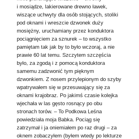
i mosiądze, lakierowane drewno ławek,
wiszące uchwyty dla osób stojących, stoliki
pod oknami i wreszcie dzwonek duży
mosiężny, uruchamiany przez konduktora
pociągnięciem za sznurek – to wszystko
pamiętam tak jak by to było wczoraj, a nie
prawie 60 lat temu. Szczytem szczęścia
było, za zgodą i z pomocą konduktora
samemu zadzwonić tym pięknym
dzwonkiem. Z nosem przylepionym do szyby
wpatrywałem się w przesuwający się za
oknami krajobraz. Po jakimś czasie kolejka
wjechała w las gęsto rosnący po obu
stronach torów. – To Podkowa Leśna
powiedziała moja Babka. Pociąg się
zatrzymał i ja oniemiałem po raz drugi – za
oknem zobaczyłem (byłem wtedy po lekturze