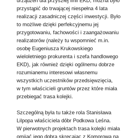
urządzeń dla przyszłej linii EKD, można było
przystąpić do trwającej niespełna 4 lata
realizacji zasadniczej części inwestycji. Było
to możliwe dzięki perfekcyjnemu jej
przygotowaniu, fachowości i zaangażowaniu
realizatorów (należy tu wspomnieć m.in.
osobę Eugeniusza Krukowskiego
wieloletniego prokurenta i szefa handlowego
EKD), jak również dzięki ogólnemu dobrze
rozumianemu interesowi własnemu
wszystkich uczestników przedsięwzięcia,
w tym właścicieli gruntów przez które miała
przebiegać trasa kolejki.
Szczególną była tu także rola Stanisława
Lilpopa właściciela dóbr Podkowa Leśna.
W pierwotnych projektach trasa kolejki miała
omijać jego dobra skręcając z Komorowa na