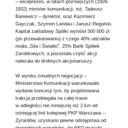
– wiceprezes, w latach późniejszych (1928-
1932) minister komunikacji, inż. Tadeusz
Baniewicz – dyrektor, oraz Kazimierz
Gayczak, Szymon Landau i Janusz Regulski.
Kapitał zakładowy Spółki wyniósł 500 000 zł
(po przewalutowaniu) z czego 40% udziałów
miała „Siła i Światło”, 25% Bank Spółek
Zarobkowych, a pozostała część akcji
należała do drobnych akcjonariuszy.
W wyniku żmudnych negocjacji –
Ministerstwo Komunikacji warunkowało
wydanie koncesji tym, by projektowana
trakcja przebiegała na całej trasie
w odległości nie mniejszej niż 2 km od
istniejącej linii kolejowej PKP Warszawa --
Żyrardów, uzyskano pewne odstępstwa od
pierwotnych warunków, ale EKD musiało