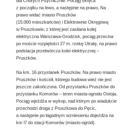
dla Chorych Psychicznie. Pociąg skręca
z początku na lewo, a następnie na prawo, Na
prawo widać miasto Pruszków
(15.000 mieszkańców) i Elektrownie Okręgową
w Pruszkowie, z której jest zasilana kolej
elektryczna Warszawa-Grodzisk, pociąg przecina
po moście rozpiętości 27 m. rzekę Utratę, na prawo
podstacja przetwórcza kolei elektrycznej –
Pruszków.
Na km. 16 przystanek Pruszków. Na prawo miasto
Pruszków i kościół, którego budowa wież nie jest
jeszcze zakończona. Od przystanku Pruszków do
przystanku Komorów – teren miasta-ogrodu Ostoja.
Pociąg wjeżdża w wykop, nad którym po wiadukcie
przechodzi droga z Pruszkowa do Pęcic,
a następnie po łagodnym wzniesieniu dojeżdża na
km l7 do stacji Komorów (miasto-ogród).