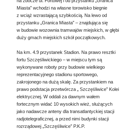
na zbocze ul. Fortowej i od przystanku „Granica
Miasta” wchodzi na własne torowisko biegnie
z wciąż wzrastającą szybkością. Na lewo od
przystanku „Granica Miasta” – znajdująca się
w budowie wozownia tramwajów miejskich, w głębi
duży gmach miejskich szkół początkowych.
Na km. 4.9 przystanek Stadion. Na prawo resztki
fortu Szczęśliwickiego – w miejscu tym są
wykonywane roboty przy budowie wielkiego
reprezentacyjnego stadionu sportowego,
zakrojonego na dużą skalę. Za przystankiem na
prawo podstacja przetwórcza „ Szczęśliwice” Kolei
elektrycznej. W oddali za dawnym wałem
fortecznym widać 10 wysokich wież, służących
jako nadawcze anteny dla transatlantyckiej stacji
radjotelegraficznej, a przed nimi budynki stacji
rozrządowej „Szczęśliwice” P.K.P.