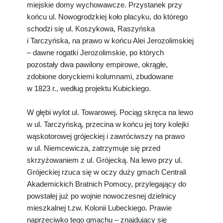
miejskie domy wychowawcze. Przystanek przy
końcu ul. Nowogrodzkiej koło placyku, do którego
schodzi się ul. Koszykowa, Raszyńska
i Tarczyńska, na prawo w końcu Alei Jerozolimskiej
– dawne rogatki Jerozolimskie, po których
pozostały dwa pawilony empirowe, okrągłe,
zdobione doryckiemi kolumnami, zbudowane
w 1823 r., według projektu Kubickiego.
W głębi wylot ul. Towarowej. Pociąg skręca na lewo
w ul. Tarczyńską, przecina w końcu jej tory kolejki
wąskotorowej grójeckiej i zawróciwszy na prawo
w ul. Niemcewicza, zatrzymuje się przed
skrzyżowaniem z ul. Grójecką. Na lewo przy ul.
Grójeckiej rzuca się w oczy duży gmach Centrali
Akademickich Bratnich Pomocy, przylegający do
powstałej już po wojnie nowoczesnej dzielnicy
mieszkalnej t.zw. Kolonii Lubeckiego. Prawie
naprzeciwko tego gmachu – znajdujący się