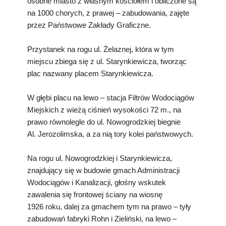
osobne miasto z własnym kościołem i obliczone są
na 1000 chorych, z prawej – zabudowania, zajęte
przez Państwowe Zakłady Graficzne.
Przystanek na rogu ul. Żelaznej, która w tym
miejscu zbiega się z ul. Starynkiewicza, tworząc
plac nazwany placem Starynkiewicza.
W głębi placu na lewo – stacja Filtrów Wodociągów
Miejskich z wieżą ciśnień wysokości 72 m., na
prawo równolegle do ul. Nowogrodzkiej biegnie
Al. Jerozolimska, a za nią tory kolei państwowych.
Na rogu ul. Nowogrodzkiej i Starynkiewicza,
znajdujący się w budowie gmach Administracji
Wodociągów i Kanalizacji, głośny wskutek
zawalenia się frontowej ściany na wiosnę
1926 roku, dalej za gmachem tym na prawo – tyły
zabudowań fabryki Rohn i Zieliński, na lewo –