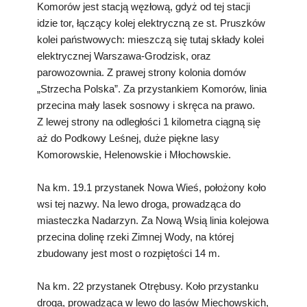
Komorów jest stacją węzłową, gdyż od tej stacji
idzie tor, łączący kolej elektryczną ze st. Pruszków
kolei państwowych: mieszczą się tutaj składy kolei
elektrycznej Warszawa-Grodzisk, oraz
parowozownia. Z prawej strony kolonia domów
„Strzecha Polska”. Za przystankiem Komorów, linia
przecina mały lasek sosnowy i skręca na prawo.
Z lewej strony na odległości 1 kilometra ciągną się
aż do Podkowy Leśnej, duże piękne lasy
Komorowskie, Helenowskie i Młochowskie.
Na km. 19.1 przystanek Nowa Wieś, położony koło
wsi tej nazwy. Na lewo droga, prowadząca do
miasteczka Nadarzyn. Za Nową Wsią linia kolejowa
przecina dolinę rzeki Zimnej Wody, na której
zbudowany jest most o rozpiętości 14 m.
Na km. 22 przystanek Otrębusy. Koło przystanku
droga, prowadząca w lewo do lasów Miechowskich,