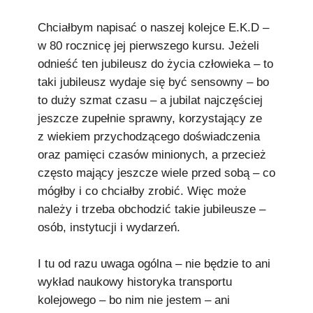
Podkowiański Słownik Biograficzny
Chciałbym napisać o naszej kolejce E.K.D –
🖶 Drukuj
w 80 rocznicę jej pierwszego kursu. Jeżeli
odnieść ten jubileusz do życia człowieka – to
🔍
taki jubileusz wydaje się być sensowny – bo
to duży szmat czasu – a jubilat najczęściej
redakcja@podkowianskimagazyn.pl
jeszcze zupełnie sprawny, korzystający ze
Wszelkie prawa zastrzeżone
z wiekiem przychodzącego doświadczenia
oraz pamięci czasów minionych, a przecież
często mający jeszcze wiele przed sobą – co
mógłby i co chciałby zrobić. Więc może
należy i trzeba obchodzić takie jubileusze –
osób, instytucji i wydarzeń.
I tu od razu uwaga ogólna – nie będzie to ani
wykład naukowy historyka transportu
kolejowego – bo nim nie jestem – ani