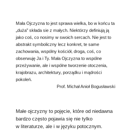
Podkowiański Słownik Biograficzny
🖶 Drukuj
Mała Ojczyzna to jest sprawa wielka, bo w końcu ta
🔍
„duża” składa sie z małych. Niektórzy definiują ją
jako coś, co nosimy w swoich sercach. Nie jest to
redakcja@podkowianskimagazyn.pl
abstrakt symboliczny lecz konkret, te same
zachowania, wspólny kościół, droga, coś, co
Wszelkie prawa zastrzeżone
obserwuję Ja i Ty. Mała Ojczyzna to wspólne
przeżywanie, ale i wspólne tworzenie otoczenia,
krajobrazu, architektury, porządku i mądrości
pokoleń.
Prof. Michał Anioł Bogusławski
Małe ojczyzny to pojęcie, które od niedawna
bardzo często pojawia się nie tylko
w literaturze, ale i w języku potocznym.