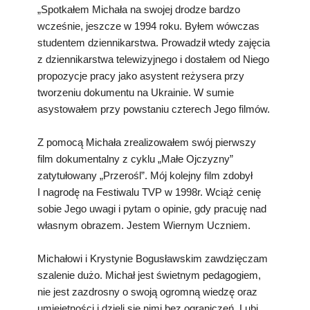
„Spotkałem Michała na swojej drodze bardzo
wcześnie, jeszcze w 1994 roku. Byłem wówczas
studentem dziennikarstwa. Prowadził wtedy zajęcia
z dziennikarstwa telewizyjnego i dostałem od Niego
propozycje pracy jako asystent reżysera przy
tworzeniu dokumentu na Ukrainie. W sumie
asystowałem przy powstaniu czterech Jego filmów.
Z pomocą Michała zrealizowałem swój pierwszy
film dokumentalny z cyklu „Małe Ojczyzny”
zatytułowany „Przerośl”. Mój kolejny film zdobył
I nagrodę na Festiwalu TVP w 1998r. Wciąż cenię
sobie Jego uwagi i pytam o opinie, gdy pracuję nad
własnym obrazem. Jestem Wiernym Uczniem.
Michałowi i Krystynie Bogusławskim zawdzięczam
szalenie dużo. Michał jest świetnym pedagogiem,
nie jest zazdrosny o swoją ogromną wiedzę oraz
umiejętności i dzieli się nimi bez ograniczeń. Lubi