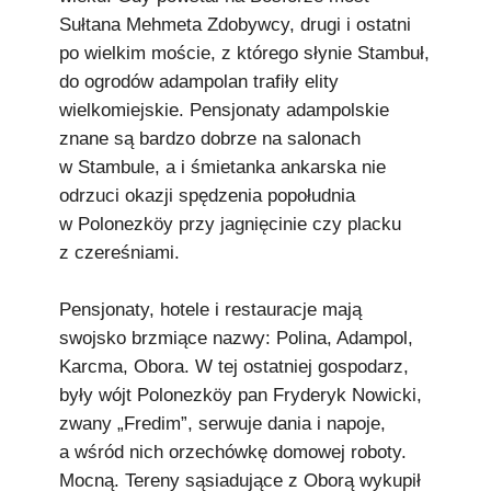
Sułtana Mehmeta Zdobywcy, drugi i ostatni
po wielkim moście, z którego słynie Stambuł,
do ogrodów adampolan trafiły elity
wielkomiejskie. Pensjonaty adampolskie
znane są bardzo dobrze na salonach
w Stambule, a i śmietanka ankarska nie
odrzuci okazji spędzenia popołudnia
w Polonezköy przy jagnięcinie czy placku
z czereśniami.
Pensjonaty, hotele i restauracje mają
swojsko brzmiące nazwy: Polina, Adampol,
Karcma, Obora. W tej ostatniej gospodarz,
były wójt Polonezköy pan Fryderyk Nowicki,
zwany „Fredim”, serwuje dania i napoje,
a wśród nich orzechówkę domowej roboty.
Mocną. Tereny sąsiadujące z Oborą wykupił