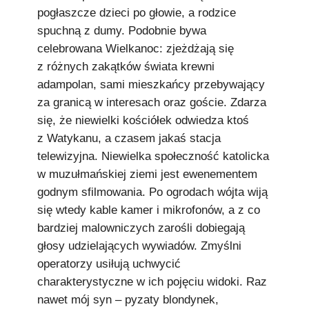
pogłaszcze dzieci po głowie, a rodzice
spuchną z dumy. Podobnie bywa
celebrowana Wielkanoc: zjeżdżają się
z różnych zakątków świata krewni
adampolan, sami mieszkańcy przebywający
za granicą w interesach oraz goście. Zdarza
się, że niewielki kościółek odwiedza ktoś
z Watykanu, a czasem jakaś stacja
telewizyjna. Niewielka społeczność katolicka
w muzułmańskiej ziemi jest ewenementem
godnym sfilmowania. Po ogrodach wójta wiją
się wtedy kable kamer i mikrofonów, a z co
bardziej malowniczych zarośli dobiegają
głosy udzielających wywiadów. Zmyślni
operatorzy usiłują uchwycić
charakterystyczne w ich pojęciu widoki. Raz
nawet mój syn – pyzaty blondynek,