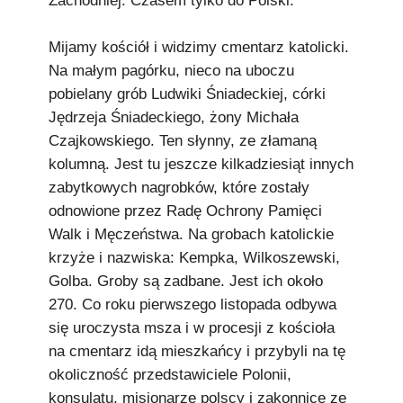
Zachodniej. Czasem tylko do Polski.
Mijamy kościół i widzimy cmentarz katolicki.
Na małym pagórku, nieco na uboczu
pobielany grób Ludwiki Śniadeckiej, córki
Jędrzeja Śniadeckiego, żony Michała
Czajkowskiego. Ten słynny, ze złamaną
kolumną. Jest tu jeszcze kilkadziesiąt innych
zabytkowych nagrobków, które zostały
odnowione przez Radę Ochrony Pamięci
Walk i Męczeństwa. Na grobach katolickie
krzyże i nazwiska: Kempka, Wilkoszewski,
Golba. Groby są zadbane. Jest ich około
270. Co roku pierwszego listopada odbywa
się uroczysta msza i w procesji z kościoła
na cmentarz idą mieszkańcy i przybyli na tę
okoliczność przedstawiciele Polonii,
konsulatu, misjonarze polscy i zakonnice ze