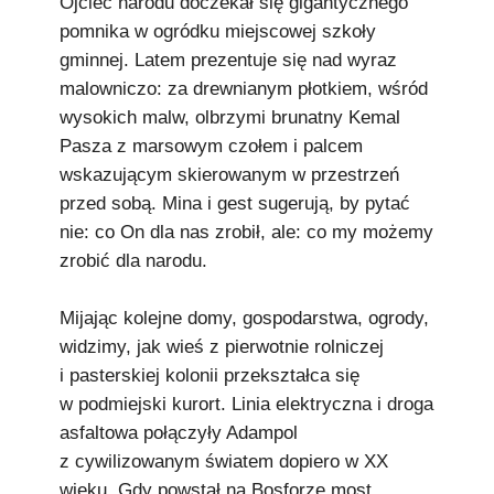
Ojciec narodu doczekał się gigantycznego
pomnika w ogródku miejscowej szkoły
gminnej. Latem prezentuje się nad wyraz
malowniczo: za drewnianym płotkiem, wśród
wysokich malw, olbrzymi brunatny Kemal
Pasza z marsowym czołem i palcem
wskazującym skierowanym w przestrzeń
przed sobą. Mina i gest sugerują, by pytać
nie: co On dla nas zrobił, ale: co my możemy
zrobić dla narodu.
Mijając kolejne domy, gospodarstwa, ogrody,
widzimy, jak wieś z pierwotnie rolniczej
i pasterskiej kolonii przekształca się
w podmiejski kurort. Linia elektryczna i droga
asfaltowa połączyły Adampol
z cywilizowanym światem dopiero w XX
wieku. Gdy powstał na Bosforze most