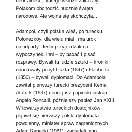
neutralność, dlatego władze zakazały
Polakom obchodzić hucznie święta
narodowe. Ale wojna się skończyła...
Adampol, czyli polska wieś, po turecku
Polonezköy, dla wielu miał i ma urok
nieodparty. Jedni przyjeżdżali na
wypoczynek, inni – by badać i pisać
rozprawy. Bywali tu ludzie sztuki – kroniki
odnotowały pobyt Liszta (1847) i Flauberta
(1850) – bywali dyplomaci. Do Adampola
zawitał pierwszy turecki prezydent Kemal
Atatürk (1937) i nuncjusz papieski biskup
Angelo Roncalli, późniejszy papież Jan XXIII.
W towarzystwie tureckich dostojników
pojawił się pierwszy polski dyplomata
powojenny, minister spraw zagranicznych
Adam Rapacki (1961), zaglądali jego