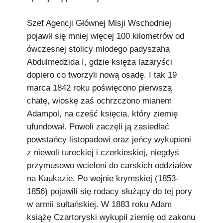
Szef Agencji Głównej Misji Wschodniej
pojawił się mniej więcej 100 kilometrów od
ówczesnej stolicy młodego padyszaha
Abdulmedżida I, gdzie księża lazaryści
dopiero co tworzyli nową osadę. I tak 19
marca 1842 roku poświęcono pierwszą
chatę, wioskę zaś ochrzczono mianem
Adampol, na cześć księcia, który ziemię
ufundował. Powoli zaczęli ją zasiedlać
powstańcy listopadowi oraz jeńcy wykupieni
z niewoli tureckiej i czerkieskiej, niegdyś
przymusowo wcieleni do carskich oddziałów
na Kaukazie. Po wojnie krymskiej (1853-
1856) pojawili się rodacy służący do tej pory
w armii sułtańskiej. W 1883 roku Adam
książę Czartoryski wykupił ziemię od zakonu