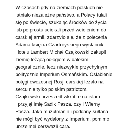
Podkowiański Słownik Biograficzny
W czasach gdy na ziemiach polskich nie
🖶 Drukuj
istniało niezależne państwo, a Polacy tułali
się po świecie, szukając środków do życia
🔍
lub po prostu uciekali przed wcieleniem do
carskiej armii, zdarzyło się, że z polecenia
redakcja@podkowianskimagazyn.pl
Adama księcia Czartoryskiego wysłannik
Hotelu Lambert Michał Czajkowski zakupił
Wszelkie prawa zastrzeżone
ziemię leżącą odłogiem w dalekim
geograficznie, lecz niezwykle przychylnym
politycznie Imperium Osmańskim. Osłabienie
potęgi ówczesnej Rosji carskiej leżało na
sercu nie tylko polskim patriotom.
Czajkowski przeszedł wkrótce na islam
i przyjął imię Sadik Pasza, czyli Wierny
Pasza. Jako muzułmanin i poddany sułtana
nie mógł być wydalony z Imperium, pomimo
uprzejmej perswazji cara.