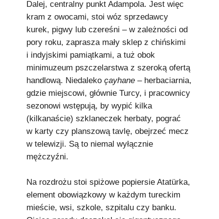
Dalej, centralny punkt Adampola. Jest więc
kram z owocami, stoi wóz sprzedawcy
kurek, pigwy lub czereśni – w zależności od
pory roku, zaprasza mały sklep z chińskimi
i indyjskimi pamiątkami, a tuż obok
minimuzeum pszczelarstwa z szeroką ofertą
handlową. Niedaleko
çayhane
– herbaciarnia,
gdzie miejscowi, głównie Turcy, i pracownicy
sezonowi wstępują, by wypić kilka
(kilkanaście) szklaneczek herbaty, pograć
w karty czy planszową tavlę, obejrzeć mecz
w telewizji. Są to niemal wyłącznie
mężczyźni.
Na rozdrożu stoi spiżowe popiersie Atatürka,
element obowiązkowy w każdym tureckim
mieście, wsi, szkole, szpitalu czy banku.