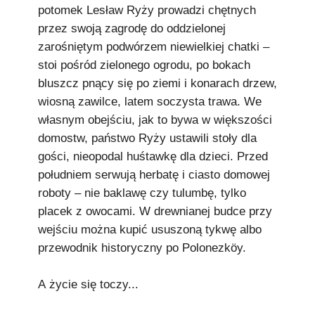
potomek Lesław Ryży prowadzi chętnych
przez swoją zagrodę do oddzielonej
zarośniętym podwórzem niewielkiej chatki –
stoi pośród zielonego ogrodu, po bokach
bluszcz pnący się po ziemi i konarach drzew,
wiosną zawilce, latem soczysta trawa. We
własnym obejściu, jak to bywa w większości
domostw, państwo Ryży ustawili stoły dla
gości, nieopodal huśtawkę dla dzieci. Przed
południem serwują herbatę i ciasto domowej
roboty – nie baklawę czy tulumbę, tylko
placek z owocami. W drewnianej budce przy
wejściu można kupić ususzoną tykwę albo
przewodnik historyczny po Polonezköy.
A życie się toczy...