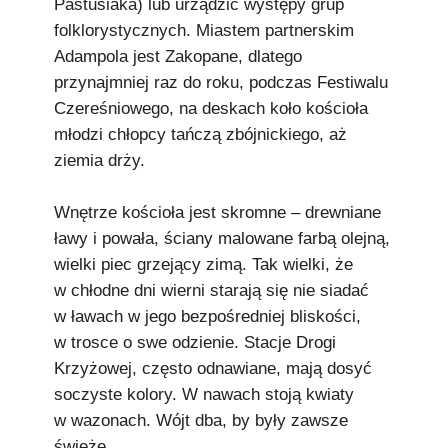
Pastusiaka) lub urządzić występy grup
folklorystycznych. Miastem partnerskim
Adampola jest Zakopane, dlatego
przynajmniej raz do roku, podczas Festiwalu
Czereśniowego, na deskach koło kościoła
młodzi chłopcy tańczą zbójnickiego, aż
ziemia drży.
Wnętrze kościoła jest skromne – drewniane
ławy i powała, ściany malowane farbą olejną,
wielki piec grzejący zimą. Tak wielki, że
w chłodne dni wierni starają się nie siadać
w ławach w jego bezpośredniej bliskości,
w trosce o swe odzienie. Stacje Drogi
Krzyżowej, często odnawiane, mają dosyć
soczyste kolory. W nawach stoją kwiaty
w wazonach. Wójt dba, by były zawsze
świeże.