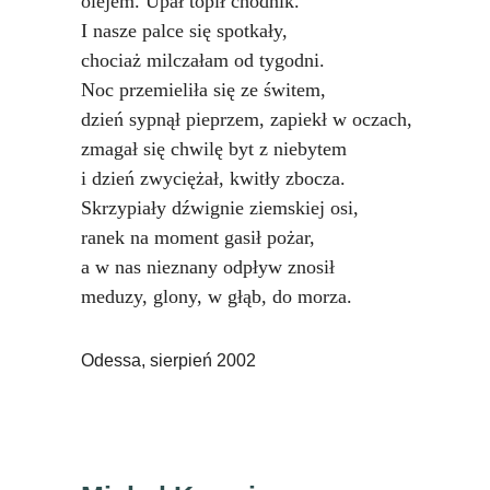
olejem. Upał topił chodnik.
I nasze palce się spotkały,
chociaż milczałam od tygodni.
Noc przemieliła się ze świtem,
dzień sypnął pieprzem, zapiekł w oczach,
zmagał się chwilę byt z niebytem
i dzień zwyciężał, kwitły zbocza.
Skrzypiały dźwignie ziemskiej osi,
ranek na moment gasił pożar,
a w nas nieznany odpływ znosił
meduzy, glony, w głąb, do morza.
Odessa, sierpień 2002