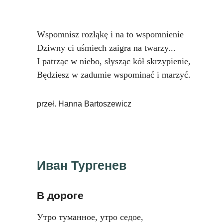
Wspomnisz rozłąkę i na to wspomnienie
Dziwny ci uśmiech zaigra na twarzy...
I patrząc w niebo, słysząc kół skrzypienie,
Będziesz w zadumie wspominać i marzyć.
przeł. Hanna Bartoszewicz
Иван Тургенев
В дороге
Утро туманное, утро седое,