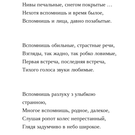
Нивы печальные, снегом покрытые …
Нехотя вспомнишь и время былое,
Вспомнишь и лица, давно позабытые.
Вспомнишь обильные, страстные речи,
Взгляды, так жадно, так робко ловимые,
Первая встреча, последняя встреча,
Тихого голоса звуки любимые.
Вспомнишь разлуку з улыбкою
странною,
Многое вспомнишь, родное, далекое,
Слушая ропот колес непрестанный,
Глядя задумчиво в небо широкое.