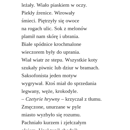
Podkowiański Słownik Biograficzny
leżały. Wiało piaskiem w oczy.
Piekły źrenice. Wirowały
🖶 Drukuj
śmieci. Piętrzyły się owoce
🔍
na rogach ulic. Sok z melonów
plamił nam skórę i ubrania.
redakcja@podkowianskimagazyn.pl
Białe spódnice krochmalone
wieczorem były do uprania.
Wszelkie prawa zastrzeżone
Wiał wiatr ze stepu. Wszystkie koty
szukały piwnic lub dziur w bramach.
Saksofonista jeden motyw
wygrywał. Ktoś miał do sprzedania
legwany, węże, krokodyle.
– Czetyrie hrywny
– krzyczał z tłumu.
Zmęczone, unurzane w pyle
miasto wyzbyło się rozumu.
Pachniało kurzem i zjełczałym