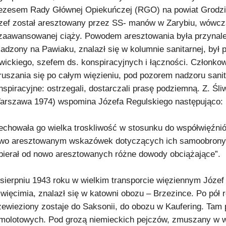
ezesem Rady Głównej Opiekuńczej (RGO) na powiat Grodzis
zef został aresztowany przez SS- manów w Zarybiu, wówcza
zaawansowanej ciąży. Powodem aresztowania była przynależ
adzony na Pawiaku, znalazł się w kolumnie sanitarnej, był
iwickiego, szefem ds. konspiracyjnych i łączności. Członko
ruszania się po całym więzieniu, pod pozorem nadzoru sanit
nspiracyjne: ostrzegali, dostarczali prasę podziemną. Z. Śli
arszawa 1974) wspomina Józefa Regulskiego następująco:
echowała go wielka troskliwość w stosunku do współwięźnió
wo aresztowanym wskazówek dotyczących ich samoobrony w
bierał od nowo aresztowanych różne dowody obciążające”.
sierpniu 1943 roku w wielkim transporcie więziennym Józef
więcimia, znalazł się w katowni obozu – Brzezince. Po pół 
zewieziony zostaje do Saksonii, do obozu w Kaufering. Tam
molotowych. Pod grozą niemieckich pejczów, zmuszany w 