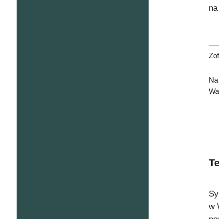
na
Zof
Na
Wa
T
Sy
w 