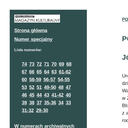
PO
Strona główna
P
Numer specjalny
Lista numerów:
J
74
73
72
71
70
69
68
67
66
65
64
63
61-62
Ur
60
58-59
56-57
54-55
dz
53
52
51
49-50
48
47
Wa
46
45
44
43
41-42
40
w 
39
38
37
35-36
34
33
Bl
31-32
29-30
z 
ro
W numerach archiwalnych