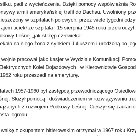
siłku, padł z wycieńczenia. Dzięki pomocy współwięźnia 
ensywy armii amerykańskiej trafił do Dachau. Uwolniony pr
ieszczony w szpitalach polowych, przez wiele tygodni odzys
krajem uciekł ze szpitala i 15 sierpnia 1945 roku przekroczy
dkowy Leśnej „jak strzęp człowieka”.
ekała na niego żona z synkiem Juliuszem i urodzoną po jeg
 wojnie pracował jako kasjer w Wydziale Komunikacji Pomoc
Elektrycznych Kolei Dojazdowych i w Kierownictwie Gospo
1952 roku przeszedł na emeryturę.
latach 1957-1960 był zastępcą przewodniczącego Osiedlo
śnej. Służył pomocą i doświadczeniem w rozwiązywaniu tru
iązanych z rozwojem Podkowy Leśnej. Cieszył się zaufani
asta–ogrodu.
 walkę z okupantem hitlerowskim otrzymał w 1967 roku Krz