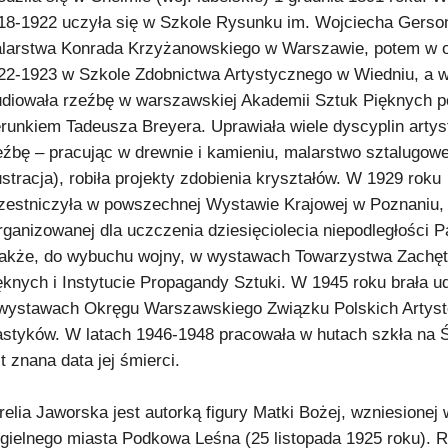
18-1922 uczyła się w Szkole Rysunku im. Wojciecha Gerson
larstwa Konrada Krzyżanowskiego w Warszawie, potem w o
22-1923 w Szkole Zdobnictwa Artystycznego w Wiedniu, a 
udiowała rzeźbę w warszawskiej Akademii Sztuk Pięknych p
erunkiem Tadeusza Breyera. Uprawiała wiele dyscyplin arty
eźbę – pracując w drewnie i kamieniu, malarstwo sztalugowe
lustracja), robiła projekty zdobienia kryształów. W 1929 roku
zestniczyła w powszechnej Wystawie Krajowej w Poznaniu,
rganizowanej dla uczczenia dziesięciolecia niepodległości 
także, do wybuchu wojny, w wystawach Towarzystwa Zachęt
ęknych i Instytucie Propagandy Sztuki. W 1945 roku brała ud
wystawach Okręgu Warszawskiego Związku Polskich Artys
astyków. W latach 1946-1948 pracowała w hutach szkła na Ś
st znana data jej śmierci.
relia Jaworska jest autorką figury Matki Bożej, wzniesione
gielnego miasta Podkowa Leśna (25 listopada 1925 roku). 