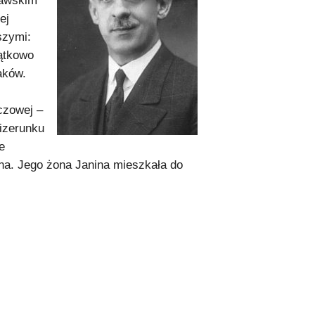
zawskim
ej
szymi:
ątkowo
aków.
czowej –
wizerunku
e
a. Jego żona Janina mieszkała do