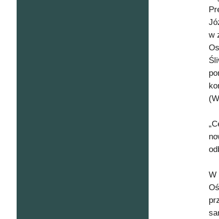
Pr
Jó
w 
Os
Śl
po
ko
(W
„C
no
od
W 
Oś
pr
sa