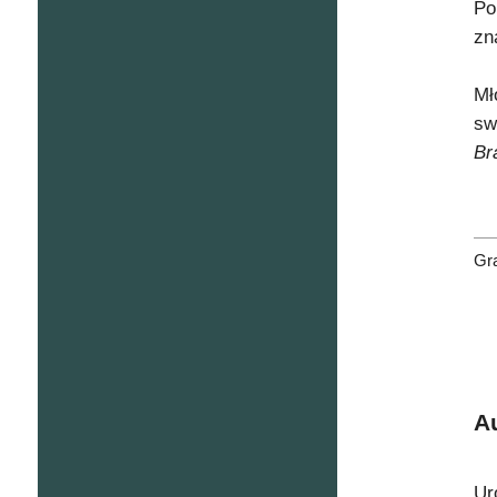
Po
zn
Mł
sw
Br
Gr
A
Ur