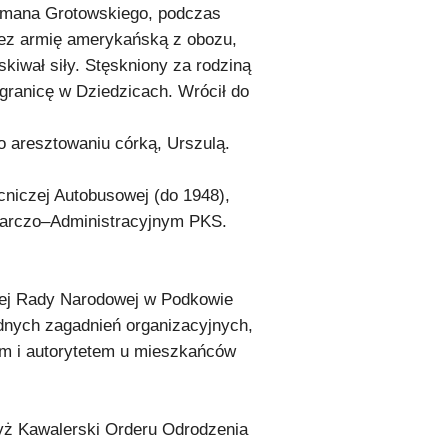
Romana Grotowskiego, podczas
zez armię amerykańską z obozu,
kiwał siły. Stęskniony za rodziną
ł granicę w Dziedzicach. Wrócił do
o aresztowaniu córką, Urszulą.
niczej Autobusowej (do 1948),
darczo–Administracyjnym PKS.
wej Rady Narodowej w Podkowie
dnych zagadnień organizacyjnych,
em i autorytetem u mieszkańców
yż Kawalerski Orderu Odrodzenia