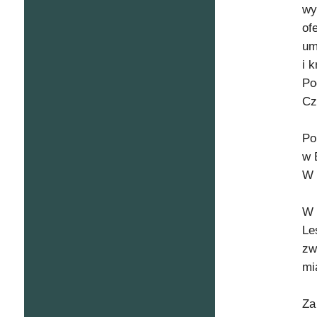
wy
of
um
i 
Po
Cz
Po
w 
W 
W 
Le
zw
mi
Za