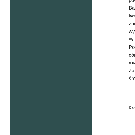
po
Ba
tw
żo
wy
W 
Po
có
mi
Za
śm
Kr