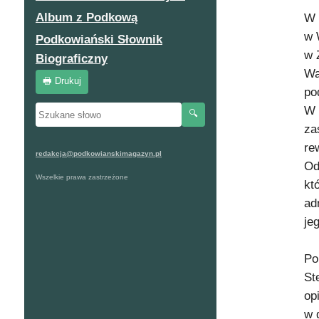
Album z Podkową
W 
w 
Podkowiański Słownik
w 
Biograficzny
Wa
🖶 Drukuj
po
W 
🔍
za
re
redakcja@podkowianskimagazyn.pl
Od
Wszelkie prawa zastrzeżone
kt
ad
je
Po
St
op
w 