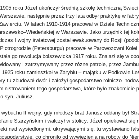
1905 roku Józef ukończył średnią szkołę techniczną Swiec
Warszawie, następnie przez trzy lata odbył praktykę w fabr
Zawierciu. W latach 1910-1914 pracował w Dziale Technicz
rszawsko–Wiedeńskiej w Warszawie. Jako urzędnik tej kol
dczas I wojny światowej został ewakuowany do Rosji (podobni
Piotrogrodzie (Petersburgu) pracował w Parowozowni Kole
stała go rewolucja bolszewicka 1917 roku. Znalazł się w obo
widowany i zatrzymywany przez różne patrole, przez Jambur
 1925 roku zamieszkał w Zarybiu – majątku w Podkowie Leś
óry tu zbudował dwór i założył gospodarstwo rolniczo–hodow
ministrowaniem tego gospodarstwa, które było znakomicie p
go syn, Juliusz.
 wybuchu II wojny, gdy młodszy brat Janusz oddany był Str
efanie Starzyńskim i walczył w stolicy, Józef opiekował się
ieki nad wysiedlonymi, ukrywającymi się, tu wystawiano fa
gospodarstwie, co chroniło od wywiezienia na roboty do Nie