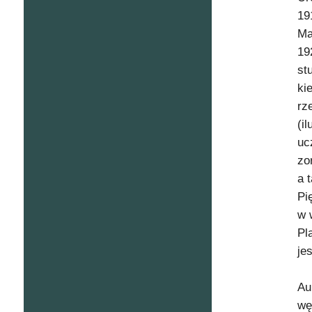
19
Ma
19
st
ki
rz
(i
uc
zo
a 
Pi
w 
Pl
je
Au
wę