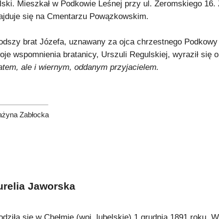
lski. Mieszkał w Podkowie Leśnej przy ul. Żeromskiego 16.
ajduje się na Cmentarzu Powązkowskim.
odszy brat Józefa, uznawany za ojca chrzestnego Podkowy 
oje wspomnienia bratanicy, Urszuli Regulskiej, wyraził się o
atem, ale i wiernym, oddanym przyjacielem.
ażyna Zabłocka
urelia Jaworska
odziła się w Chełmie (woj. lubelskie) 1 grudnia 1891 roku. W