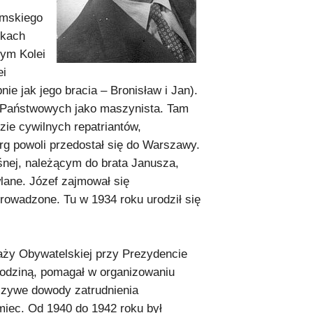
imskiego
ykach
nym Kolei
ei
e jak jego bracia – Bronisław i Jan).
i Państwowych jako maszynista. Tam
zie cywilnych repatriantów,
g powoli przedostał się do Warszawy.
nej, należącym do brata Janusza,
lane. Józef zajmował się
rowadzone. Tu w 1934 roku urodził się
aży Obywatelskiej przy Prezydencie
 rodziną, pomagał w organizowaniu
łszywe dowody zatrudnienia
miec. Od 1940 do 1942 roku był