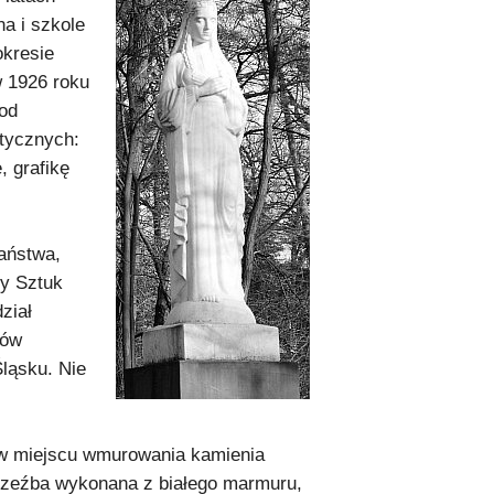
a i szkole
kresie
w 1926 roku
od
stycznych:
, grafikę
Państwa,
y Sztuk
ział
tów
ląsku. Nie
j w miejscu wmurowania kamienia
Rzeźba wykonana z białego marmuru,