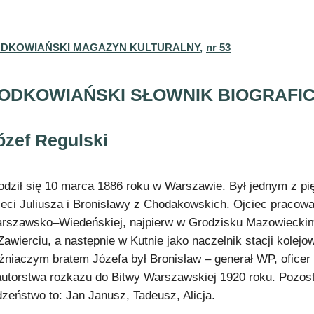
DKOWIAŃSKI MAGAZYN KULTURALNY,
nr 53
ODKOWIAŃSKI SŁOWNIK BIOGRAFI
ózef Regulski
odził się 10 marca 1886 roku w Warszawie. Był jednym z pi
ieci Juliusza i Bronisławy z Chodakowskich. Ojciec pracowa
rszawsko–Wiedeńskiej, najpierw w Grodzisku Mazowiecki
Zawierciu, a następnie w Kutnie jako naczelnik stacji kolejow
iźniaczym bratem Józefa był Bronisław – generał WP, oficer
autorstwa rozkazu do Bitwy Warszawskiej 1920 roku. Pozos
dzeństwo to: Jan Janusz, Tadeusz, Alicja.