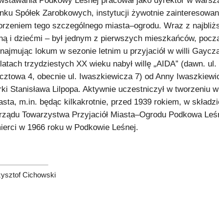
wstawania Podkowy Leśnej pracował jako dyrektor w wars
nku Spółek Zarobkowych, instytucji żywotnie zainteresowan
orzeniem tego szczególnego miasta–ogrodu. Wraz z najbliż
ną i dziećmi – był jednym z pierwszych mieszkańców, pocz
najmując lokum w sezonie letnim u przyjaciół w willi Gaycz
latach trzydziestych XX wieku nabył willę „AIDA” (dawn. ul.
cztowa 4, obecnie ul. Iwaszkiewicza 7) od Anny Iwaszkiewi
rki Stanisława Lilpopa. Aktywnie uczestniczył w tworzeniu 
asta, m.in. będąc kilkakrotnie, przed 1939 rokiem, w składzi
rządu Towarzystwa Przyjaciół Miasta–Ogrodu Podkowa Leśn
ierci w 1966 roku w Podkowie Leśnej.
zysztof Cichowski