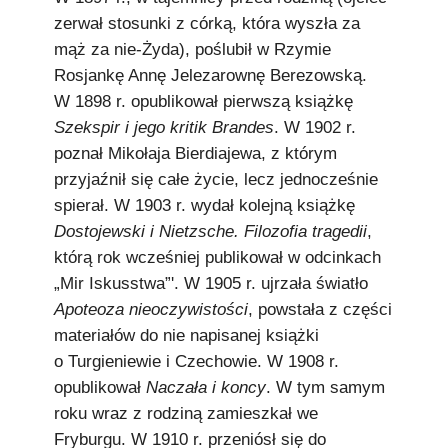
zerwał stosunki z córką, która wyszła za
mąż za nie-Żyda), poślubił w Rzymie
Rosjankę Annę Jelezarownę Berezowską.
W 1898 r. opublikował pierwszą książkę
Szekspir i jego kritik Brandes
. W 1902 r.
poznał Mikołaja Bierdiajewa, z którym
przyjaźnił się całe życie, lecz jednocześnie
spierał. W 1903 r. wydał kolejną książkę
Dostojewski i Nietzsche. Filozofia tragedii
,
którą rok wcześniej publikował w odcinkach
„Mir Iskusstwa”'. W 1905 r. ujrzała światło
Apoteoza nieoczywistości
, powstała z części
materiałów do nie napisanej książki
o Turgieniewie i Czechowie. W 1908 r.
opublikował
Naczała i koncy
. W tym samym
roku wraz z rodziną zamieszkał we
Fryburgu. W 1910 r. przeniósł się do