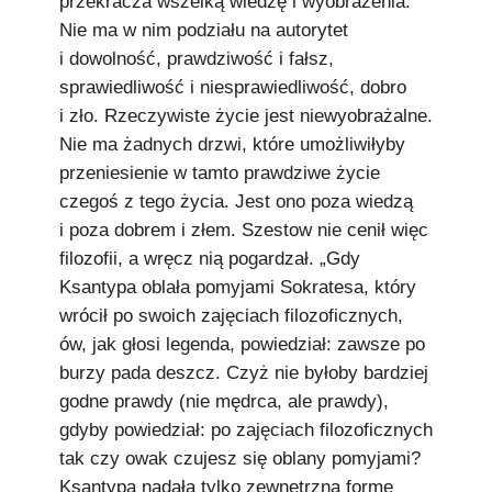
przekracza wszelką wiedzę i wyobrażenia.
Nie ma w nim podziału na autorytet
i dowolność, prawdziwość i fałsz,
sprawiedliwość i niesprawiedliwość, dobro
i zło. Rzeczywiste życie jest niewyobrażalne.
Nie ma żadnych drzwi, które umożliwiłyby
przeniesienie w tamto prawdziwe życie
czegoś z tego życia. Jest ono poza wiedzą
i poza dobrem i złem. Szestow nie cenił więc
filozofii, a wręcz nią pogardzał. „Gdy
Ksantypa oblała pomyjami Sokratesa, który
wrócił po swoich zajęciach filozoficznych,
ów, jak głosi legenda, powiedział: zawsze po
burzy pada deszcz. Czyż nie byłoby bardziej
godne prawdy (nie mędrca, ale prawdy),
gdyby powiedział: po zajęciach filozoficznych
tak czy owak czujesz się oblany pomyjami?
Ksantypa nadała tylko zewnętrzną formę