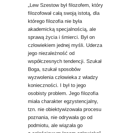
Podkowiański Słownik Biograficzny
„Lew Szestow był filozofem, który
filozofował całą swoją istotą, dla
🖶 Drukuj
którego filozofia nie była
🔍
akademicką specjalnością, ale
sprawą życia i śmierci. Był on
redakcja@podkowianskimagazyn.pl
człowiekiem jednej myśli. Uderza
jego niezależność od
Wszelkie prawa zastrzeżone
współczesnych tendencji. Szukał
Boga, szukał sposobów
wyzwolenia człowieka z władzy
konieczności. I był to jego
osobisty problem. Jego filozofia
miała charakter egzystencjalny,
tzn. nie obiektywizowała procesu
poznania, nie odrywała go od
podmiotu, ale wiązała go