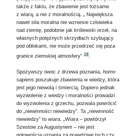
także z faktu, że zbawienie jest tożsame
z wiarą, a nie z moralnością. „ Największa
nawet siła moralna nie wzniesie człowieka
nad ziemię, podobnie jak królewski orzeł, na
własnych potężnych skrzydłach szybujący
pod obłokami, nie może przedrzeć się poza
18
granice ziemskiej atmosfery”
.
Spożywszy owoc z drzewa poznania,
homo
sapiens
poszukuje zbawienia w wiedzy, która
jest jego niewolą i śmiercią. Dopiero jednak
wyzwolenie z wiedzy i moralności prowadzi
do wyzwolenia z grzechu, pozwala powrócić
do „niewinności niewiedzy”. Ta „niewinność
niewiedzy” to wiara. „Wiara – powtórzył
Szestow za Augustynem – nie jest
gotowością uznania za prawdziwe tych czy