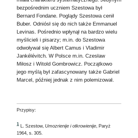
bezpośrednim uczniem Szestowa był
Bernard Fondane. Poglądy Szestowa cenił
Buber. Odniósł się do nich także Emmanuel
Levinas. Pośrednio wpłynął na bardzo wielu
myślicieli i pisarzy; m.in. do Szestowa
odwoływał się Albert Camus i Vladimir
Jankélévitch. W Polsce m.in. Czesław
Miłosz i Witold Gombrowicz. Początkowo
jego myślą był zafascynowany także Gabriel
Marcel, później jednak z nim polemizował.
Przypisy:
1
L. Szestow,
Umozrienije i otkrowienije
, Paryż
1964, s. 305.