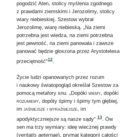
pogodzić Aten, stolicy myślenia zgodnego
z prawdami ziemskimi i Jerozolimy, stolicy
wiary niebieskiej. Szestow wybrał
Jerozolimę, wiarę niebieską. „Na ziemi
potrzebna jest wiedza, na ziemi potrzebna
jest pewność, na ziemi panowała i zawsze
panować będzie głoszona przez Arystotelesa
12
przeciętność”
.
Życie ludzi opanowanych przez rozum
i naukowy światopogląd określał Szestow za
pomocą metafory snu. „Dopóki
wiemy
, dopóki
rozumiemy
, dopóty śpimy i śpimy tym głębiej,
im
jaśniejsze i wyraźniejsze
, im
13
apodyktyczniejsze są nasze sądy”
. Ów
sen ma trzy wymiary: ideę wiecznej prawdy
(
veritatis aeternae
), prymat kategorii całości