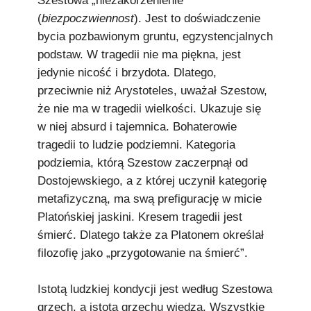
Szestowa „niezakorzenienie”
(
biezpoczwiennost
). Jest to doświadczenie
bycia pozbawionym gruntu, egzystencjalnych
podstaw. W tragedii nie ma piękna, jest
jedynie nicość i brzydota. Dlatego,
przeciwnie niż Arystoteles, uważał Szestow,
że nie ma w tragedii wielkości. Ukazuje się
w niej absurd i tajemnica. Bohaterowie
tragedii to ludzie podziemni. Kategoria
podziemia, którą Szestow zaczerpnął od
Dostojewskiego, a z której uczynił kategorię
metafizyczną, ma swą prefigurację w micie
Platońskiej jaskini. Kresem tragedii jest
śmierć. Dlatego także za Platonem określał
filozofię jako „przygotowanie na śmierć”.
Istotą ludzkiej kondycji jest według Szestowa
grzech, a istotą grzechu wiedza. Wszystkie