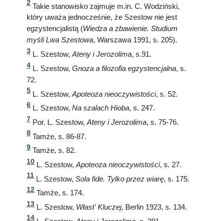
2
Takie stanowisko zajmuje m.in. C. Wodziński,
który uważa jednocześnie, że Szestow nie jest
egzystencjalistą (
Wiedza a zbawienie. Studium
myśli Lwa Szestowa
, Warszawa 1991, s. 205).
3
L. Szestow,
Ateny i Jerozolima
, s.91.
4
L. Szestow,
Gnoza a filozofia egzystencjalna
, s.
72.
5
L. Szestow,
Apoteoza nieoczywistości
, s. 52.
6
L. Szestow,
Na szalach Hioba
, s. 247.
7
Por. L. Szestow,
Ateny i Jerozolima
, s. 75-76.
8
Tamże, s. 86-87.
9
Tamże, s. 82.
10
L. Szestow,
Apoteoza nieoczywistości
, s. 27.
11
L. Szestow,
Sola fide. Tylko przez wiarę
, s. 175.
12
Tamże, s. 174.
13
L. Szestow,
Włast' Kluczej
, Berlin 1923, s. 134.
14
L. Szestow,
Ateny i Jerozolima
, s. 291.