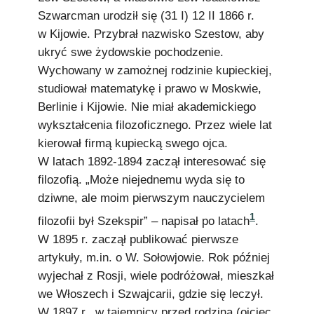
Szwarcman urodził się (31 I) 12 II 1866 r.
w Kijowie. Przybrał nazwisko Szestow, aby
ukryć swe żydowskie pochodzenie.
Wychowany w zamożnej rodzinie kupieckiej,
studiował matematykę i prawo w Moskwie,
Berlinie i Kijowie. Nie miał akademickiego
wykształcenia filozoficznego. Przez wiele lat
kierował firmą kupiecką swego ojca.
W latach 1892-1894 zaczął interesować się
filozofią. „Może niejednemu wyda się to
dziwne, ale moim pierwszym nauczycielem
1
filozofii był Szekspir” – napisał po latach
.
W 1895 r. zaczął publikować pierwsze
artykuły, m.in. o W. Sołowjowie. Rok później
wyjechał z Rosji, wiele podróżował, mieszkał
we Włoszech i Szwajcarii, gdzie się leczył.
W 1897 r., w tajemnicy przed rodziną (ojciec