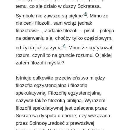
temu, co się działo w duszy Sokratesa.
5
Symbole nie zawsze są piękne”
. Mimo że
nie cenił filozofii, sam wciąż jednak
filozofował. „ Zadanie filozofii – pisał – polega
na oderwaniu się, choćby tylko częściowym,
6
od życia już za życia”
. Mimo że krytykował
rozum, czynił to na gruncie rozumu. O jakiej
zatem filozofii myślał?
Istnieje całkowite przeciwieństwo między
filozofią egzystencjalną i filozofią
spekulatywną. Filozofię egzystencjalną
nazywał także filozofią biblijną. Wyrazem
filozofii spekulatywnej jest zalecana przez
Sokratesa dysputa o cnocie, czy wskazana
przez Spinozę „radość z prawdziwej