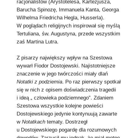
racjonalistów (Arystotelesa, Kartezjusza,
Barucha Spinozę, Immanuela Kanta, Georga
Wilhelma Friedricha Hegla, Husserla).
W poglądach religijnych inspirował się myślą
Tertuliana, św. Augustyna, przede wszystkim
zaś Martina Lutra.
Z pisarzy największy wpływ na Szestowa
wywarł Fiodor Dostojewski. Najistotniejsze
znaczenie w jego twórczości miały dlań
Notatki z podziemia
. Po raz pierwszy spotkał
się w nich z opisem doświadczenia tragedii
i ideą „ człowieka podziemnego”. Zdaniem
Szestowa wszystkie kolejne powieści
Dostojewskiego jedynie kontynuują zawarte
w
Notatkach
tematy. Dostrzegł
u Dostojewskiego pogardę dla rozumowych
dowodów. Zarzucił mu jednak, że miał mętne