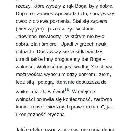
rzeczy, które wyszły z rąk Boga, były dobre.
Dopiero człowiek wprowadził zło, spożywszy
owoc z drzewa poznania. Stał się
sapiens
(wiedzącym) i przestał żyć w stanie
„niewinnej niewiedzy”, w którym nie było
dobra, zła i śmierci. Upadł w grzech nauki
i filozofii. Dostawszy się w sidła wiedzy,
utracił także inny drogocenny dar Boga –
wolność. Wolność nie jest według Szestowa
możliwością wyboru między dobrem i złem,
lecz siłą i potęgą, która nie dopuszcza do
16
wniknięcia zła w świat
. W miejsce
wolności pojawiła się konieczność, zarówno
konieczność „wiecznych prawd rozumu”, jak
i konieczność etyczna.
Także etyka, owoc z „drzewa poznania dobra