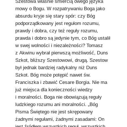
Szestowa właśnie śmiercią owego języka
mowy o Bogu. W rozpatrywaniu Boga jako
absurdu kryje się stary spór: czy Bóg
podporządkowany jest regułom rozumu,
prawdy i dobra, czy też reguły rozumu,
prawda i dobro są jedynie tym, co Bóg ustalił
w swej wolności i niezależności? Tomasz
z Akwinu wybrał pierwszą możliwość, Duns
Szkot, bliższy Szestowowi, drugą. Szestow
był jednak bardziej radykalny niż Duns
Szkot. Bóg może potępić nawet św.
Franciszka i zbawić Cesare Borgia. Nie ma
już miejsca dla konieczności wiedzy
i moralności. Boga nie obowiązują reguły
ludzkiego rozumu ani moralności. „Bóg
Pisma Świętego nie jest skrępowany
żadnymi regułami, żadnymi zasadami: On
jest źródłem wszystkich reguł, wszystkich