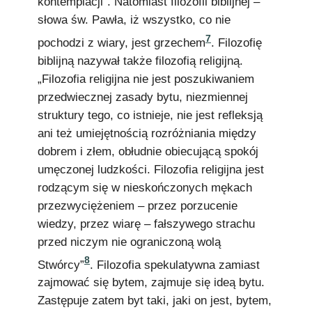
kontemplacji”. Natomiast filozofii biblijnej –
słowa św. Pawła, iż wszystko, co nie
7
pochodzi z wiary, jest grzechem
. Filozofię
biblijną nazywał także filozofią religijną.
„Filozofia religijna nie jest poszukiwaniem
przedwiecznej zasady bytu, niezmiennej
struktury tego, co istnieje, nie jest refleksją
ani też umiejętnością rozróżniania między
dobrem i złem, obłudnie obiecującą spokój
umęczonej ludzkości. Filozofia religijna jest
rodzącym się w nieskończonych mękach
przezwyciężeniem – przez porzucenie
wiedzy, przez wiarę – fałszywego strachu
przed niczym nie ograniczoną wolą
8
Stwórcy”
. Filozofia spekulatywna zamiast
zajmować się bytem, zajmuje się ideą bytu.
Zastępuje zatem byt taki, jaki on jest, bytem,