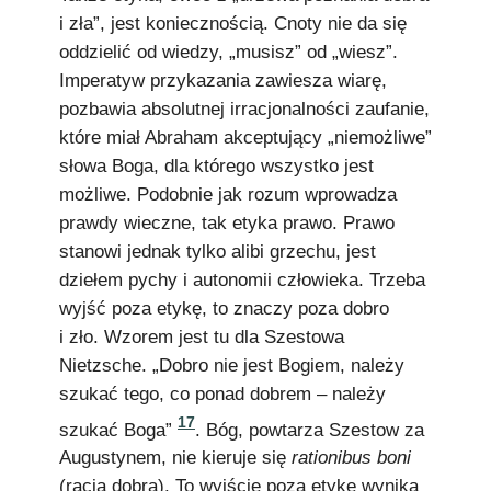
i zła”, jest koniecznością. Cnoty nie da się
oddzielić od wiedzy, „musisz” od „wiesz”.
Imperatyw przykazania zawiesza wiarę,
pozbawia absolutnej irracjonalności zaufanie,
które miał Abraham akceptujący „niemożliwe”
słowa Boga, dla którego wszystko jest
możliwe. Podobnie jak rozum wprowadza
prawdy wieczne, tak etyka prawo. Prawo
stanowi jednak tylko alibi grzechu, jest
dziełem pychy i autonomii człowieka. Trzeba
wyjść poza etykę, to znaczy poza dobro
i zło. Wzorem jest tu dla Szestowa
Nietzsche. „Dobro nie jest Bogiem, należy
szukać tego, co ponad dobrem – należy
17
szukać Boga”
. Bóg, powtarza Szestow za
Augustynem, nie kieruje się
rationibus boni
(racją dobra). To wyjście poza etykę wynika