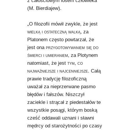
z całościowym losem człowieka”
(M. Bierdiajew).
„O filozofii mówił zwykle, że jest
wielką i ostateczną walką
, za
Platonem często powtarzał, że
jest ona
przygotowywaniem się do
śmierci i umieraniem
, za Plotynem
natomiast, że jest
tym, co
najważniejsze i najcenniejsze
. Całą
prawie tradycję filozoficzną
uważał za nieprzerwane pasmo
błędów i fałszów. Niszczył
zaciekle i strącał z piedestałów te
wszystkie posągi, którym boską
cześć oddawali uznani i sławni
mędrcy od starożytności po czasy