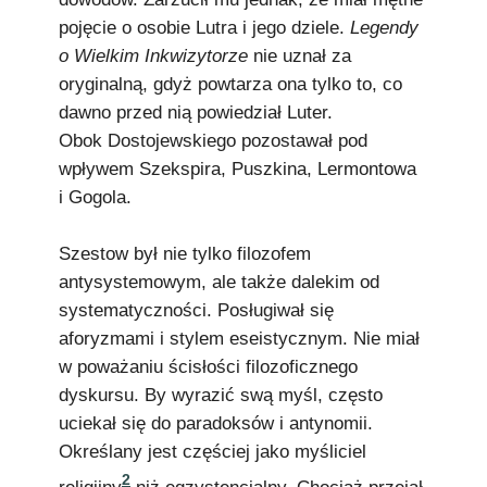
pojęcie o osobie Lutra i jego dziele.
Legendy
o Wielkim Inkwizytorze
nie uznał za
oryginalną, gdyż powtarza ona tylko to, co
dawno przed nią powiedział Luter.
Obok Dostojewskiego pozostawał pod
wpływem Szekspira, Puszkina, Lermontowa
i Gogola.
Szestow był nie tylko filozofem
antysystemowym, ale także dalekim od
systematyczności. Posługiwał się
aforyzmami i stylem eseistycznym. Nie miał
w poważaniu ścisłości filozoficznego
dyskursu. By wyrazić swą myśl, często
uciekał się do paradoksów i antynomii.
Określany jest częściej jako myśliciel
2
religijny
niż egzystencjalny. Chociaż przejął