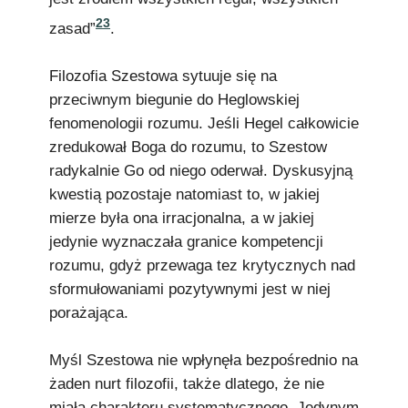
23
zasad”
.
Filozofia Szestowa sytuuje się na
przeciwnym biegunie do Heglowskiej
fenomenologii rozumu. Jeśli Hegel całkowicie
zredukował Boga do rozumu, to Szestow
radykalnie Go od niego oderwał. Dyskusyjną
kwestią pozostaje natomiast to, w jakiej
mierze była ona irracjonalna, a w jakiej
jedynie wyznaczała granice kompetencji
rozumu, gdyż przewaga tez krytycznych nad
sformułowaniami pozytywnymi jest w niej
porażająca.
Myśl Szestowa nie wpłynęła bezpośrednio na
żaden nurt filozofii, także dlatego, że nie
miała charakteru systematycznego. Jedynym