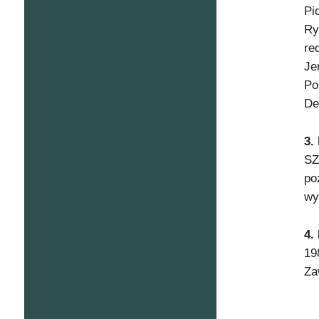
Pi
Ry
re
Je
Po
De
3.
SZ
po
wy
4.
19
Za