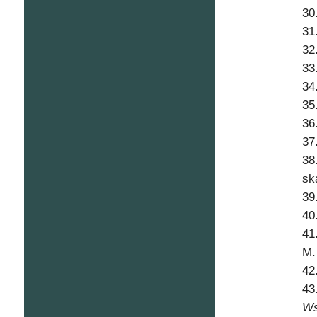
30
31
32
33
34
35
36
37
38
sk
39
40
41
M.
42
43
Ws