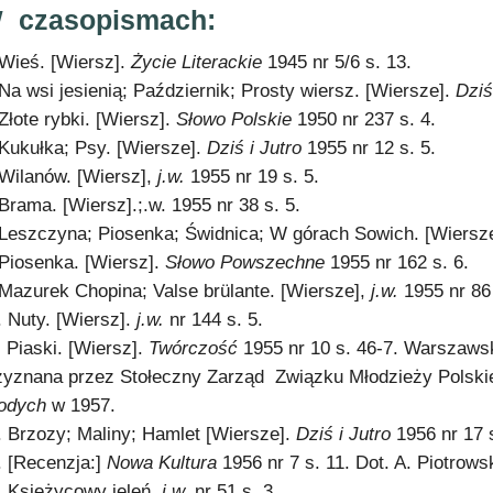
 czasopismach:
 Wieś. [Wiersz].
Życie Literackie
1945 nr 5/6 s. 13.
 Na wsi jesienią; Październik; Prosty wiersz. [Wiersze].
Dziś
 Złote rybki. [Wiersz].
Słowo Polskie
1950 nr 237 s. 4.
 Kukułka; Psy. [Wiersze].
Dziś i Jutro
1955 nr 12 s. 5.
 Wilanów. [Wiersz],
j.w.
1955 nr 19 s. 5.
 Brama. [Wiersz].;.w. 1955 nr 38 s. 5.
 Leszczyna; Piosenka; Świdnica; W górach Sowich. [Wiersz
 Piosenka. [Wiersz].
Słowo Powszechne
1955 nr 162 s. 6.
 Mazurek Chopina; Valse brülante. [Wiersze],
j.w.
1955 nr 86 
. Nuty. [Wiersz].
j.w.
nr 144 s. 5.
. Piaski. [Wiersz].
Twórczość
1955 nr 10 s. 46-7. Warszaws
zyznana przez Stołeczny Zarząd Związku Młodzieży Polski
odych
w 1957.
. Brzozy; Maliny; Hamlet [Wiersze].
Dziś i Jutro
1956 nr 17 s
. [Recenzja:]
Nowa Kultura
1956 nr 7 s. 11. Dot. A. Piotrows
. Księżycowy jeleń
j.w.
nr 51 s. 3.