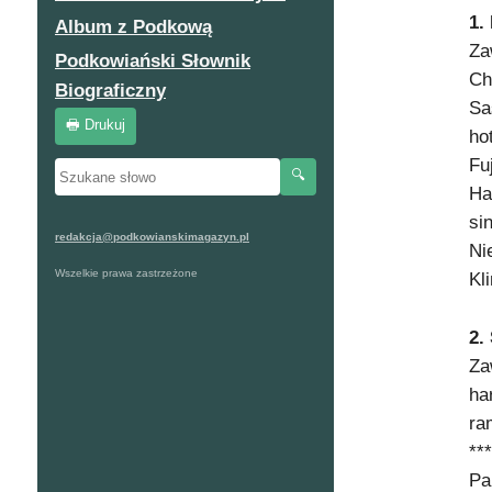
1.
Album z Podkową
Za
Podkowiański Słownik
Ch
Biograficzny
Sa
🖶 Drukuj
ho
Fu
🔍
Ha
si
redakcja@podkowianskimagazyn.pl
Ni
Wszelkie prawa zastrzeżone
Kl
2.
Za
ha
ra
**
Pa