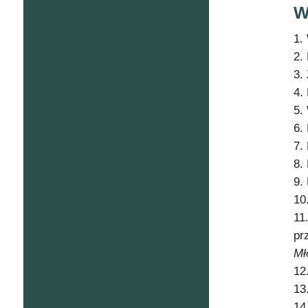
W
1.
2.
3.
4.
5.
6.
7.
8.
9.
10
11
pr
Mł
12
13
14