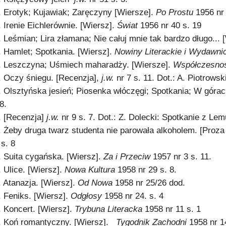
. Erotyk; Kujawiak; Zaręczyny [Wiersze].
Po Prostu
1956 nr 
. Irenie Eichlerównie. [Wiersz].
Świat
1956 nr 40 s. 19
. Leśmian; Lira złamana; Nie całuj mnie tak bardzo długo... 
. Hamlet; Spotkania. [Wiersz].
Nowiny Literackie i Wydawn
. Leszczyna; Uśmiech maharadży. [Wiersze].
Współczesno
. Oczy śniegu. [Recenzja],
j.w.
nr 7 s. 11. Dot.: A. Piotrows
. Olsztyńska jesień; Piosenka włóczęgi; Spotkania; W górac
8.
. [Recenzja]
j.w.
nr 9 s. 7. Dot.: Z. Dolecki: Spotkanie z Lem
. Żeby druga twarz studenta nie parowała alkoholem. [Proza
 s. 8
. Suita cygańska. [Wiersz].
Za i Przeciw
1957 nr 3 s. 11.
. Ulice. [Wiersz].
Nowa Kultura
1958 nr 29 s. 8.
. Atanazja. [Wiersz].
Od Nowa
1958 nr 25/26 dod.
. Feniks. [Wiersz].
Odgłosy
1958 nr 24. s. 4
. Koncert. [Wiersz].
Trybuna Literacka
1958 nr 11 s. 1
. Koń romantyczny. [Wiersz].
Tygodnik Zachodni
1958 nr 1