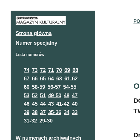
PO
Strona główna
Numer specjalny
Lista numerów:
74
73
72
71
70
69
68
67
66
65
64
63
61-62
O
60
58-59
56-57
54-55
53
52
51
49-50
48
47
D
46
45
44
43
41-42
40
T
39
38
37
35-36
34
33
31-32
29-30
D
W numerach archiwalnych