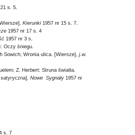
21 s. 5.
[Wiersze].
Kierunki
1957 nr 15 s. 7.
icze
1957 nr 17 s. 4
ść
1957 nr 3 s.
ki: Oczy śniegu.
h Sowich; Wronia ulica. [Wiersze],
j.w.
uelem; Z. Herbert: Struna światła.
 satyryczna].
Nowe Sygnały
1957 nr
4 s. 7