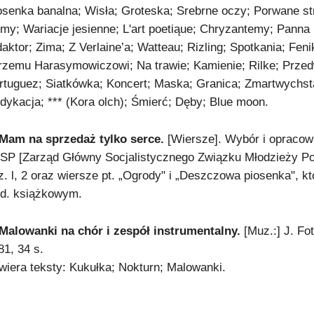
osenka banalna; Wisła; Groteska; Srebrne oczy; Porwane str
my; Wariacje jesienne; L'art poetiąue; Chryzantemy; Panna
daktor; Zima; Z Verlaine’a; Watteau; Rizling; Spotkania; Fe
rzemu Harasymowiczowi; Na trawie; Kamienie; Rilke; Przed
rtuguez; Siatkówka; Koncert; Maska; Granica; Zmartwychsta
dykacja; *** (Kora olch); Śmierć; Dęby; Blue moon.
 Mam na sprzedaż tylko serce.
[Wiersze]. Wybór i opracow
SP [Zarząd Główny Socjalistycznego Związku Młodzieży Pols
z. l, 2 oraz wiersze pt. „Ogrody" i „Deszczowa piosenka", k
d. książkowym.
 Malowanki na chór i zespół instrumentalny.
[Muz.:] J. F
81, 34 s.
wiera teksty: Kukułka; Nokturn; Malowanki.