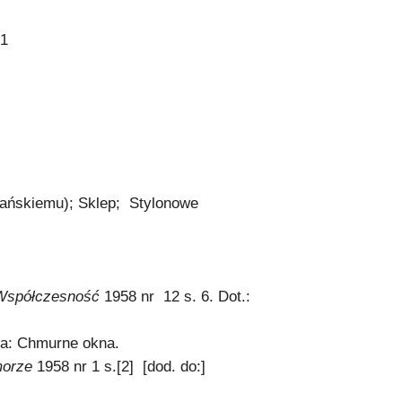
 1
ańskiemu); Sklep; Stylonowe
Współczesność
1958 nr 12 s. 6. Dot.:
ska: Chmurne okna.
morze
1958 nr 1 s.[2] [dod. do:]