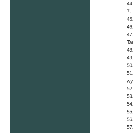
44
7.
45
46
47
Ta
48
49
50
51
wy
52
53
54
55
56
57