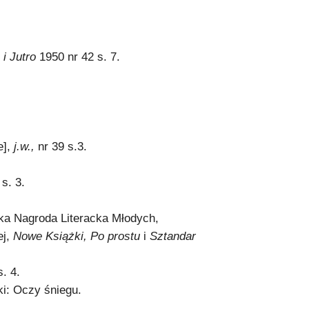
 i Jutro
1950 nr 42 s. 7.
e],
j.w.,
nr 39 s.3.
s. 3.
ka Nagroda Literacka Młodych,
ej,
Nowe Książki, Po prostu
i
Sztandar
. 4.
ki: Oczy śniegu.