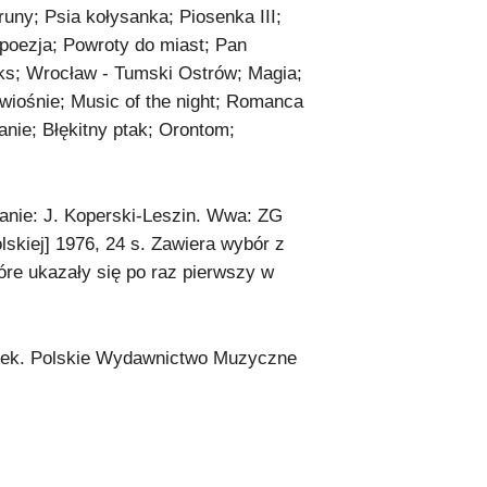
uny; Psia kołysanka; Piosenka III;
 poezja; Powroty do miast; Pan
niks; Wrocław - Tumski Ostrów; Magia;
wiośnie; Music of the night; Romanca
nie; Błękitny ptak; Orontom;
anie: J. Koperski-Leszin. Wwa: ZG
kiej] 1976, 24 s. Zawiera wybór z
tóre ukazały się po raz pierwszy w
otek. Polskie Wydawnictwo Muzyczne