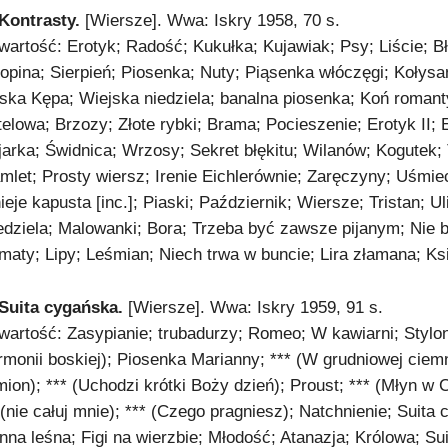
 Kontrasty.
[Wiersze]. Wwa: Iskry 1958, 70 s.
wartość: Erotyk; Radość; Kukułka; Kujawiak; Psy; Liście; B
opina; Sierpień; Piosenka; Nuty; Piąsenka włóczęgi; Koły
ska Kępa; Wiejska niedziela; banalna piosenka; Koń roman
telowa; Brzozy; Złote rybki; Brama; Pocieszenie; Erotyk II; E
jarka; Świdnica; Wrzosy; Sekret błękitu; Wilanów; Kogutek
mlet; Prosty wiersz; Irenie Eichlerównie; Zaręczyny; Uśm
nieje kapusta [inc.]; Piaski; Październik; Wiersze; Tristan; 
edziela; Malowanki; Bora; Trzeba być zawsze pijanym; Nie bę
imaty; Lipy; Leśmian; Niech trwa w buncie; Lira złamana; Ks
 Suita cygańska.
[Wiersze]. Wwa: Iskry 1959, 91 s.
wartość: Zasypianie; trubadurzy; Romeo; W kawiarni; Stylon
rmonii boskiej); Piosenka Marianny; *** (W grudniowej ciemn
mion); *** (Uchodzi krótki Boży dzień); Proust; *** (Młyn w 
*(nie całuj mnie); *** (Czego pragniesz); Natchnienie; Suita 
nna leśna; Figi na wierzbie; Młodość; Atanazja; Królowa; 