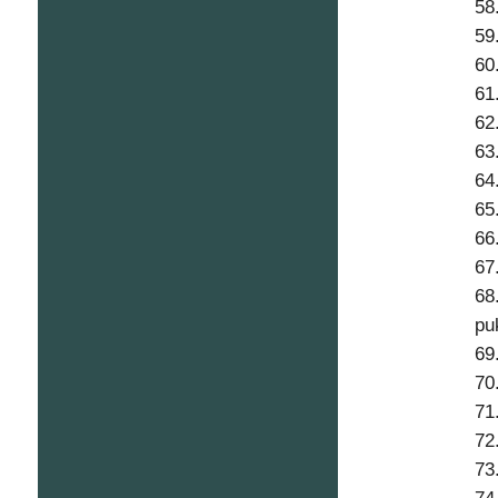
58
59
60
61
62
63
64
65
66
67
68
pu
69
70
71
72
73