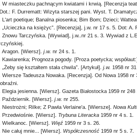
. W miasteczku pachnącym kwiatami i krwią. [Recenzja teat
 Dot.: F. Durrematt: Wizyta starszej pani. Wyst. T. Dramaty
. L'art poetique; Banalna piosenka; Bim Bom; Dzieci; Watteau
. „Ucieczka na księżyc”. [Recenzja], j.w. nr 17 s. 5. Dot: A
. Znowu Tarczyńska. [Wywiad], j.w..nr 21 s. 3. Wywiad z L.E
rczyńskiej.
. Aragon. [Wiersz].
j.w.
nr 24 s. 1.
. Kawiarenka; Prognoza pogody. [Proza poetycka; współaut:] 
. „Żeby się kształtem stała chwila”. [Artykuł].
j.w.
1958 nr 31 
. Wiersze Tadeusza Nowaka. [Recenzja]. Od Nowa 1958 nr 34
obraźni.
. Elegia jesienna. [Wiersz]. Gazeta Białostocka 1959 nr 248 
. Październik. [Wiersz].
j.w.
nr 255.
. Niestrożni; Rilke; Z Pawła Verlaine'a. [Wiersze].
Nowa Kul
. Przedwiośnie. [Wiersz].
Trybuna Literacka
1959 nr 4 s. 1.
. Wielkanoc. [Wiersz].
Więź
1959 nr 3 s. 26.
. Nie całuj mnie... [Wiersz].
Współczesność
1959 nr 5 s. 7.