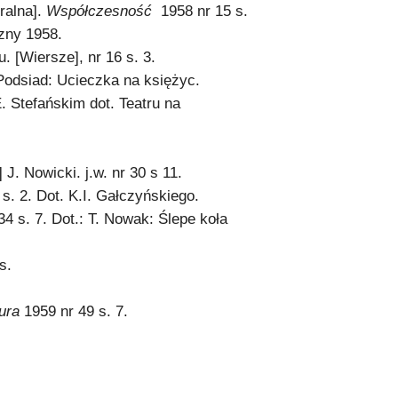
ralna].
Współczesność
1958 nr 15 s.
czny 1958.
. [Wiersze], nr 16 s. 3.
. Podsiad: Ucieczka na księżyc.
. Stefańskim dot. Teatru na
J. Nowicki. j.w. nr 30 s 11.
s. 2. Dot. K.I. Gałczyńskiego.
 s. 7. Dot.: T. Nowak: Ślepe koła
s.
tura
1959 nr 49 s. 7.