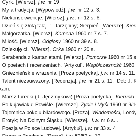
. Cyrk. [Wiersz].
j.w.
nr 19
. My a tradycja. [Wypowiedź].
j.w.
nr 12 s. 3.
. Niekonsekwencje. [Wiersz].
j.w.
. nr 12 s. 6.
. Dzień się złotą falą...; Jarzębiny; Sierpień. [Wiersze].
Kie
. Małgorzatka. [Wiersz].
Kamena
1960 nr 7 s. 7.
. Miłość. [Wiersz].
Odgłosy
1960 nr 39 s. 8.
. Dziękuję ci. [Wiersz].
Orka
1960 nr 20 s.
. Sarabanda z kastanietami. [Wiersz].
Pomorze
1960 nr 15 s
. O poetach i recenzentach. [Artykuł].
Współczesność
1960 
. Gnieźnieńskie wrażenia. [Proza poetycka].
j.w.
nr 14 s. 11.
. Talent niezauważony. [Recenzja].
j.w.
nr 21 s. 11. Dot: J.
kam.
. Marsz turecki (J. Jęczmykowi) [Proza poetycka].
Kierunki
. Po kujawiaku; Powiśle. [Wiersze].
Życie i Myśl
1960 nr 9/1
. Tajemnica pokoju bilardowego. [Proza].
Wiadomości,
Londy
. Erotyk; Na Dolnym Śląsku. [Wiersze].
j.w.
nr 6 s.l.
. Poezja w Polsce Ludowej. [Artykuł].
j.w.
nr 33 s. 4