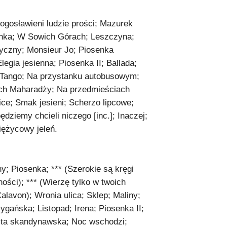
łogosławieni ludzie prości; Mazurek
sanka; W Sowich Górach; Leszczyna;
tyczny; Monsieur Jo; Piosenka
legia jesienna; Piosenka II; Ballada;
; Tango; Na przystanku autobusowym;
iech Maharadży; Na przedmieściach
Ulice; Smak jesieni; Scherzo lipcowe;
dziemy chcieli niczego [inc.]; Inaczej;
iężycowy jeleń.
y; Piosenka; *** (Szerokie są kręgi
ości); *** (Wierzę tylko w twoich
Calavon); Wronia ulica; Sklep; Maliny;
cygańska; Listopad; Irena; Piosenka II;
Suita skandynawska; Noc wschodzi;