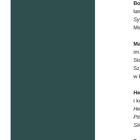
Bo
ła
Sy
Mi
Ma
im
St
Sz
w 
He
i 
He
Pi
Si