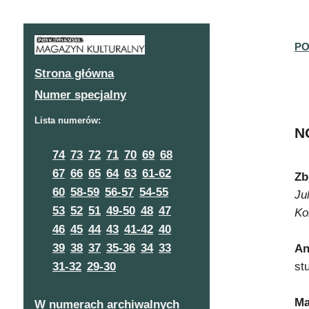
PO
Strona główna
Numer specjalny
Lista numerów:
N
74
73
72
71
70
69
68
67
66
65
64
63
61-62
Zb
60
58-59
56-57
54-55
Ju
53
52
51
49-50
48
47
Ko
46
45
44
43
41-42
40
39
38
37
35-36
34
33
An
st
31-32
29-30
Ma
W numerach archiwalnych