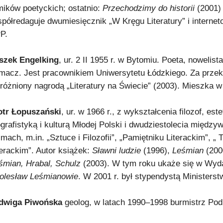
mików poetyckich; ostatnio:
Przechodzimy do historii
(2001)
półredaguje dwumiesięcznik „W Kręgu Literatury” i internet
P.
szek Engelking
, ur. 2 II 1955 r. w Bytomiu. Poeta, nowelista
umacz. Jest pracownikiem Uniwersytetu Łódzkiego. Za prze
różniony nagrodą „Literatury na Świecie” (2003). Mieszka w
otr Łopuszański
, ur. w 1966 r., z wykształcenia filozof, es
ografistyką i kulturą Młodej Polski i dwudziestolecia między
smach, m.in. „Sztuce i Filozofii”, „Pamiętniku Literackim”, „
terackim”. Autor książek:
Sławni ludzie
(1996),
Leśmian
(200
śmian, Hrabal, Schulz
(2003). W tym roku ukaże się w Wyd
Bolesław Leśmianowie
. W 2001 r. był stypendystą Ministers
dwiga Piwońska
geolog, w latach 1990–1998 burmistrz Po