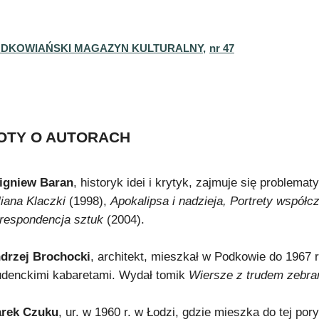
DKOWIAŃSKI MAGAZYN KULTURALNY,
nr 47
OTY O AUTORACH
igniew Baran
, historyk idei i krytyk, zajmuje się problemat
liana Klaczki
(1998),
Apokalipsa i nadzieja,
Portrety współc
respondencja sztuk
(2004).
drzej Brochocki
, architekt, mieszkał w Podkowie do 1967 
udenckimi kabaretami. Wydał tomik
Wiersze z trudem zebra
rek Czuku
, ur. w 1960 r. w Łodzi, gdzie mieszka do tej por