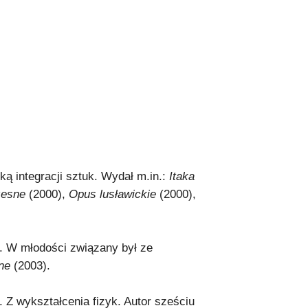
yką integracji sztuk. Wydał m.in.:
Itaka
zesne
(2000),
Opus lusławickie
(2000),
r. W młodości związany był ze
ne
(2003).
y. Z wykształcenia fizyk. Autor sześciu