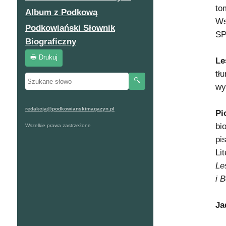
to
Album z Podkową
Ws
Podkowiański Słownik
SP
Biograficzny
🖶 Drukuj
Le
tł
🔍
wy
redakcja@podkowianskimagazyn.pl
Pi
bi
Wszelkie prawa zastrzeżone
pi
Li
Le
i 
Ja