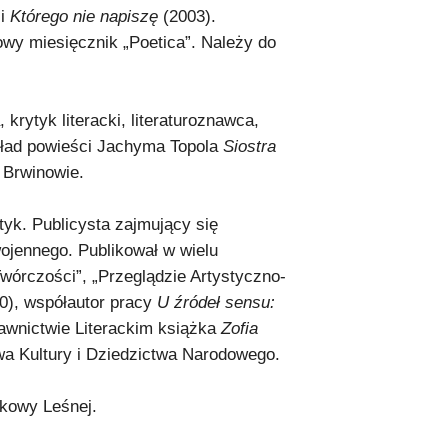
 i
Którego nie napiszę
(2003).
owy miesięcznik „Poetica”. Należy do
, krytyk literacki, literaturoznawca,
kład powieści Jachyma Topola
Siostra
 Brwinowie.
tetyk. Publicysta zajmujący się
wojennego. Publikował w wielu
 Twórczości”, „Przeglądzie Artystyczno-
0), współautor pracy
U źródeł sensu:
awnictwie Literackim książka
Zofia
twa Kultury i Dziedzictwa Narodowego.
dkowy Leśnej.