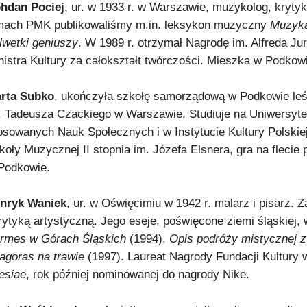
hdan Pociej
, ur. w 1933 r. w Warszawie, muzykolog, krytyk,
mach PMK publikowaliśmy m.in. leksykon muzyczny
Muzyka
lwetki geniuszy
. W 1989 r. otrzymał Nagrodę im. Alfreda J
nistra Kultury za całokształt twórczości. Mieszka w Podkow
rta Subko
, ukończyła szkołę samorządową w Podkowie leś
. Tadeusza Czackiego w Warszawie. Studiuje na Uniwersyte
osowanych Nauk Społecznych i w Instytucie Kultury Polskie
koły Muzycznej II stopnia im. Józefa Elsnera, gra na flecie
Podkowie.
nryk Waniek
, ur. w Oświęcimiu w 1942 r. malarz i pisarz. 
krytyką artystyczną. Jego eseje, poświęcone ziemi śląskiej,
rmes w Górach Śląskich
(1994),
Opis podróży mistycznej 
tagoras na trawie
(1997). Laureat Nagrody Fundacji Kultury 
lesiae
, rok później nominowanej do nagrody Nike.