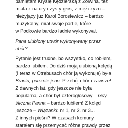
pamiętam Krysię Kędzierską z Żółwina, też
miała z natury czysty głos; z mężczyzn –
nieżyjący już Karol Borosiewicz – bardzo
muzykalny, miał swoje partie, które
w Podkowie bardzo ładnie wykonywał.
Pana ulubiony utwór wykonywany przez
chór?
Pytanie jest trudne, bo wszystko, co robiłem,
bardzo lubiłem. Do dziś moją ulubioną kolędą
(i teraz w Otrębusach chór ją wykonuje) była
Bracia, patrzcie jeno.
Przebój chóru zawsze!
Z dawnych lat, gdy jeszcze nie była
popularna, a chór był czterogłosowy –
Gdy
śliczna Panna
– bardzo lubiłem! Z kolęd
jeszcze –
Wiązanki
: nr 1, nr 2, nr 3...
Z innych pieśni? W czasach komuny
starałem się przemycać różne prawdy przez