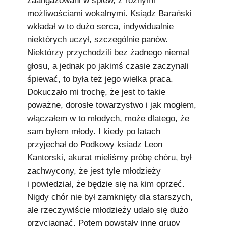
zaangażowani w śpiew, z różnymi
możliwościami wokalnymi. Ksiądz Barański
wkładał w to dużo serca, indywidualnie
niektórych uczył, szczególnie panów.
Niektórzy przychodzili bez żadnego niemal
głosu, a jednak po jakimś czasie zaczynali
śpiewać, to była też jego wielka praca.
Dokuczało mi trochę, że jest to takie
poważne, dorosłe towarzystwo i jak mogłem,
włączałem w to młodych, może dlatego, że
sam byłem młody. I kiedy po latach
przyjechał do Podkowy ksiadz Leon
Kantorski, akurat mieliśmy próbę chóru, był
zachwycony, że jest tyle młodzieży
i powiedział, że będzie się na kim oprzeć.
Nigdy chór nie był zamknięty dla starszych,
ale rzeczywiście młodzieży udało się dużo
przyciągnąć. Potem powstały inne grupy