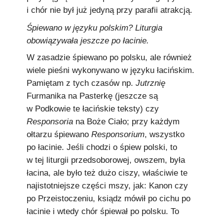
i chór nie był już jedyną przy parafii atrakcją.
Śpiewano w języku polskim? Liturgia
obowiązywała jeszcze po łacinie.
W zasadzie śpiewano po polsku, ale również
wiele pieśni wykonywano w języku łacińskim.
Pamiętam z tych czasów np.
Jutrznię
Furmanika na Pasterkę (jeszcze są
w Podkowie te łacińskie teksty) czy
Responsoria
na Boże Ciało; przy każdym
ołtarzu śpiewano
Responsorium
, wszystko
po łacinie. Jeśli chodzi o śpiew polski, to
w tej liturgii przedsoborowej, owszem, była
łacina, ale było też dużo ciszy, właściwie te
najistotniejsze części mszy, jak: Kanon czy
po Przeistoczeniu, ksiądz mówił po cichu po
łacinie i wtedy chór śpiewał po polsku. To