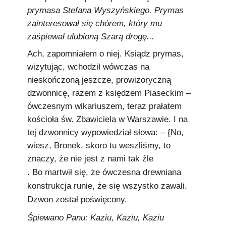
prymasa Stefana Wyszyńskiego. Prymas
zainteresował się chórem, który mu
zaśpiewał ulubioną
Szarą drogę
...
Ach, zapomniałem o niej. Ksiądz prymas,
wizytując, wchodził wówczas na
nieskończoną jeszcze, prowizoryczną
dzwonnicę, razem z księdzem Piaseckim –
ówczesnym wikariuszem, teraz prałatem
kościoła św. Zbawiciela w Warszawie. I na
tej dzwonnicy wypowiedział słowa: – {No,
wiesz, Bronek, skoro tu weszliśmy, to
znaczy, że nie jest z nami tak źle
. Bo martwił się, że ówczesna drewniana
konstrukcja runie, że się wszystko zawali.
Dzwon został poświęcony.
Śpiewano Panu: Kaziu, Kaziu, Kaziu