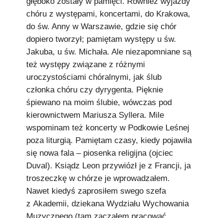
głęboko zostały w pamięci. Również wyjazdy
chóru z występami, koncertami, do Krakowa,
do św. Anny w Warszawie, gdzie się chór
dopiero tworzył; pamiętam występy u św.
Jakuba, u św. Michała. Ale niezapomniane są
też występy związane z różnymi
uroczystościami chóralnymi, jak ślub
członka chóru czy dyrygenta. Pięknie
śpiewano na moim ślubie, wówczas pod
kierownictwem Mariusza Syllera. Mile
wspominam też koncerty w Podkowie Leśnej
poza liturgią. Pamiętam czasy, kiedy pojawiła
się nowa fala – piosenka religijna (ojciec
Duval). Ksiądz Leon przywiózł je z Francji, ja
troszeczkę w chórze je wprowadzałem.
Nawet kiedyś zaprosiłem swego szefa
z Akademii, dziekana Wydziału Wychowania
Muzycznego (tam zacząłem pracować,