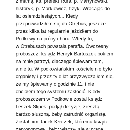
z mamą, ks. prefekt Rura, p. Martynowski,
historyk, p. Markiewicz, fizyk. Wracając do
lat osiemdziesiątych... Kiedy
przeprowadziłem się do Otrębus, jeszcze
przez kilka lat regularnie jeździłem do
Podkowy na próby chóru. Wtedy tu,
w Otrębusach powstała parafia. Ówczesny
proboszcz, ksiądz Henryk Bartuszek bokiem
na mnie patrzył, dlaczego śpiewam tam,
a nie tu. W podkowiańskim kościele nie było
organisty i przez tyle lat przyzwyczaiłem się,
że my śpiewamy o godzinie 11, i nie
chciałem tego systemu zakłócić. Kiedy
proboszczem w Podkowie został ksiądz
Leszek Slipek, podjął decyzję, zresztą
bardzo słuszną, żeby zatrudnić organistę.
Został nim Jacek Kłeczek, któremu ksiądz
zaproponował, żeby włączył się w prace