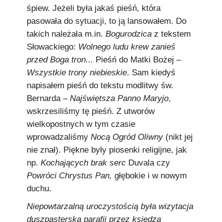
śpiew. Jeżeli była jakaś pieśń, która
pasowała do sytuacji, to ją lansowałem. Do
takich należała m.in.
Bogurodzica
z tekstem
Słowackiego
: Wolnego ludu krew zanieś
przed Boga tron...
Pieśń do Matki Bożej –
Wszystkie trony niebieskie
. Sam kiedyś
napisałem pieśń do tekstu modlitwy św.
Bernarda –
Najświętsza Panno Maryjo
,
wskrzesiliśmy tę pieśń. Z utworów
wielkopostnych w tym czasie
wprowadzaliśmy
Nocą Ogród Oliwny
(nikt jej
nie znał). Piękne były piosenki religijne, jak
np.
Kochających brak serc
Duvala czy
Powróci Chrystus Pan,
głębokie i w nowym
duchu.
Niepowtarzalną uroczystością była wizytacja
duszpasterska parafii przez księdza