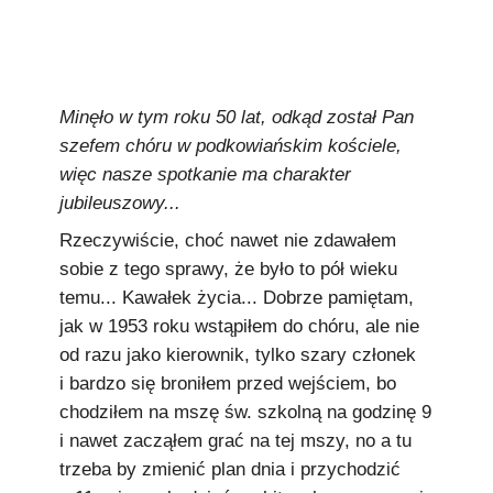
Podkowiański Słownik Biograficzny
🖶 Drukuj
🔍
Minęło w tym roku 50 lat, odkąd został Pan
szefem chóru w podkowiańskim kościele,
redakcja@podkowianskimagazyn.pl
więc nasze spotkanie ma charakter
Wszelkie prawa zastrzeżone
jubileuszowy...
Rzeczywiście, choć nawet nie zdawałem
sobie z tego sprawy, że było to pół wieku
temu... Kawałek życia... Dobrze pamiętam,
jak w 1953 roku wstąpiłem do chóru, ale nie
od razu jako kierownik, tylko szary członek
i bardzo się broniłem przed wejściem, bo
chodziłem na mszę św. szkolną na godzinę 9
i nawet zacząłem grać na tej mszy, no a tu
trzeba by zmienić plan dnia i przychodzić