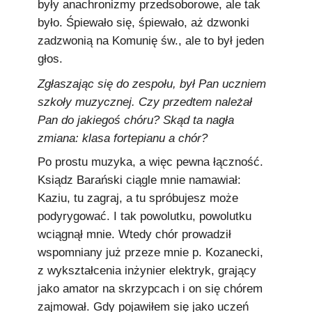
były anachronizmy przedsoborowe, ale tak
było. Śpiewało się, śpiewało, aż dzwonki
zadzwonią na Komunię św., ale to był jeden
głos.
Zgłaszając się do zespołu, był Pan uczniem
szkoły muzycznej. Czy przedtem należał
Pan do jakiegoś chóru? Skąd ta nagła
zmiana: klasa fortepianu a chór?
Po prostu muzyka, a więc pewna łączność.
Ksiądz Barański ciągle mnie namawiał:
Kaziu, tu zagraj, a tu spróbujesz może
podyrygować. I tak powolutku, powolutku
wciągnął mnie. Wtedy chór prowadził
wspomniany już przeze mnie p. Kozanecki,
z wykształcenia inżynier elektryk, grający
jako amator na skrzypcach i on się chórem
zajmował. Gdy pojawiłem się jako uczeń