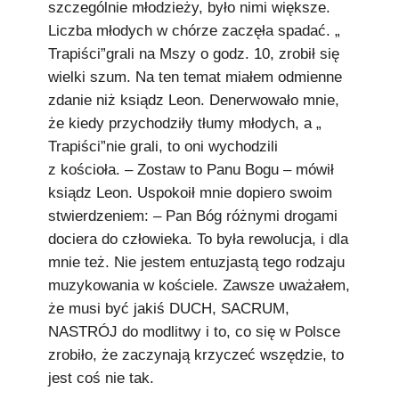
szczególnie młodzieży, było nimi większe.
Liczba młodych w chórze zaczęła spadać. „
Trapiści”grali na Mszy o godz. 10, zrobił się
wielki szum. Na ten temat miałem odmienne
zdanie niż ksiądz Leon. Denerwowało mnie,
że kiedy przychodziły tłumy młodych, a „
Trapiści”nie grali, to oni wychodzili
z kościoła. – Zostaw to Panu Bogu – mówił
ksiądz Leon. Uspokoił mnie dopiero swoim
stwierdzeniem: – Pan Bóg różnymi drogami
dociera do człowieka. To była rewolucja, i dla
mnie też. Nie jestem entuzjastą tego rodzaju
muzykowania w kościele. Zawsze uważałem,
że musi być jakiś DUCH, SACRUM,
NASTRÓJ do modlitwy i to, co się w Polsce
zrobiło, że zaczynają krzyczeć wszędzie, to
jest coś nie tak.