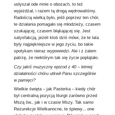
usłyszał ode mnie o obozach, to też
wyjeżdżał, i razem tą drogą wędrowaliśmy.
Radością wielką było, jeśli poprzez ten chór,
te działania pomagało się młodzieży, czasem
szukającej, czasem błąkającej się. Jest
satysfakcją, jeżeli ktoś dziś mówi, że te lata
były najpiękniejsze w jego życiu, bo takie
spotykam nieraz wypowiedzi. Ale i z żalem
patrzę, że niektórym tak się życie poplątało.
Czy jakiś muzyczny epizod z 40 – letniej
działalności chóru utkwił Panu szczególnie
w pamięci?
Wielkie święta – jak Pasterka – kiedy chór
był centralną pozycją liturgii zarówno przed
Mszą św., jak i w czasie Mszy. Tak samo
Rezurekcje Wielkanocne, te śpiewy... one