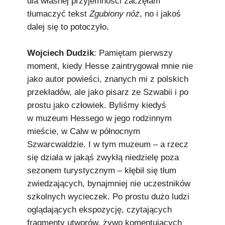
dla własnej przyjemności zaczęłam
tłumaczyć tekst
Zgubiony nóż
, no i jakoś
dalej się to potoczyło.
Wojciech Dudzik
: Pamiętam pierwszy
moment, kiedy Hesse zaintrygował mnie nie
jako autor powieści, znanych mi z polskich
przekładów, ale jako pisarz ze Szwabii i po
prostu jako człowiek. Byliśmy kiedyś
w muzeum Hessego w jego rodzinnym
mieście, w Calw w północnym
Szwarcwaldzie. I w tym muzeum – a rzecz
się działa w jakąś zwykłą niedzielę poza
sezonem turystycznym – kłębił się tłum
zwiedzających, bynajmniej nie uczestników
szkolnych wycieczek. Po prostu dużo ludzi
oglądających ekspozycję, czytających
fragmenty utworów, żywo komentujących