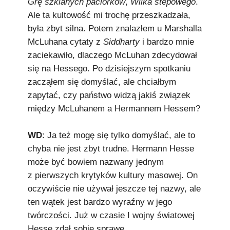
Grę szklanych paciorków
,
Wilka stepowego
.
Ale ta kultowość mi trochę przeszkadzała,
była zbyt silna. Potem znalazłem u Marshalla
McLuhana cytaty z
Siddharty
i bardzo mnie
zaciekawiło, dlaczego McLuhan zdecydował
się na Hessego. Po dzisiejszym spotkaniu
zacząłem się domyślać, ale chciałbym
zapytać, czy państwo widzą jakiś związek
między McLuhanem a Hermannem Hessem?
WD
: Ja też mogę się tylko domyślać, ale to
chyba nie jest zbyt trudne. Hermann Hesse
może być bowiem nazwany jednym
z pierwszych krytyków kultury masowej. On
oczywiście nie używał jeszcze tej nazwy, ale
ten wątek jest bardzo wyraźny w jego
twórczości. Już w czasie I wojny światowej
Hesse zdał sobie sprawę