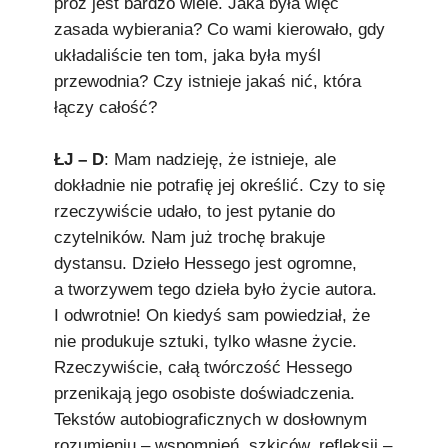
próz jest bardzo wiele. Jaka była więc
zasada wybierania? Co wami kierowało, gdy
układaliście ten tom, jaka była myśl
przewodnia? Czy istnieje jakaś nić, która
łączy całość?
ŁJ – D
: Mam nadzieję, że istnieje, ale
dokładnie nie potrafię jej określić. Czy to się
rzeczywiście udało, to jest pytanie do
czytelników. Nam już trochę brakuje
dystansu. Dzieło Hessego jest ogromne,
a tworzywem tego dzieła było życie autora.
I odwrotnie! On kiedyś sam powiedział, że
nie produkuje sztuki, tylko własne życie.
Rzeczywiście, całą twórczość Hessego
przenikają jego osobiste doświadczenia.
Tekstów autobiograficznych w dosłownym
rozumieniu – wspomnień, szkiców, refleksji –