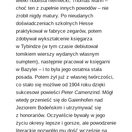
wielki noblista niemiecki, Thomas Mann –
choć ten z zupełnie innych powodów – nie
zrobił nigdy matury. Po nieudanych
doświadczeniach szkolnych Hesse
praktykował w fabryce zegarów, potem
zdobywał wykształcenie księgarza
w Tybindze (w tym czasie debiutował
tomikiem wierszy wydanych własnym
sumptem), następnie pracował w księgarni
w Bazylei – i to była jego ostatnia stała
posada. Potem żył już z własnej twórczości,
co stało się możliwe od 1904 roku dzięki
sukcesowi powieści
Peter Camenzind
. Mógł
wtedy przenieść się do Gaienhofen nad
Jeziorem Bodeńskim i utrzymywać się
z honorariów. Oczywiście bywały w jego
życiu okresy lepsze i gorsze, ale powodzenie
literackie pozwoliło mu dość wcześnie na