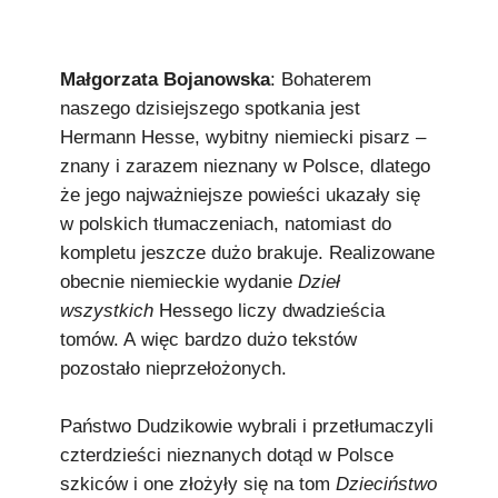
Podkowiański Słownik Biograficzny
🖶 Drukuj
Małgorzata Bojanowska
: Bohaterem
🔍
naszego dzisiejszego spotkania jest
Hermann Hesse, wybitny niemiecki pisarz –
znany i zarazem nieznany w Polsce, dlatego
redakcja@podkowianskimagazyn.pl
że jego najważniejsze powieści ukazały się
Wszelkie prawa zastrzeżone
w polskich tłumaczeniach, natomiast do
kompletu jeszcze dużo brakuje. Realizowane
obecnie niemieckie wydanie
Dzieł
wszystkich
Hessego liczy dwadzieścia
tomów. A więc bardzo dużo tekstów
pozostało nieprzełożonych.
Państwo Dudzikowie wybrali i przetłumaczyli
czterdzieści nieznanych dotąd w Polsce
szkiców i one złożyły się na tom
Dzieciństwo