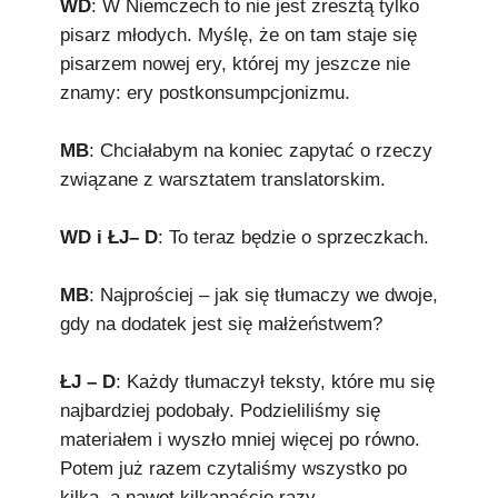
WD
: W Niemczech to nie jest zresztą tylko
pisarz młodych. Myślę, że on tam staje się
pisarzem nowej ery, której my jeszcze nie
znamy: ery postkonsumpcjonizmu.
MB
: Chciałabym na koniec zapytać o rzeczy
związane z warsztatem translatorskim.
WD i ŁJ– D
: To teraz będzie o sprzeczkach.
MB
: Najprościej – jak się tłumaczy we dwoje,
gdy na dodatek jest się małżeństwem?
ŁJ – D
: Każdy tłumaczył teksty, które mu się
najbardziej podobały. Podzieliliśmy się
materiałem i wyszło mniej więcej po równo.
Potem już razem czytaliśmy wszystko po
kilka, a nawet kilkanaście razy,