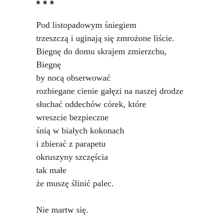
* * *
Podkowiański Słownik Biograficzny
🖶 Drukuj
Pod listopadowym śniegiem
trzeszczą i uginają się zmrożone liście.
🔍
Biegnę do domu skrajem zmierzchu,
Biegnę
redakcja@podkowianskimagazyn.pl
by nocą obserwować
Wszelkie prawa zastrzeżone
rozbiegane cienie gałęzi na naszej drodze
słuchać oddechów córek, które
wreszcie bezpieczne
śnią w białych kokonach
i zbierać z parapetu
okruszyny szczęścia
tak małe
że muszę ślinić palec.
Nie martw się.