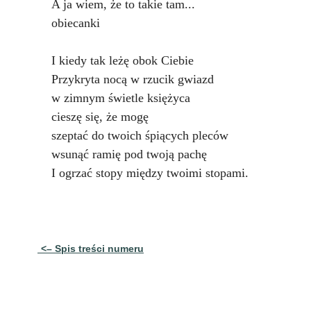
A ja wiem, że to takie tam...
obiecanki
I kiedy tak leżę obok Ciebie
Przykryta nocą w rzucik gwiazd
w zimnym świetle księżyca
cieszę się, że mogę
szeptać do twoich śpiących pleców
wsunąć ramię pod twoją pachę
I ogrzać stopy między twoimi stopami.
<– Spis treści numeru