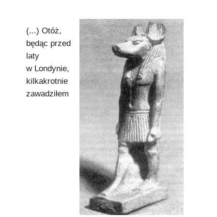
Podkowiański Słownik Biograficzny
🖶 Drukuj
(...) Otóż,
będąc przed
🔍
laty
w Londynie,
redakcja@podkowianskimagazyn.pl
kilkakrotnie
Wszelkie prawa zastrzeżone
zawadziłem