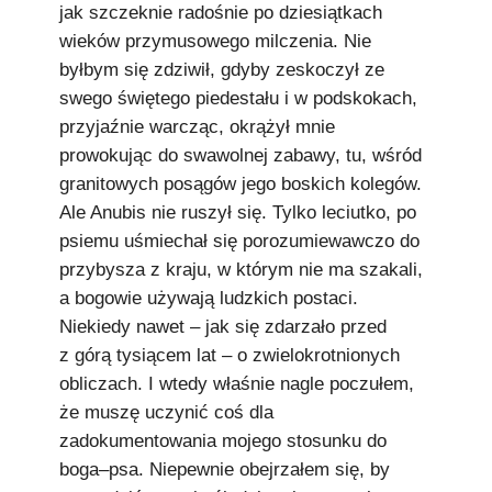
jak szczeknie radośnie po dziesiątkach
wieków przymusowego milczenia. Nie
byłbym się zdziwił, gdyby zeskoczył ze
swego świętego piedestału i w podskokach,
przyjaźnie warcząc, okrążył mnie
prowokując do swawolnej zabawy, tu, wśród
granitowych posągów jego boskich kolegów.
Ale Anubis nie ruszył się. Tylko leciutko, po
psiemu uśmiechał się porozumiewawczo do
przybysza z kraju, w którym nie ma szakali,
a bogowie używają ludzkich postaci.
Niekiedy nawet – jak się zdarzało przed
z górą tysiącem lat – o zwielokrotnionych
obliczach. I wtedy właśnie nagle poczułem,
że muszę uczynić coś dla
zadokumentowania mojego stosunku do
boga–psa. Niepewnie obejrzałem się, by