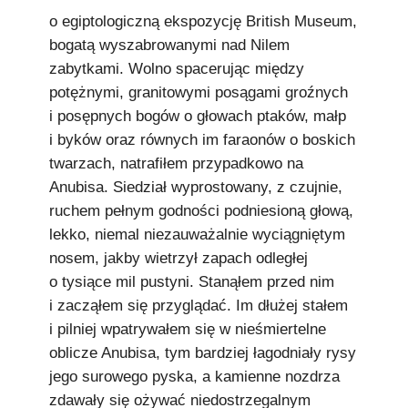
o egiptologiczną ekspozycję British Museum,
bogatą wyszabrowanymi nad Nilem
zabytkami. Wolno spacerując między
potężnymi, granitowymi posągami groźnych
i posępnych bogów o głowach ptaków, małp
i byków oraz równych im faraonów o boskich
twarzach, natrafiłem przypadkowo na
Anubisa. Siedział wyprostowany, z czujnie,
ruchem pełnym godności podniesioną głową,
lekko, niemal niezauważalnie wyciągniętym
nosem, jakby wietrzył zapach odległej
o tysiące mil pustyni. Stanąłem przed nim
i zacząłem się przyglądać. Im dłużej stałem
i pilniej wpatrywałem się w nieśmiertelne
oblicze Anubisa, tym bardziej łagodniały rysy
jego surowego pyska, a kamienne nozdrza
zdawały się ożywać niedostrzegalnym