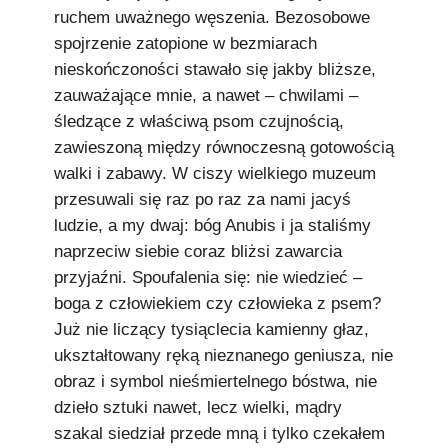
ruchem uważnego węszenia. Bezosobowe
spojrzenie zatopione w bezmiarach
nieskończoności stawało się jakby bliższe,
zauważające mnie, a nawet – chwilami –
śledzące z właściwą psom czujnością,
zawieszoną między równoczesną gotowością
walki i zabawy. W ciszy wielkiego muzeum
przesuwali się raz po raz za nami jacyś
ludzie, a my dwaj: bóg Anubis i ja staliśmy
naprzeciw siebie coraz bliżsi zawarcia
przyjaźni. Spoufalenia się: nie wiedzieć –
boga z człowiekiem czy człowieka z psem?
Już nie liczący tysiąclecia kamienny głaz,
ukształtowany ręką nieznanego geniusza, nie
obraz i symbol nieśmiertelnego bóstwa, nie
dzieło sztuki nawet, lecz wielki, mądry
szakal siedział przede mną i tylko czekałem