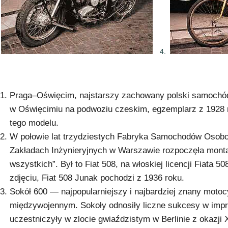
4.
Praga–Oświęcim, najstarszy zachowany polski samochó
w Oświęcimiu na podwoziu czeskim, egzemplarz z 1928 
tego modelu.
W połowie lat trzydziestych Fabryka Samochodów Osobo
Zakładach Inżynieryjnych w Warszawie rozpoczęła monta
wszystkich”. Był to Fiat 508, na włoskiej licencji Fiata 
zdjęciu, Fiat 508 Junak pochodzi z 1936 roku.
Sokół 600 — najpopularniejszy i najbardziej znany motocy
międzywojennym. Sokoły odnosiły liczne sukcesy w impr
uczestniczyły w zlocie gwiaździstym w Berlinie z okazji 