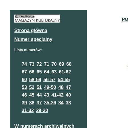
PO
Strona główna
Numer specjalny
Lista numerów:
74
73
72
71
70
69
68
67
66
65
64
63
61-62
60
58-59
56-57
54-55
53
52
51
49-50
48
47
46
45
44
43
41-42
40
39
38
37
35-36
34
33
31-32
29-30
W numerach archiwalnych