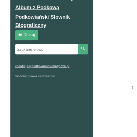
Album z Podkową
Podkowiański Słownik
Biograficzny
🖶 Drukuj
🔍
redakcja@podkowianskimagazyn.pl
Wszelkie prawa zastrzeżone
1.