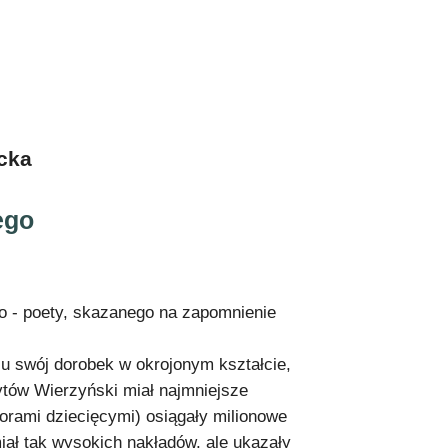
cka
ego
go - poety, skazanego na zapomnienie
ju swój dorobek w okrojonym kształcie,
ytów Wierzyński miał najmniejsze
orami dziecięcymi) osiągały milionowe
 miał tak wysokich nakładów, ale ukazały