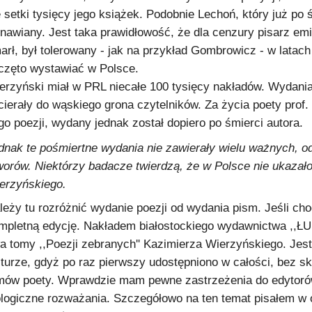
ę setki tysięcy jego książek. Podobnie Lechoń, który już po 
nawiany. Jest taka prawidłowość, że dla cenzury pisarz emi
arł, był tolerowany - jak na przykład Gombrowicz - w latach
częto wystawiać w Polsce.
erzyński miał w PRL niecałe 100 tysięcy nakładów. Wydania 
cierały do wąskiego grona czytelników. Za życia poety prof
go poezji, wydany jednak został dopiero po śmierci autora.
dnak te pośmiertne wydania nie zawierały wielu ważnych, o
worów. Niektórzy badacze twierdzą, że w Polsce nie ukazało
erzyńskiego.
leży tu rozróżnić wydanie poezji od wydania pism. Jeśli ch
mpletną edycję. Nakładem białostockiego wydawnictwa ,,ŁUK
a tomy ,,Poezji zebranych'' Kazimierza Wierzyńskiego. Jes
lturze, gdyż po raz pierwszy udostępniono w całości, bez s
mów poety. Wprawdzie mam pewne zastrzeżenia do edytorów, 
lologiczne rozważania. Szczegółowo na ten temat pisałem 