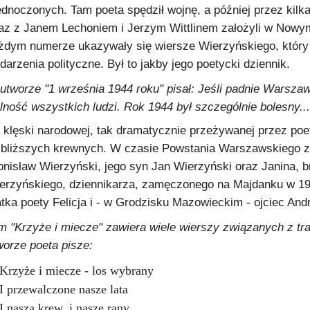
ednoczonych. Tam poeta spędził wojnę, a później przez kilk
az z Janem Lechoniem i Jerzym Wittlinem założyli w Nowym
żdym numerze ukazywały się wiersze Wierzyńskiego, który 
darzenia polityczne. Był to jakby jego poetycki dziennik.
utworze "1 września 1944 roku" pisał:
Jeśli padnie Warszawa
lność wszystkich ludzi.
Rok 1944 był szczególnie bolesny...
 klęski narodowej, tak dramatycznie przeżywanej przez poe
jbliższych krewnych. W czasie Powstania Warszawskiego zgi
onisław Wierzyński, jego syn Jan Wierzyński oraz Janina, b
erzyńskiego, dziennikarza, zamęczonego na Majdanku w 19
tka poety Felicja i - w Grodzisku Mazowieckim - ojciec And
m "Krzyże i miecze" zawiera wiele wierszy związanych z t
worze poeta pisze:
Krzyże i miecze - los wybrany
I przewalczone nasze lata
I nasza krew, i nasze rany,