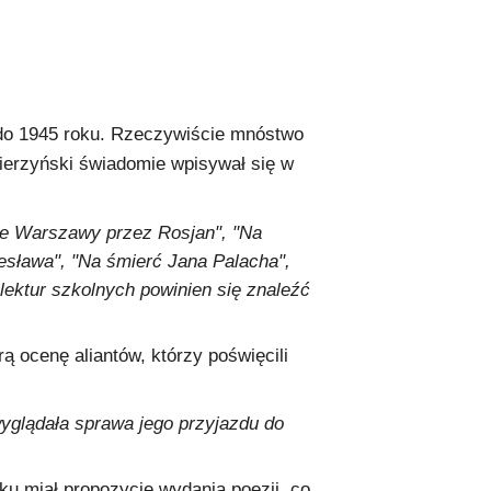
 do 1945 roku. Rzeczywiście mnóstwo
ierzyński świadomie wpisywał się w
cie Warszawy przez Rosjan", "Na
esława", "Na śmierć Jana Palacha",
 lektur szkolnych powinien się znaleźć
ą ocenę aliantów, którzy poświęcili
wyglądała sprawa jego przyjazdu do
oku miał propozycję wydania poezji, co