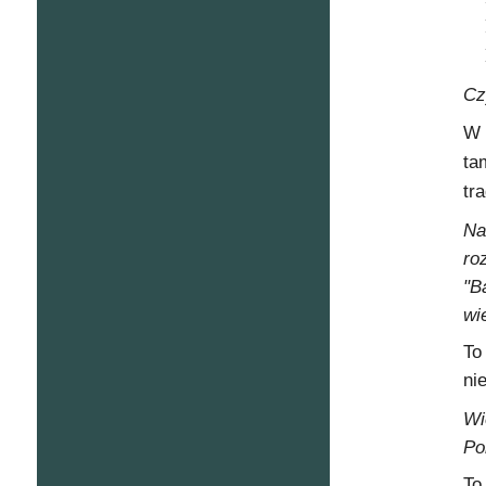
Cz
W 
ta
tr
Na
ro
"B
wi
To
ni
Wi
Po
To