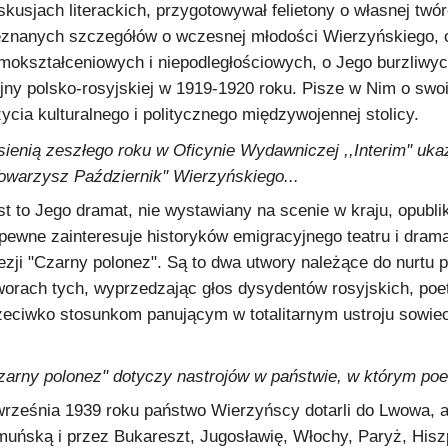
skusjach literackich, przygotowywał felietony o własnej twórc
eznanych szczegółów o wczesnej młodości Wierzyńskiego, 
mokształceniowych i niepodległościowych, o Jego burzliwyc
jny polsko-rosyjskiej w 1919-1920 roku. Pisze w Nim o swoi
życia kulturalnego i politycznego międzywojennej stolicy.
sienią zeszłego roku w Oficynie Wydawniczej ,,Interim'' uk
Towarzysz Październik'' Wierzyńskiego...
st to Jego dramat, nie wystawiany na scenie w kraju, opubli
pewne zainteresuje historyków emigracyjnego teatru i dramat
ezji "Czarny polonez". Są to dwa utwory należące do nurtu 
worach tych, wyprzedzając głos dysydentów rosyjskich, poet
zeciwko stosunkom panującym w totalitarnym ustroju sowie
zarny polonez" dotyczy nastrojów w państwie, w którym poet
września 1939 roku państwo Wierzyńscy dotarli do Lwowa, a
muńską i przez Bukareszt, Jugosławię, Włochy, Paryż, Hiszp