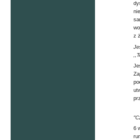
dy
ni
sa
wo
z 
Je
,,
Je
Za
po
ut
pr
"C
6 
ru