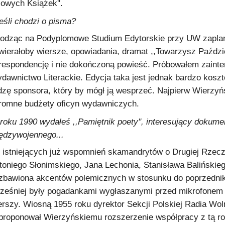
Nowych Książek''.
jeśli chodzi o pisma?
odząc na Podyplomowe Studium Edytorskie przy UW zaplan
wierałoby wiersze, opowiadania, dramat ,,Towarzysz Paździe
respondencję i nie dokończoną powieść. Próbowałem zaint
dawnictwo Literackie. Edycja taka jest jednak bardzo koszt
dzę sponsora, który by mógł ją wesprzeć. Najpierw Wierzyń
romne budżety oficyn wydawniczych.
roku 1990 wydałeś ,,Pamiętnik poety'', interesujący dokume
ędzywojennego...
 istniejących już wspomnień skamandrytów o Drugiej Rzecz
toniego Słonimskiego, Jana Lechonia, Stanisława Balińskieg
zbawiona akcentów polemicznych w stosunku do poprzednik
ześniej były pogadankami wygłaszanymi przed mikrofonem 
erszy. Wiosną 1955 roku dyrektor Sekcji Polskiej Radia Wo
proponował Wierzyńskiemu rozszerzenie współpracy z tą roz