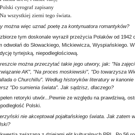
Polski cyrograf zapisany
Na wszystkiej ziemi tego świata.
y można więc uznać poetę za kontynuatora romantyków?
zbiorze tym doskonale wyraził przeżycia Polaków od 1942
m odwołań do Słowackiego, Mickiewicza, Wyspiańskiego. W
adycję tyrtejską, niepodległościową.
reszcie można przeczytać takie jego utwory, jak: "Na zaję
związanie AK", "Na proces moskiewski", "Do towarzysza Wi
allada o Churchillu". Według historyków literatury w kanonie
ersz "Do sumienia świata". Jak sądzisz, dlaczego?
 pełen retoryki utwór...Pewnie ze względu na prawdziwą, ostr
epodległość Polski.
erzyński nie akceptował pojałtańskiego świata. Jak zatem 
lski?
 kwestia związana z dziejami elit kulturalnych PRL. Po 56 r