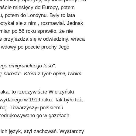
naście miesięcy do Europy, potem
u, potem do Londynu. Były to lata
otykał się z nimi, rozmawiał. Jednak
ian po 56 roku sprawiło, że nie
ie przyjeżdża się w odwiedziny, wraca
lą wdowy po poecie prochy Jego
ego emigranckiego losu",
 narodu". Która z tych opinii, twoim
ptaka, to rzeczywiście Wierzyński
wydanego w 1919 roku. Tak było też,
zną". Towarzyszył polskiemu
 przedrukowywano go w gazetach
 ich język, styl zachowań. Wystarczy