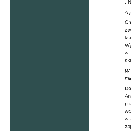
,,
A 
Ch
za
ko
Wy
wi
sk
W 
mi
Do
An
po
wc
wi
za