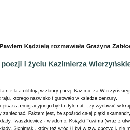
 Pawłem Kądzielą rozmawiała Grażyna Zabło
 poezji i życiu Kazimierza Wierzyński
tatnie lata obfitują w zbiory poezji Kazimierza Wierzyńskie
kraju, którego nazwisko figurowało w księdze cenzury.
a pisarza emigracyjnego był to dylemat: czy wydawać w kra
y zaniechać. Faktem jest, że spośród całej piątki skamandr
kłady. Iwaszkiewicz - wiadomo. Książki Tuwima (wraz z utw
kłady. Słonimski, który też wrócił i był w tzw. opozycji, nie