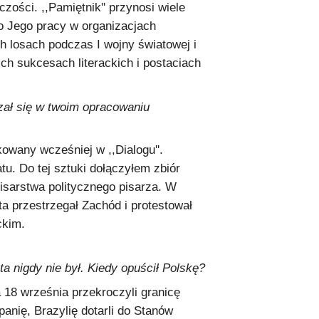
zości. ,,Pamiętnik'' przynosi wiele
o Jego pracy w organizacjach
h losach podczas I wojny światowej i
ch sukcesach literackich i postaciach
azał się w twoim opracowaniu
kowany wcześniej w ,,Dialogu''.
u. Do tej sztuki dołączyłem zbiór
pisarstwa politycznego pisarza. W
a przestrzegał Zachód i protestował
ckim.
a nigdy nie był. Kiedy opuścił Polskę?
 18 września przekroczyli granicę
anię, Brazylię dotarli do Stanów