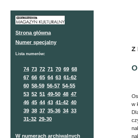
Strona główna
Numer specjalny
Z
Lista numerów:
O
74
73
72
71
70
69
68
67
66
65
64
63
61-62
60
58-59
56-57
54-55
53
52
51
49-50
48
47
Os
46
45
44
43
41-42
40
w 
39
38
37
35-36
34
33
Dl
31-32
29-30
cz
na
W numerach archiwalnych
na