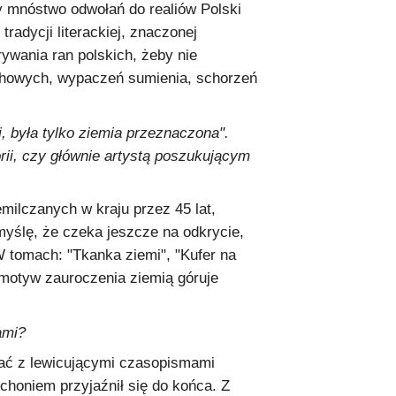
y mnóstwo odwołań do realiów Polski
radycji literackiej, znaczonej
ywania ran polskich, żeby nie
duchowych, wypaczeń sumienia, schorzeń
, była tylko ziemia przeznaczona".
rii, czy głównie artystą poszukującym
milczanych w kraju przez 45 lat,
myślę, że czeka jeszcze na odkrycie,
 tomach: "Tkanka ziemi", "Kufer na
a motyw zauroczenia ziemią góruje
ami?
ać z lewicującymi czasopismami
choniem przyjaźnił się do końca. Z