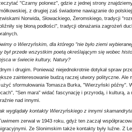
zeczytać "Czarny polonez", gdzie z jednej strony znajdziem
mółkowskiej, z drugiej zaś świadome nawiązanie do polskiej t
zwiskami Norwida, Słowackiego, Żeromskiego, tradycji "rozr
bliźniły się błoną podłości", tradycji obnażania zagrożeń 
ralnych.
wimy o Wierzyńskim, dla którego "nie było ziemi wybieranej
y był przede wszystkim poetą określającym się wobec histo
ejsca w świecie kultury, Natury?
dnym i drugim. Ponieważ niejednokrotnie dotykał spraw prze
ększe zainteresowanie budzą raczej utwory polityczne. Ale 
 użyć sformułowania Tomasza Burka, "Wierzyński późny". W
ecach", "Sen mara" widać fascynację i przyrodą, i kulturą, 
raźnie nad innymi.
jak wyglądały kontakty Wierzyńskiego z innymi skamandryt
Tuwimem zerwał w 1943 roku, gdyż ten zaczął współpracow
igracyjnymi. Ze Slonimskim także kontakty były luźne. Z Le