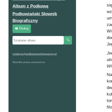
si
Album z Podkową
wz
Podkowiański Słownik
um
Biograficzny
za
🖶 Drukuj
Wi
do
🔍
Je
Je
redakcja@podkowianskimagazyn.pl
ut
Wszelkie prawa zastrzeżone
Wi
Na
ko
dw
ku
to
fi