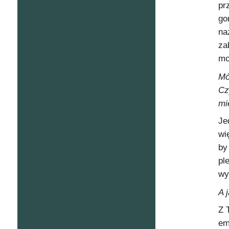
pr
go
na
za
mo
Mó
Cz
mi
Je
wi
by
pl
wy
A 
Z 
em