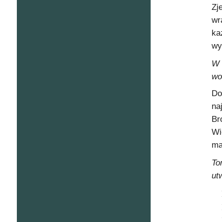
Zj
wr
ka
wy
W 
wo
Do
na
Br
Wi
ma
To
ut