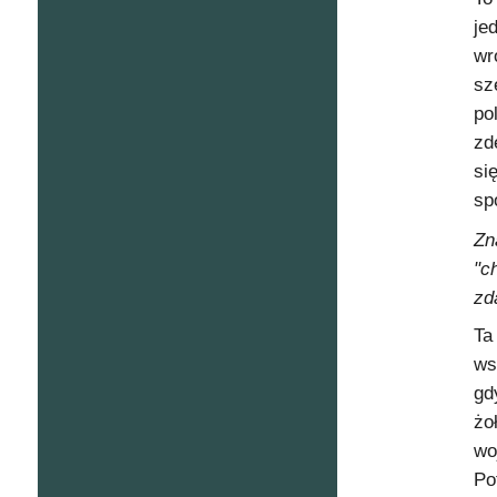
je
wr
sz
po
zd
si
sp
Zn
"c
zd
Ta
ws
gd
żo
wo
Po