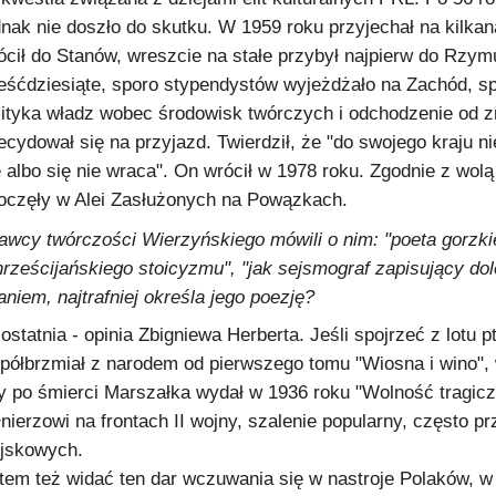
dnak nie doszło do skutku. W 1959 roku przyjechał na kilka
ócił do Stanów, wreszcie na stałe przybył najpierw do Rzym
eśćdziesiąte, sporo stypendystów wyjeżdżało na Zachód, sp
lityka władz wobec środowisk twórczych i odchodzenie od zm
ecydował się na przyjazd. Twierdził, że "do swojego kraju n
ę albo się nie wraca". On wrócił w 1978 roku. Zgodnie z wo
oczęły w Alei Zasłużonych na Powązkach.
awcy twórczości Wierzyńskiego mówili o nim: "poeta gorzki
hrześcijańskiego stoicyzmu", "jak sejsmograf zapisujący dolę
aniem, najtrafniej określa jego poezję?
 ostatnia - opinia Zbigniewa Herberta. Jeśli spojrzeć z lotu 
półbrzmiał z narodem od pierwszego tomu "Wiosna i wino", 
y po śmierci Marszałka wydał w 1936 roku "Wolność tragic
łnierzowi na frontach II wojny, szalenie popularny, często
jskowych.
tem też widać ten dar wczuwania się w nastroje Polaków, w