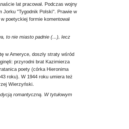
anaście lat pracował. Podczas wojny
 Jorku "Tygodnik Polski". Prawie w
w poetyckiej formie komentował
, to nie miasto padnie (...), lecz
tę w Ameryce, doszły straty wśród
nęli: przyrodni brat Kazimierza
ratanica poety (córka Hieronima
43 roku). W 1944 roku umiera też
rzej Wierzyński.
radycją romantyczną. W tytułowym