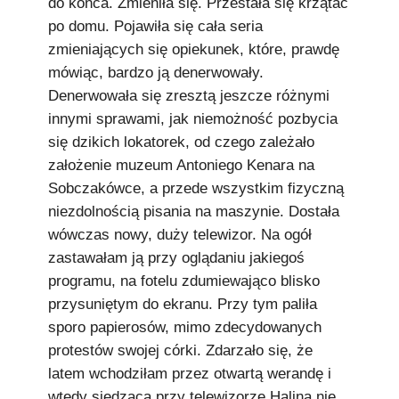
do końca. Zmieniła się. Przestała się krzątać
po domu. Pojawiła się cała seria
zmieniających się opiekunek, które, prawdę
mówiąc, bardzo ją denerwowały.
Denerwowała się zresztą jeszcze różnymi
innymi sprawami, jak niemożność pozbycia
się dzikich lokatorek, od czego zależało
założenie muzeum Antoniego Kenara na
Sobczakówce, a przede wszystkim fizyczną
niezdolnością pisania na maszynie. Dostała
wówczas nowy, duży telewizor. Na ogół
zastawałam ją przy oglądaniu jakiegoś
programu, na fotelu zdumiewająco blisko
przysuniętym do ekranu. Przy tym paliła
sporo papierosów, mimo zdecydowanych
protestów swojej córki. Zdarzało się, że
latem wchodziłam przez otwartą werandę i
wtedy siedząca przy telewizorze Halina nie