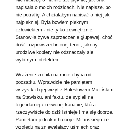
Podkowiański Słownik Biograficzny
napisała o moich rodzicach. Nie napiszę, bo
🖶 Drukuj
nie potrafię. A chciałabym napisać o niej jak
najpiękniej. Była bowiem pięknym
🔍
człowiekiem - nie tylko zewnętrznie.
Stanowiła żywe zaprzeczenie głupawej, choć
redakcja@podkowianskimagazyn.pl
dość rozpowszechnionej teorii, jakoby
urodziwe kobiety nie odznaczały się
Wszelkie prawa zastrzeżone
wybitnym intelektem.
Wrażenie zrobiła na mnie chyba od
początku. Wprawdzie nie pamiętam
wszystkich jej wizyt z Bolesławem Micińskim
na Stawisku, ani faktu, że sypiali na
legendarnej czerwonej kanapie, która
rzeczywiście do dziś istnieje i ma się dobrze.
Pamiętam jednak ich oboje. Micińskiego ze
względu na zniewalający uśmiech oraz