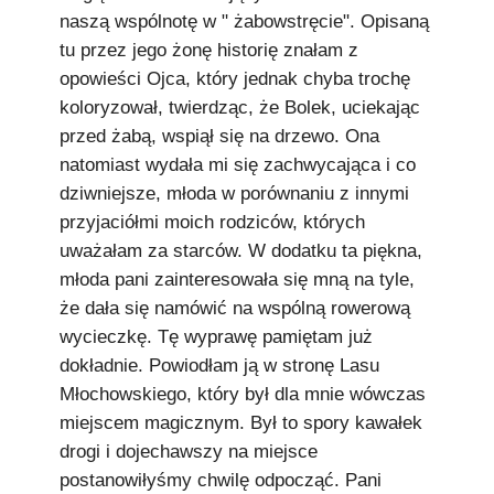
naszą wspólnotę w " żabowstręcie". Opisaną
tu przez jego żonę historię znałam z
opowieści Ojca, który jednak chyba trochę
koloryzował, twierdząc, że Bolek, uciekając
przed żabą, wspiął się na drzewo. Ona
natomiast wydała mi się zachwycająca i co
dziwniejsze, młoda w porównaniu z innymi
przyjaciółmi moich rodziców, których
uważałam za starców. W dodatku ta piękna,
młoda pani zainteresowała się mną na tyle,
że dała się namówić na wspólną rowerową
wycieczkę. Tę wyprawę pamiętam już
dokładnie. Powiodłam ją w stronę Lasu
Młochowskiego, który był dla mnie wówczas
miejscem magicznym. Był to spory kawałek
drogi i dojechawszy na miejsce
postanowiłyśmy chwilę odpocząć. Pani