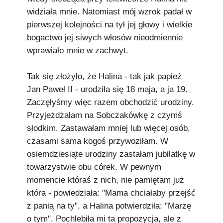
widziała mnie. Natomiast mój wzrok padał w
pierwszej kolejności na tył jej głowy i wielkie
bogactwo jej siwych włosów nieodmiennie
wprawiało mnie w zachwyt.
Tak się złożyło, że Halina - tak jak papież
Jan Paweł II - urodziła się 18 maja, a ja 19.
Zaczęłyśmy więc razem obchodzić urodziny.
Przyjeżdżałam na Sobczakówkę z czymś
słodkim. Zastawałam mniej lub więcej osób,
czasami sama kogoś przywoziłam. W
osiemdziesiąte urodziny zastałam jubilatkę w
towarzystwie obu córek. W pewnym
momencie któraś z nich, nie pamiętam już
która - powiedziała: "Mama chciałaby przejść
z panią na ty", a Halina potwierdziła: "Marzę
o tym". Pochlebiła mi ta propozycja, ale z