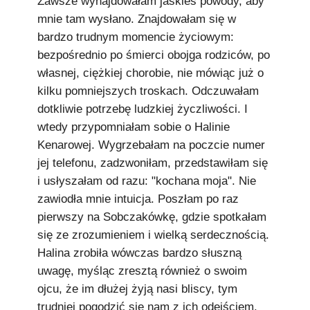
Zawsze wynajdowałam jaskieś powody, aby
mnie tam wysłano. Znajdowałam się w
bardzo trudnym momencie życiowym:
bezpośrednio po śmierci obojga rodziców, po
własnej, ciężkiej chorobie, nie mówiąc już o
kilku pomniejszych troskach. Odczuwałam
dotkliwie potrzebę ludzkiej życzliwości. I
wtedy przypomniałam sobie o Halinie
Kenarowej. Wygrzebałam na poczcie numer
jej telefonu, zadzwoniłam, przedstawiłam się
i usłyszałam od razu: "kochana moja". Nie
zawiodła mnie intuicja. Poszłam po raz
pierwszy na Sobczakówkę, gdzie spotkałam
się ze zrozumieniem i wielką serdecznością.
Halina zrobiła wówczas bardzo słuszną
uwagę, myśląc zresztą również o swoim
ojcu, że im dłużej żyją nasi bliscy, tym
trudniej pogodzić się nam z ich odejściem.