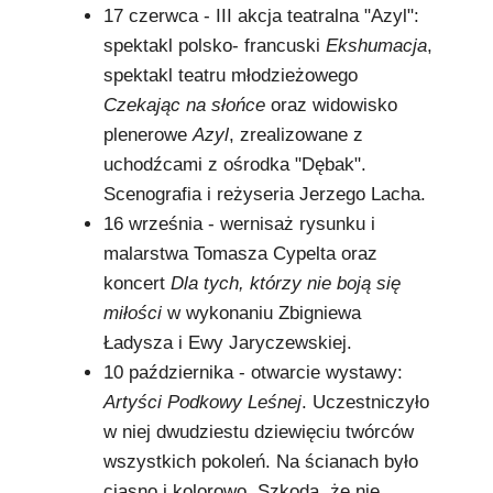
17 czerwca - III akcja teatralna "Azyl":
spektakl polsko- francuski
Ekshumacja
,
spektakl teatru młodzieżowego
Czekając na słońce
oraz widowisko
plenerowe
Azyl
, zrealizowane z
uchodźcami z ośrodka "Dębak".
Scenografia i reżyseria Jerzego Lacha.
16 września - wernisaż rysunku i
malarstwa Tomasza Cypelta oraz
koncert
Dla tych, którzy nie boją się
miłości
w wykonaniu Zbigniewa
Ładysza i Ewy Jaryczewskiej.
10 października - otwarcie wystawy:
Artyści Podkowy Leśnej
. Uczestniczyło
w niej dwudziestu dziewięciu twórców
wszystkich pokoleń. Na ścianach było
ciasno i kolorowo. Szkoda, że nie