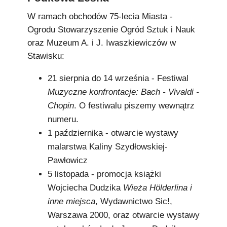
Podkowiański Słownik Biograficzny
W ramach obchodów 75-lecia Miasta -
🖶 Drukuj
Ogrodu Stowarzyszenie Ogród Sztuk i Nauk
oraz Muzeum A. i J. Iwaszkiewiczów w
🔍
Stawisku:
redakcja@podkowianskimagazyn.pl
21 sierpnia do 14 września - Festiwal
Muzyczne konfrontacje: Bach - Vivaldi -
Wszelkie prawa zastrzeżone
Chopin
. O festiwalu piszemy wewnątrz
numeru.
1 października - otwarcie wystawy
malarstwa Kaliny Szydłowskiej-
Pawłowicz
5 listopada - promocja książki
Wojciecha Dudzika
Wieża Hölderlina i
inne miejsca
, Wydawnictwo Sic!,
Warszawa 2000, oraz otwarcie wystawy