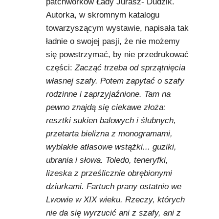
patchworków Łady Jurasz- Dudzik.
Autorka, w skromnym katalogu
towarzyszącym wystawie, napisała tak
ładnie o swojej pasji, że nie możemy
się powstrzymać, by nie przedrukować
części:
Zacząć trzeba od sprzątnięcia
własnej szafy. Potem zapytać o szafy
rodzinne i zaprzyjaźnione. Tam na
pewno znajdą się ciekawe złoża:
resztki sukien balowych i ślubnych,
przetarta bielizna z monogramami,
wyblakłe atłasowe wstążki... guziki,
ubrania i słowa. Toledo, teneryfki,
lizeska z prześlicznie obrębionymi
dziurkami. Fartuch prany ostatnio we
Lwowie w XIX wieku. Rzeczy, których
nie da się wyrzucić ani z szafy, ani z