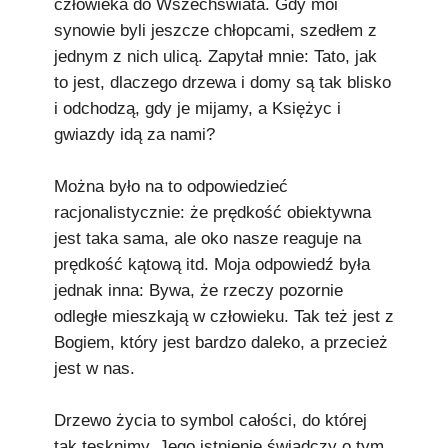
człowieka do Wszechświata. Gdy moi
Podkowiański Słownik Biograficzny
synowie byli jeszcze chłopcami, szedłem z
🖶 Drukuj
jednym z nich ulicą. Zapytał mnie: Tato, jak
to jest, dlaczego drzewa i domy są tak blisko
🔍
i odchodzą, gdy je mijamy, a Księżyc i
gwiazdy idą za nami?
redakcja@podkowianskimagazyn.pl
Wszelkie prawa zastrzeżone
Można było na to odpowiedzieć
racjonalistycznie: że prędkość obiektywna
jest taka sama, ale oko nasze reaguje na
prędkość kątową itd. Moja odpowiedź była
jednak inna: Bywa, że rzeczy pozornie
odległe mieszkają w człowieku. Tak też jest z
Bogiem, który jest bardzo daleko, a przecież
jest w nas.
Drzewo życia to symbol całości, do której
tak tęsknimy. Jego istnienie świadczy o tym,