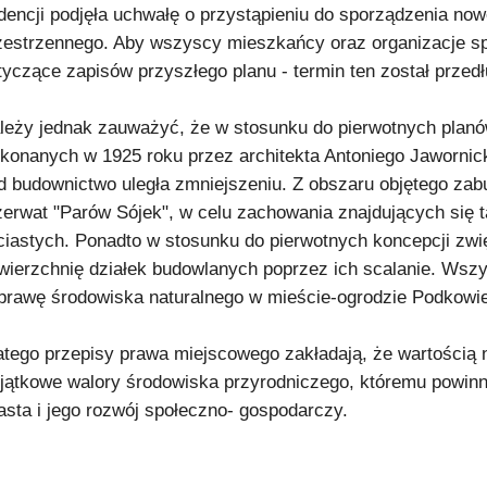
dencji podjęła uchwałę o przystąpieniu do sporządzenia n
zestrzennego. Aby wszyscy mieszkańcy oraz organizacje sp
tyczące zapisów przyszłego planu - termin ten został przedł
leży jednak zauważyć, że w stosunku do pierwotnych planó
konanych w 1925 roku przez architekta Antoniego Jawornic
d budownictwo uległa zmniejszeniu. Z obszaru objętego za
zerwat "Parów Sójek", w celu zachowania znajdujących się 
ściastych. Ponadto w stosunku do pierwotnych koncepcji zw
wierzchnię działek budowlanych poprzez ich scalanie. Wszys
prawę środowiska naturalnego w mieście-ogrodzie Podkowie
atego przepisy prawa miejscowego zakładają, że wartością
jątkowe walory środowiska przyrodniczego, któremu powin
asta i jego rozwój społeczno- gospodarczy.