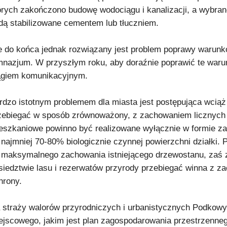
órych zakończono budowę wodociągu i kanalizacji, a wybran
dą stabilizowane cementem lub tłuczniem.
e do końca jednak rozwiązany jest problem poprawy warunk
mnazjum. W przyszłym roku, aby doraźnie poprawić te warun
ągiem komunikacyjnym.
rdzo istotnym problemem dla miasta jest postępująca wciąż
zebiegać w sposób zrównoważony, z zachowaniem licznych
eszkaniowe powinno być realizowane wyłącznie w formie z
 najmniej 70-80% biologicznie czynnej powierzchni działki. 
 maksymalnego zachowania istniejącego drzewostanu, zaś 
siedztwie lasu i rezerwatów przyrody przebiegać winna z 
hrony.
 straży walorów przyrodniczych i urbanistycznych Podkowy
ejscowego, jakim jest plan zagospodarowania przestrzenneg