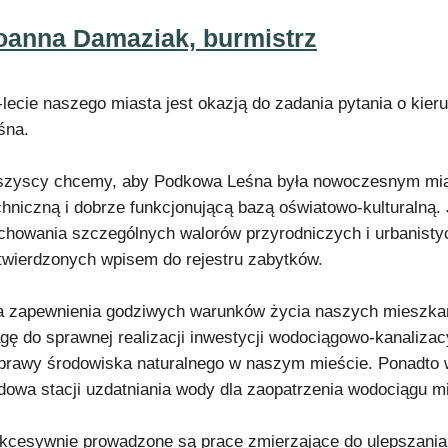
oanna Damaziak, burmistrz
-lecie naszego miasta jest okazją do zadania pytania o kie
śna.
zyscy chcemy, aby Podkowa Leśna była nowoczesnym mias
chniczną i dobrze funkcjonującą bazą oświatowo-kulturalną
chowania szczególnych walorów przyrodniczych i urbanist
twierdzonych wpisem do rejestru zabytków.
a zapewnienia godziwych warunków życia naszych mieszka
gę do sprawnej realizacji inwestycji wodociągowo-kanalizacy
prawy środowiska naturalnego w naszym mieście. Ponadto 
dowa stacji uzdatniania wody dla zaopatrzenia wodociągu mi
kcesywnie prowadzone są prace zmierzające do ulepszania 