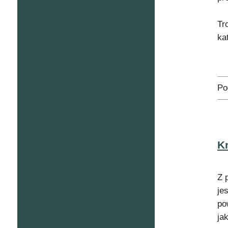
Tr
ka
Po
K
Z 
je
po
ja