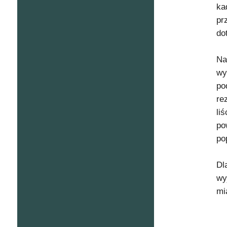
ka
pr
do
Na
wy
po
re
li
po
po
Dl
wy
mi