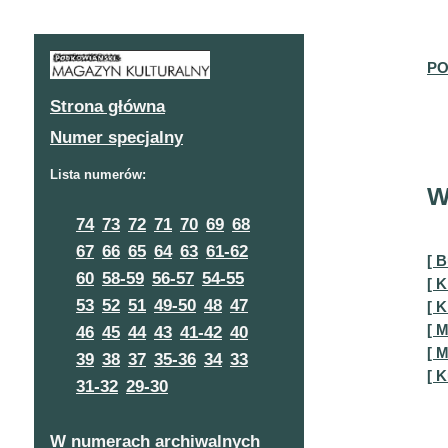
PO
Strona główna
Numer specjalny
Lista numerów:
W
74
73
72
71
70
69
68
67
66
65
64
63
61-62
[ 
60
58-59
56-57
54-55
[ 
53
52
51
49-50
48
47
[ 
[ 
46
45
44
43
41-42
40
[ 
39
38
37
35-36
34
33
[ 
31-32
29-30
W numerach archiwalnych