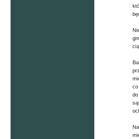
kt
bę
Ni
gi
ci
Ba
pr
mi
co
do
są
oc
Na
mi