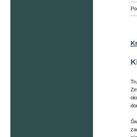
Po
K
K
Tr
Zm
ok
do
Św
za