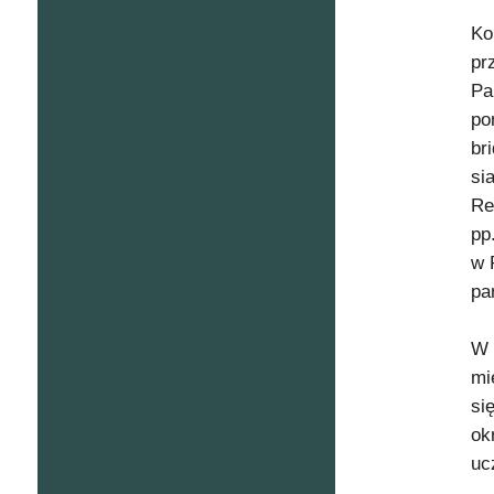
Ko
pr
Pa
po
br
si
Re
pp
w 
pa
W 
mi
si
ok
uc