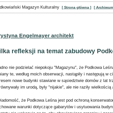
dkowiański Magazyn Kulturalny
[ Strona główna ]
[ Archiwum
rystyna Engelmayer architekt
ilka refleksji na temat zabudowy Pod
udno nie podzielać niepokoju "Magazynu", że Podkowa Leśna
iany te, według moich obserwacji, nastąpiły i następują w ci
resem nowe budynki stawiane w sąsiedztwie domów z lat trz
równywały im urodą, były "nijakie", ale nie raziły wielkości
iadomość, że Podkowa Leśna jest pod ochroną konserwators
chowane warunki dotyczące gabarytów i usytuowania budynk