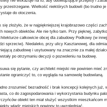
estety nie wskazuje na to, aby obowiązujące przepisy i zas
ły przestrzegane. Wielkość niektórych budowli (bo trudno 
zystaje do otoczenia.
k się złożyło, że w najpiękniejszej krajobrazowo części za
ch nowych obiektów. Ale nie tylko tam. Przy pięknej, zabytk
chitekturze całkowicie obcej dla zabudowy Podkowy (w innej 
dzi sprzeciw). Niedaleko, przy ulicy Kasztanowej, dla odmia
tniejącą zabudowę i usytuowany na znacznie za małej dział
wstały po otrzymaniu decyzji o pozwoleniu na budowę.
suwa się pytanie, czy architekt miejski nie powinien mieć 
stanie ograniczyć to, co wygląda na samowolę budowlaną.
udno zrozumieć bezradność i brak koncepcji kolejnych już
asta, co do zagospodarowania i wykorzystania budynku pała
rczyńców obiekt ten miał służyć wszystkim mieszkańcom mia
ojekty władz miejskich powinny to uwzględniać.