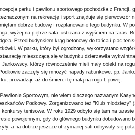
ncepcja parku i pawilonu sportowego pochodziła z Francji, 
zeznaczonym na rekreację i sport znajduje się pierwowzór 
miętam dobrze budowę i rozplanowanie tego budynku. W podz
nga, wyżej na piętrze sala lustrzana z wyjściem na taras. B
idge'a. Przed budynkiem krąg betonowy do tańca i plac tenis
atkówki. W parku, który był ogrodzony, wykorzystano wzgórk
staurację mieszczącą się w budynku dzierżawiła wykwintna 
. Jankowscy, którzy równocześnie mieli mały obiekt na rogu
Podkowie zaczęły się mnożyć napady rabunkowe, pp. Janko
rku, prowadząc aż do śmierci tę małą na rogu Lipowej.
Pawilonie Sportowym, nie wiem dlaczego nazwanym Kasyne
eszkańców Podkowy. Zorganizowano też "Klub młodzieży" (
ę konkursy tenisowe. W roku 1929 odbyło się tam na tarasie
resie powojennym, gdy do głównego budynku dobudowano bar
zyły, a na dobrze jeszcze utrzymanej sali odbywały się pot