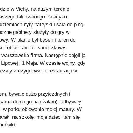
gdzie w Vichy, na dużym terenie
naszego tak zwanego Pałacyku.
iemiach były natryski i sala do ping-
oczne gabinety służyły do gry w
owy. W planie był basen i teren do
i, robiąc tam tor saneczkowy.
warszawska firma. Następnie objęli ją
 Lipowej i 1 Maja. W czasie wojny, gdy
wscy zrezygnowali z restauracji w
m, bywało dużo przyjezdnych i
sama do niego należałam), odbywały
 i w parku oblewanie mojej matury. W
aki na szkołę, moje dzieci tam się
ańcówki.