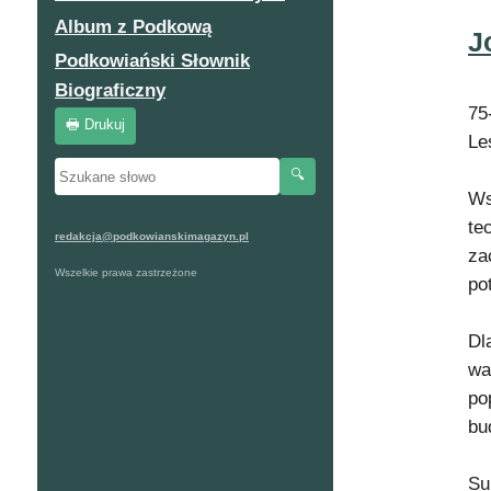
Album z Podkową
J
Podkowiański Słownik
Biograficzny
75
🖶 Drukuj
Le
🔍
Ws
te
redakcja@podkowianskimagazyn.pl
za
Wszelkie prawa zastrzeżone
po
Dl
wa
po
bu
Su