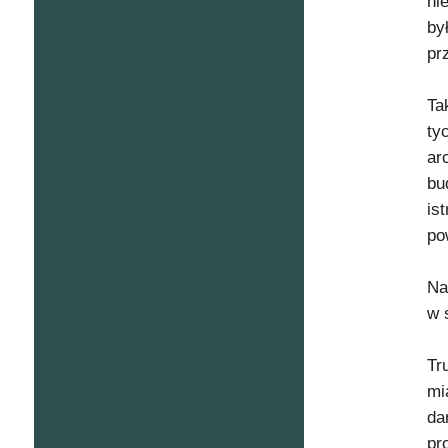
ni
by
pr
Ta
ty
ar
bu
is
po
Na
w 
Tr
mi
da
pr