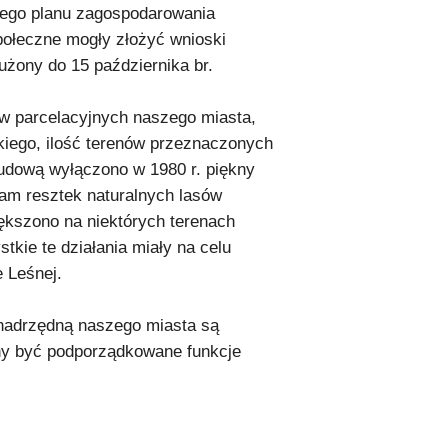
owego planu zagospodarowania
ołeczne mogły złożyć wnioski
użony do 15 października br.
w parcelacyjnych naszego miasta,
kiego, ilość terenów przeznaczonych
budową wyłączono w 1980 r. piękny
tam resztek naturalnych lasów
iększono na niektórych terenach
tkie te działania miały na celu
 Leśnej.
 nadrzędną naszego miasta są
ny być podporządkowane funkcje