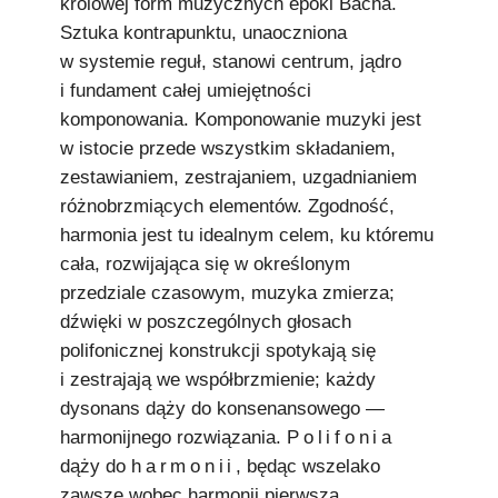
królowej form muzycznych epoki Bacha.
Sztuka kontrapunktu, unaoczniona
w systemie reguł, stanowi centrum, jądro
i fundament całej umiejętności
komponowania. Komponowanie muzyki jest
w istocie przede wszystkim składaniem,
zestawianiem, zestrajaniem, uzgadnianiem
różnobrzmiących elementów. Zgodność,
harmonia jest tu idealnym celem, ku któremu
cała, rozwijająca się w określonym
przedziale czasowym, muzyka zmierza;
dźwięki w poszczególnych głosach
polifonicznej konstrukcji spotykają się
i zestrajają we współbrzmienie; każdy
dysonans dąży do konsenansowego —
harmonijnego rozwiązania.
Polifonia
dąży do
harmonii
, będąc wszelako
zawsze wobec harmonii pierwszą.