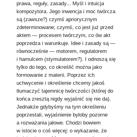
prawa, reguły, zasady... Myśl i intuicja
kompozytora. Jego inwencja i moc twórcza
są (zawsze?) czymś apriorycznym
zdeterminowane; czymś, co jest już przed
aktem — procesem twórczym, co ów akt
poprzedza i warunkuje. Idee i zasady są —
równocześnie — motorem, regulatorem
i hamulcem (stymulatorem?). I odnoszą się
tylko do tego, co określić można jako
formowanie z materii. Poprzez ich
uchwycenie i określenie chcemy jakoś
tłumaczyć tajemnicę twórczości (której do
końca zresztą nigdy wyjaśnić się nie da).
Jednakże gdybyśmy na tym określeniu
poprzestali, wyjaśnienie byłoby pozorne
a rozważania jałowe. Chodzi bowiem
w istocie o coś więcej: o wykazanie, że