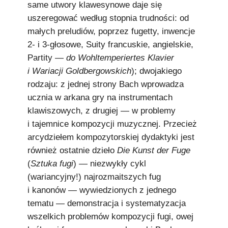
same utwory klawesynowe daje się
uszeregować według stopnia trudności: od
małych preludiów, poprzez fugetty, inwencje
2- i 3-głosowe, Suity francuskie, angielskie,
Partity —
do Wohltemperiertes Klavier
i Wariacji Goldbergowskich
); dwojakiego
rodzaju: z jednej strony Bach wprowadza
ucznia w arkana gry na instrumentach
klawiszowych, z drugiej — w problemy
i tajemnice kompozycji muzycznej. Przecież
arcydziełem kompozytorskiej dydaktyki jest
również ostatnie dzieło
Die Kunst der Fuge
(
Sztuka fugi
) — niezwykły cykl
(wariancyjny!) najrozmaitszych fug
i kanonów — wywiedzionych z jednego
tematu — demonstracja i systematyzacja
wszelkich problemów kompozycji fugi, owej