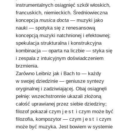
instrumentalnych osiągnięć szkół włoskich,
francuskich, niemieckich. Średniowieczna
koncepcja
musica docta
— muzyki jako
nauki — spotyka się z renesansową
koncepcją muzyki natchnionej i efektownej;
spekulacja strukturalna i konstrukcyjna
kombinacja — oparta na liczbie — styka się
i zespala z intuicyjnym doświadczeniem
brzmienia.
Zarówno Leibniz jak i Bach to — każdy
w swojej dziedzinie — geniusze syntezy
oryginalnej i zadziwiającej. Obaj osiągnęli
pełnię: wszechstronnie ukazali złożoną
całość uprawianej przez siebie dziedziny;
filozof pokazał czym
jest
i czym może być
filozofia, kompozytor — czym
jest
i czym
może być muzyka. Jest bowiem w systemie