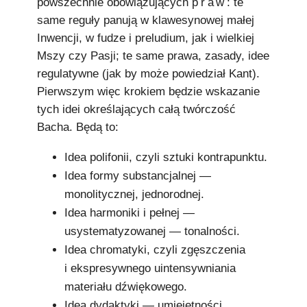
powszechnie obowiązujących
praw
: te
same reguły panują w klawesynowej małej
Inwencji, w fudze i preludium, jak i wielkiej
Mszy czy Pasji; te same prawa, zasady, idee
regulatywne (jak by może powiedział Kant).
Pierwszym więc krokiem będzie wskazanie
tych idei określających całą twórczość
Bacha. Będą to:
Idea polifonii, czyli sztuki kontrapunktu.
Idea formy substancjalnej —
monolitycznej, jednorodnej.
Idea harmoniki i pełnej —
usystematyzowanej — tonalności.
Idea chromatyki, czyli zgęszczenia
i ekspresywnego uintensywniania
materiału dźwiękowego.
Idea dydaktyki — umiejętności,