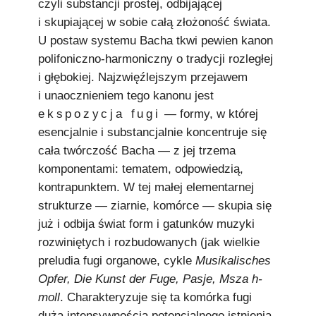
czyli substancji prostej, odbijającej
i skupiającej w sobie całą złożoność świata.
U postaw systemu Bacha tkwi pewien kanon
polifoniczno-harmoniczny o tradycji rozległej
i głębokiej. Najzwięźlejszym przejawem
i unaocznieniem tego kanonu jest
ekspozycja fugi
— formy, w której
esencjalnie i substancjalnie koncentruje się
cała twórczość Bacha — z jej trzema
komponentami: tematem, odpowiedzią,
kontrapunktem. W tej małej elementarnej
strukturze — ziarnie, komórce — skupia się
już i odbija świat form i gatunków muzyki
rozwiniętych i rozbudowanych (jak wielkie
preludia fugi organowe, cykle
Musikalisches
Opfer, Die Kunst der Fuge, Pasje, Msza h-
moll
. Charakteryzuje się ta komórka fugi
dużą intensywnością potencjalnego istnienia,