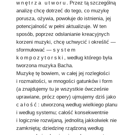
wnętrza utworu
. Przez tą szczególną
analizę chcę dotrzeć do tego, co muzykę
porusza, ożywia, powołuje do istnienia, jej
potencjalność w pełni aktualizuje. W ten
sposób, poprzez odsłanianie kreacyjnych
korzeni muzyki, chcę uchwycić i określić —
sformułować —
system
kompozytorski
, według którego była
tworzona muzyka Bacha.
Muzykę tę bowiem, w całej jej rozległości
i rozmaitości, w mnogości gatunków i form
(a znajdujemy tu je wszystkie ówcześnie
uprawiane, prócz opery) ujmujemy dziś jako
całość
: utworzoną według wielkiego planu
i według systemu; całość konsekwentnie
i logicznie rozwijaną, jednolitą jakkolwiek nie
zamkniętą; dziedzinę rządzoną według