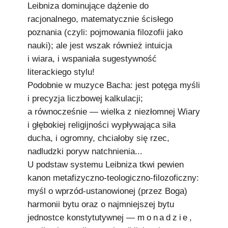
Leibniza dominujące dążenie do
racjonalnego, matematycznie ścisłego
poznania (czyli: pojmowania filozofii jako
nauki); ale jest wszak również intuicja
i wiara, i wspaniała sugestywność
literackiego stylu!
Podobnie w muzyce Bacha: jest potęga myśli
i precyzja liczbowej kalkulacji;
a równocześnie — wielka z niezłomnej Wiary
i głębokiej religijności wypływająca siła
ducha, i ogromny, chciałoby się rzec,
nadludzki poryw natchnienia...
U podstaw systemu Leibniza tkwi pewien
kanon metafizyczno-teologiczno-filozoficzny:
myśl o wprzód-ustanowionej (przez Boga)
harmonii bytu oraz o najmniejszej bytu
jednostce konstytutywnej —
monadzie
,