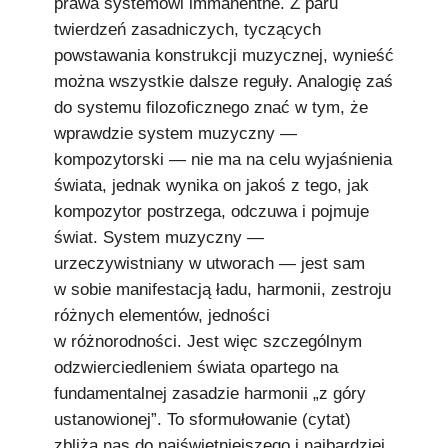
prawa systemowi immanentne. Z paru
twierdzeń zasadniczych, tyczących
powstawania konstrukcji muzycznej, wynieść
można wszystkie dalsze reguły. Analogię zaś
do systemu filozoficznego znać w tym, że
wprawdzie system muzyczny —
kompozytorski — nie ma na celu wyjaśnienia
świata, jednak wynika on jakoś z tego, jak
kompozytor postrzega, odczuwa i pojmuje
świat. System muzyczny —
urzeczywistniany w utworach — jest sam
w sobie manifestacją ładu, harmonii, zestroju
różnych elementów, jedności
w różnorodności. Jest więc szczególnym
odzwierciedleniem świata opartego na
fundamentalnej zasadzie harmonii „z góry
ustanowionej”. To sformułowanie (cytat)
zbliża nas do najświetniejszego i najbardziej