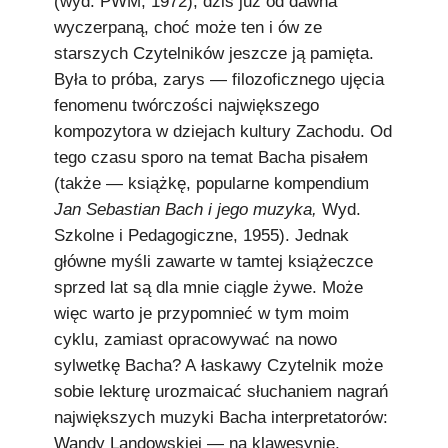
(wyd. PWM, 1972), dziś już od dawna
Podkowiański Słownik Biograficzny
wyczerpaną, choć może ten i ów ze
🖶 Drukuj
starszych Czytelników jeszcze ją pamięta.
Była to próba, zarys — filozoficznego ujęcia
🔍
fenomenu twórczości największego
kompozytora w dziejach kultury Zachodu. Od
redakcja@podkowianskimagazyn.pl
tego czasu sporo na temat Bacha pisałem
Wszelkie prawa zastrzeżone
(także — książkę, popularne kompendium
Jan Sebastian Bach i jego muzyka,
Wyd.
Szkolne i Pedagogiczne, 1955). Jednak
główne myśli zawarte w tamtej książeczce
sprzed lat są dla mnie ciągle żywe. Może
więc warto je przypomnieć w tym moim
cyklu, zamiast opracowywać na nowo
sylwetkę Bacha? A łaskawy Czytelnik może
sobie lekturę urozmaicać słuchaniem nagrań
największych muzyki Bacha interpretatorów:
Wandy Landowskiej — na klawesynie,