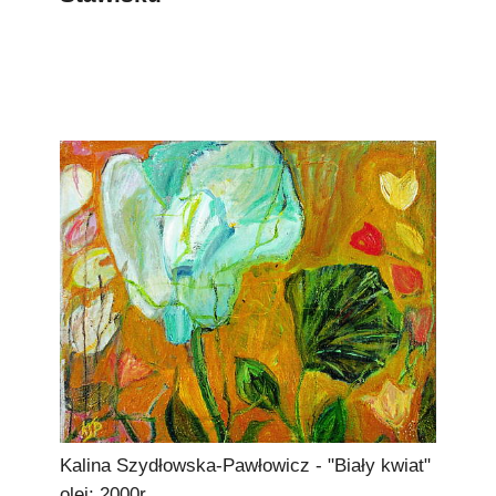
Podkowiański Słownik Biograficzny
🖶 Drukuj
🔍
redakcja@podkowianskimagazyn.pl
Wszelkie prawa zastrzeżone
Kalina Szydłowska-Pawłowicz - "Biały kwiat"
olej; 2000r.